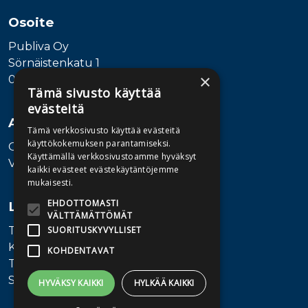
Osoite
Publiva Oy
Sörnäistenkatu 1
×
00580 Helsinki
Tämä sivusto käyttää
evästeitä
Asiakaspalvelu
Tämä verkkosivusto käyttää evästeitä
käyttökokemuksen parantamiseksi.
Ota yhteyttä
Käyttämällä verkkosivustoamme hyväksyt
Vaihde: 010 345100
kaikki evästeet evästekäytäntöjemme
mukaisesti.
EHDOTTOMASTI
Lisätietoa
VÄLTTÄMÄTTÖMÄT
Toimitusehdot
SUORITUSKYVYLLISET
Käyttöohjeet
KOHDENTAVAT
Tietosuojaseloste
Saavutettavuusseloste
HYVÄKSY KAIKKI
HYLKÄÄ KAIKKI