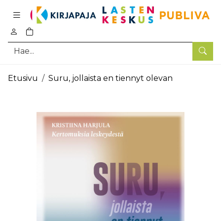
Pääsisältö
0
tuotetta ostoskorissa
Hae
Etusivu
Suru, jollaista en tiennyt olevan