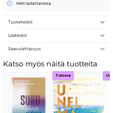
Heti ladattavissa
Tuotetiedot
Lisätiedot
Saavutettavuus
Katso myös näitä tuotteita
Tuoteluettelon alku
Tulossa
Uut