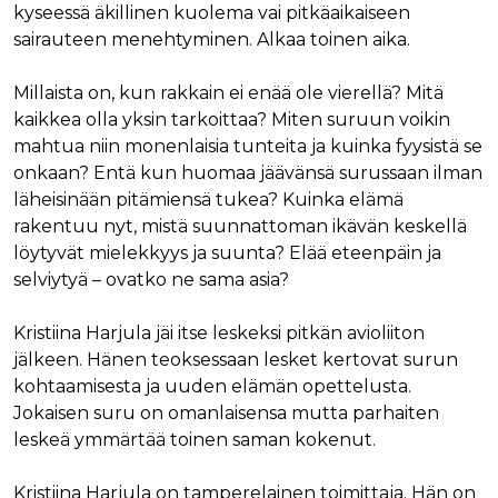
kyseessä äkillinen kuolema vai pitkäaikaiseen
sairauteen menehtyminen. Alkaa toinen aika.
Millaista on, kun rakkain ei enää ole vierellä? Mitä
kaikkea olla yksin tarkoittaa? Miten suruun voikin
mahtua niin monenlaisia tunteita ja kuinka fyysistä se
onkaan? Entä kun huomaa jäävänsä surussaan ilman
läheisinään pitämiensä tukea? Kuinka elämä
rakentuu nyt, mistä suunnattoman ikävän keskellä
löytyvät mielekkyys ja suunta? Elää eteenpäin ja
selviytyä – ovatko ne sama asia?
Kristiina Harjula jäi itse leskeksi pitkän avioliiton
jälkeen. Hänen teoksessaan lesket kertovat surun
kohtaamisesta ja uuden elämän opettelusta.
Jokaisen suru on omanlaisensa mutta parhaiten
leskeä ymmärtää toinen saman kokenut.
Kristiina Harjula on tamperelainen toimittaja. Hän on