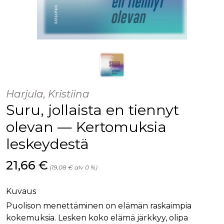
Harjula, Kristiina
Suru, jollaista en tiennyt
olevan — Kertomuksia
leskeydestä
Hinta nyt
21,66 €
(19,08 € alv 0 %)
Kuvaus
Puolison menettäminen on elämän raskaimpia
kokemuksia. Lesken koko elämä järkkyy, olipa