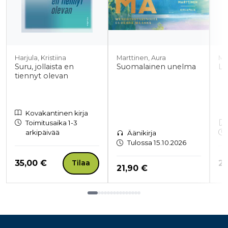
Harjula, Kristiina
Marttinen, Aura
Ma
Suru, jollaista en
Suomalainen unelma
Lu
tiennyt olevan
Kovakantinen kirja
Toimitusaika 1-3
arkipäivää
Äänikirja
Tulossa 15.10.2026
Hinta nyt
Hi
35,00 €
20
Tilaa
Hinta nyt
21,90 €
Tuoteluettelon loppu