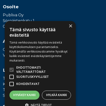
Osoite
Publiva Oy
Sörnäistenkatu 1
×
00580 Helsinki
Tämä sivusto käyttää
evästeitä
Asiakaspalvelu
Tämä verkkosivusto käyttää evästeitä
käyttökokemuksen parantamiseksi.
Ota yhteyttä
Käyttämällä verkkosivustoamme hyväksyt
Vaihde: 010 345100
kaikki evästeet evästekäytäntöjemme
mukaisesti.
EHDOTTOMASTI
Lisätietoa
VÄLTTÄMÄTTÖMÄT
SUORITUSKYVYLLISET
Toimitusehdot
Käyttöohjeet
KOHDENTAVAT
Tietosuojaseloste
HYVÄKSY KAIKKI
HYLKÄÄ KAIKKI
Saavutettavuusseloste
NÄYTÄ TIEDOT