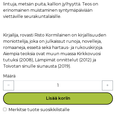
lintuja, metsän puita, kallion jylhyyttä. Teos on
erinomainen muistaminen syntymäpäiviään
viettäville seurakuntalaisille.
Kirjailija, rovasti Risto Kormilainen on kirjallisuuden
moniottelija, joka on julkaissut runoja, novelleja,
romaaneja, esseitä sekä hartaus- ja rukouskirjoja.
Aiempia teoksia ovat muun muassa Kirkkovuosi
tutuksi (2008), Lämpimät onnittelut (2012) ja
Toivotan sinulle siunausta (2019).
Määrä
Lisää koriin
Merkitse tuote suosikkilistalle