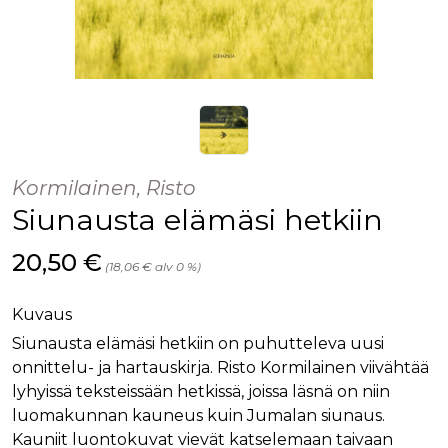
Kormilainen, Risto
Siunausta elämäsi hetkiin
Hinta nyt
20,50 €
(18,06 € alv 0 %)
Kuvaus
Siunausta elämäsi hetkiin on puhutteleva uusi
onnittelu- ja hartauskirja. Risto Kormilainen viivähtää
lyhyissä teksteissään hetkissä, joissa läsnä on niin
luomakunnan kauneus kuin Jumalan siunaus.
Kauniit luontokuvat vievät katselemaan taivaan