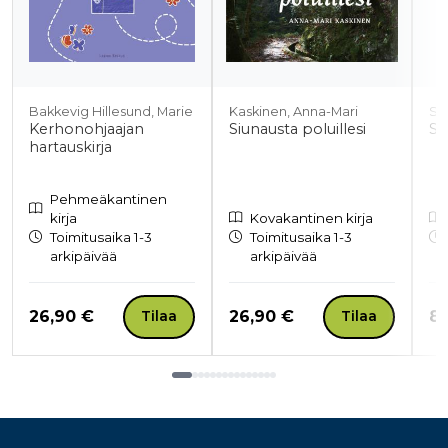
Bakkevig Hillesund, Marie
Kaskinen, Anna-Mari
Su
Kerhonohjaajan
Siunausta poluillesi
Si
hartauskirja
Pehmeäkantinen
kirja
Kovakantinen kirja
Toimitusaika 1-3
Toimitusaika 1-3
arkipäivää
arkipäivää
Hinta nyt
Hinta nyt
Hi
26,90 €
26,90 €
8,
Tilaa
Tilaa
Tuoteluettelon loppu