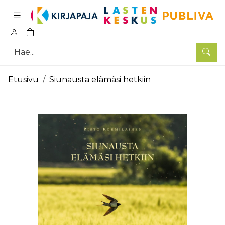
Pääsisältö
0
tuotetta ostoskorissa
Hae
Etusivu
Siunausta elämäsi hetkiin