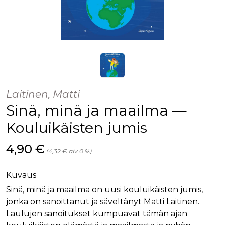
Laitinen, Matti
Sinä, minä ja maailma —
Kouluikäisten jumis
Hinta nyt
4,90 €
(4,32 € alv 0 %)
Kuvaus
Sinä, minä ja maailma on uusi kouluikäisten jumis,
jonka on sanoittanut ja säveltänyt Matti Laitinen.
Laulujen sanoitukset kumpuavat tämän ajan