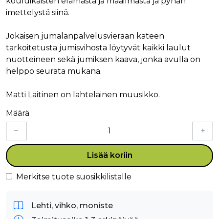
kouluikäisten elämästä ja maailmasta ja pyhän
imettelystä siinä.
Jokaisen jumalanpalvelusvieraan käteen
tarkoitetusta jumisvihosta löytyvät kaikki laulut
nuotteineen sekä jumiksen kaava, jonka avulla on
helppo seurata mukana.
Matti Laitinen on lahtelainen muusikko.
Määrä
Lisää koriin
Merkitse tuote suosikkilistalle
Lehti, vihko, moniste