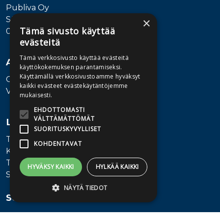
Publiva Oy
Sörnäistenkatu 1
×
Tämä sivusto käyttää
00580 Helsinki
evästeitä
Tämä verkkosivusto käyttää evästeitä
Asiakaspalvelu
käyttökokemuksen parantamiseksi.
Käyttämällä verkkosivustoamme hyväksyt
Ota yhteyttä
kaikki evästeet evästekäytäntöjemme
Vaihde: 010 345100
mukaisesti.
EHDOTTOMASTI
VÄLTTÄMÄTTÖMÄT
Lisätietoa
SUORITUSKYVYLLISET
Toimitusehdot
KOHDENTAVAT
Käyttöohjeet
Tietosuojaseloste
HYVÄKSY KAIKKI
HYLKÄÄ KAIKKI
Saavutettavuusseloste
NÄYTÄ TIEDOT
Seuraa meitä