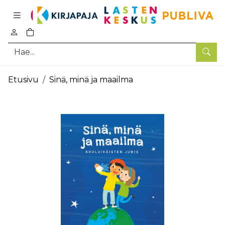
Pääsisältö
0
tuotetta ostoskorissa
Hae
Etusivu
Sinä, minä ja maailma