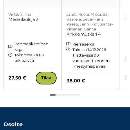
Vintturi, Inna
Jäntti, Riikka; Nikku, Sini;
Vin
Messulauluja 3
Me
Kaarela, Eeva-Maria;
Paaso, Jenni; Koivuranta-
Virtanen, Sanna
Kirkkomuskari 4
Pehmeäkantinen
Kierreselkä
kirja
Tulossa 14.12.2026.
Toimitusaika 1-3
Tilattavissa 90
arkipäivää
vuorokautta ennen
ilmestymispäivää.
Hinta nyt
Hi
27,50 €
27
Tilaa
Hinta nyt
38,00 €
Tuoteluettelon loppu
Osoite