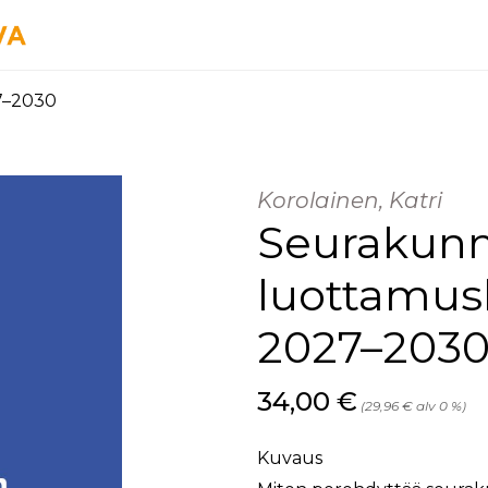
7–2030
Korolainen, Katri
Seurakun
luottamush
2027–203
Hinta nyt
34,00 €
(29,96 € alv 0 %)
Kuvaus