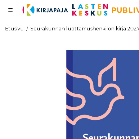
Pääsisältö
Etusivu
Seurakunnan luottamushenkilön kirja 202