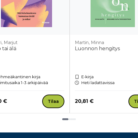
i, Marjut
Martin, Minna
 tai älä
Luonnon hengitys
hmeäkantinen kirja
E-kirja
imitusaika 1-3 arkipäivää
Heti ladattavissa
a nyt
Hinta nyt
0 €
20,81 €
Tilaa
T