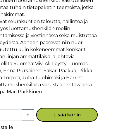
untien luottamushenkilöt vastuulliseen
taa tuhdin tietopaketin teemoista, jotka
nnaisimmat.
avat seurakuntien taloutta, hallintoa ja
 myös luottamushenkilön rooliin
tamisessa ja viestinnässä sekä muistuttaa
eydestä. Ääneen pääsevät niin nuori
uutettu kuin kokeneemmat konkarit.
än linjan ammattilaisia ja johtavia
olilta Suomea: Viivi Ali-Löytty, Tuomas
, Enna Pursiainen, Sakari Pääkkö, Riikka
a Torppa, Juha Tuohimäki ja Harriet
ttamushenkilöitä varustaa tehtäväänsä
spa Mari Parkkinen.
Lisää koriin
stalle