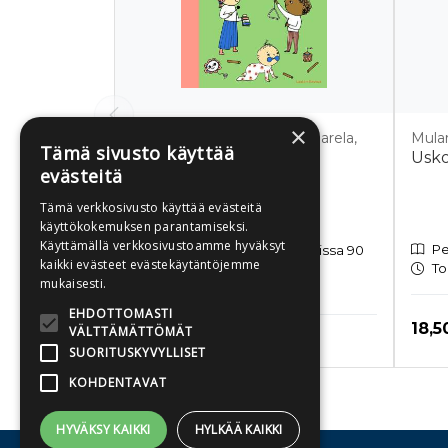
×
Jäntti, Riikka; Nikku, Sini; Kaarela,
Mular
Tämä sivusto käyttää
Eeva-Maria; Paaso, Jenni;
Usko
evästeitä
Koivuranta-Virtanen, Sanna
Kirkkomuskari 4
Tämä verkkosivusto käyttää evästeitä
käyttökokemuksen parantamiseksi.
Kierreselkä
Käyttämällä verkkosivustoamme hyväksyt
Pe
Tulossa 14.12.2026. Tilattavissa 90
kaikki evästeet evästekäytäntöjemme
To
vuorokautta ennen
mukaisesti.
ilmestymispäivää.
EHDOTTOMASTI
Hint
18,5
VÄLTTÄMÄTTÖMÄT
Hinta nyt
38,00 €
SUORITUSKYVYLLISET
KOHDENTAVAT
Tuoteluettelon loppu
HYVÄKSY KAIKKI
HYLKÄÄ KAIKKI