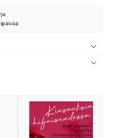
rja
kipäivää