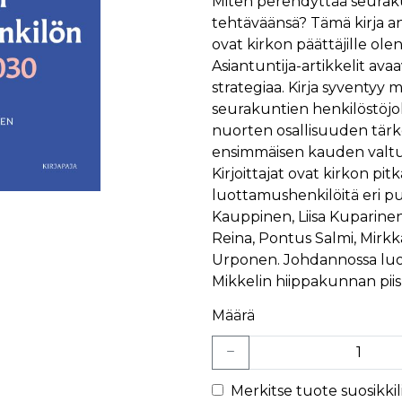
Miten perehdyttää seurak
tehtäväänsä? Tämä kirja an
ovat kirkon päättäjille ole
Asiantuntija-artikkelit ava
strategiaa. Kirja syventyy
seurakuntien henkilöstöjoh
nuorten osallisuuden tärk
ensimmäisen kauden valt
Kirjoittajat ovat kirkon pitk
luottamushenkilöitä eri pu
Kauppinen, Liisa Kuparinen
Reina, Pontus Salmi, Mirkk
Urponen. Johdannossa luo
Mikkelin hiippakunnan pii
Määrä
Merkitse tuote suosikkili