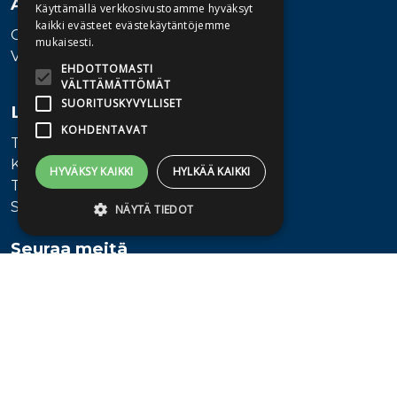
Asiakaspalvelu
Käyttämällä verkkosivustoamme hyväksyt
kaikki evästeet evästekäytäntöjemme
Ota yhteyttä
mukaisesti.
Vaihde: 010 345100
EHDOTTOMASTI
VÄLTTÄMÄTTÖMÄT
SUORITUSKYVYLLISET
Lisätietoa
KOHDENTAVAT
Toimitusehdot
Käyttöohjeet
HYVÄKSY KAIKKI
HYLKÄÄ KAIKKI
Tietosuojaseloste
Saavutettavuusseloste
NÄYTÄ TIEDOT
Seuraa meitä
Ehdottomasti välttämättömät
Suorituskyvylliset
Kohdentavat
Ehdottomasti välttämättömät evästeet
mahdollistavat verkkosivuston
perustoiminnot, kuten käyttäjän
kirjautumisen ja tilinhallinnan. Sivustoa ei
voida käyttää oikein ilman ehdottoman