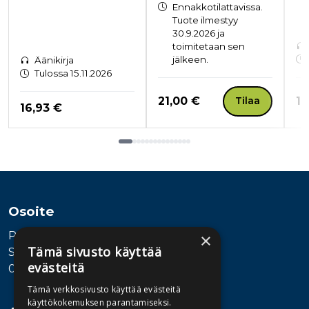
Ennakkotilattavissa.
Tuote ilmestyy
30.9.2026 ja
toimitetaan sen
jälkeen.
Äänikirja
Tulossa 15.11.2026
Hinta nyt
Hi
21,00 €
16
Tilaa
Hinta nyt
16,93 €
Tuoteluettelon loppu
Osoite
Publiva Oy
×
Tämä sivusto käyttää
Sörnäistenkatu 1
evästeitä
00580 Helsinki
Tämä verkkosivusto käyttää evästeitä
käyttökokemuksen parantamiseksi.