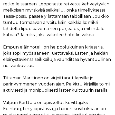
retkelle saareen. Leppoisasta retkestä kehkeytyykin
melkoisen myrskyisä seikkailu, jonka tiimellyksessä
Tessa-possu pääsee yllättämään taidoillaan. Joukkio
tuntuu törmäävän arvoituksiin kaikkialla: miksi
lahdella lipuu aavemainen purjealus ja mihin Jalo
katoaa? Ja miksi joku vakoilee hotellin väkeä...
Empun eläinhotelli on helppolukuinen kirjasarja,
joka sopii myös ääneen luettavaksi. Lasten ja heidän
eläinystäviensä seikkailuja vauhdittaa hyväntuulinen
nelivärikuvitus.
Tittamari Marttinen on kirjoittanut lapsille jo
parinkymmenen vuoden ajan. Palkittu kirjailija toimii
aktiivisesti ja monipuolisesti lastenkulttuurin saralla.
Valpuri Kerttula on opiskellut kuvittajaksi
Edinburghin yliopistossa, ja hänen kuvituksiaan on
sekä suomalaisissa että kansainvälisissä julkaisuissa.