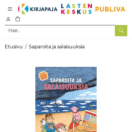
Pääsisältö
0
tuotetta ostoskorissa
Hae
Etusivu
Saparoita ja salaisuuksia