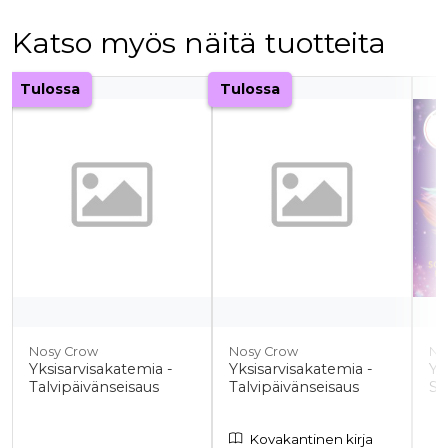
Katso myös näitä tuotteita
Tuoteluettelon alku
Tulossa
Tulossa
Nosy Crow
Nosy Crow
No
Yksisarvisakatemia -
Yksisarvisakatemia -
Yk
Talvipäivänseisaus
Talvipäivänseisaus
So
Kovakantinen kirja