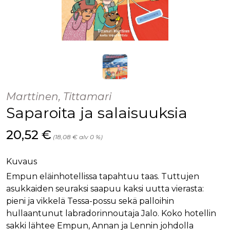
Marttinen, Tittamari
Saparoita ja salaisuuksia
Hinta nyt
20,52 €
(18,08 € alv 0 %)
Kuvaus
Empun eläinhotellissa tapahtuu taas. Tuttujen
asukkaiden seuraksi saapuu kaksi uutta vierasta:
pieni ja vikkelä Tessa-possu sekä palloihin
hullaantunut labradorinnoutaja Jalo. Koko hotellin
sakki lähtee Empun, Annan ja Lennin johdolla