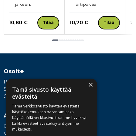
jälkeen.
arkipäivää
Hinta nyt
Hinta nyt
Hi
10,80 €
10,70 €
25
Tilaa
Tilaa
Tuoteluettelon loppu
Osoite
Publiva Oy
×
Tämä sivusto käyttää
Sörnäistenkatu 1
evästeitä
00580 Helsinki
Tämä verkkosivusto käyttää evästeitä
käyttökokemuksen parantamiseksi.
Asiakaspalvelu
Käyttämällä verkkosivustoamme hyväksyt
kaikki evästeet evästekäytäntöjemme
Ota yhteyttä
mukaisesti.
Vaihde: 010 345100