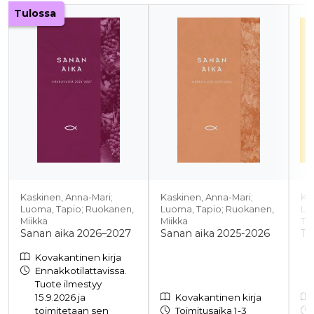
Tuoteluettelon alku
Tulossa
Kaskinen, Anna-Mari;
Kaskinen, Anna-Mari;
Ka
Luoma, Tapio; Ruokanen,
Luoma, Tapio; Ruokanen,
Lu
Miikka
Miikka
Tu
Sanan aika 2026–2027
Sanan aika 2025-2026
Ta
Kovakantinen kirja
Ennakkotilattavissa.
Tuote ilmestyy
15.9.2026 ja
Kovakantinen kirja
toimitetaan sen
Toimitusaika 1-3