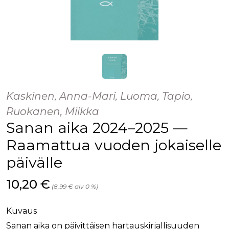
Kaskinen, Anna-Mari, Luoma, Tapio,
Ruokanen, Miikka
Sanan aika 2024–2025 —
Raamattua vuoden jokaiselle
päivälle
Hinta nyt
10,20 €
(8,99 € alv 0 %)
Kuvaus
Sanan aika on päivittäisen hartauskirjallisuuden