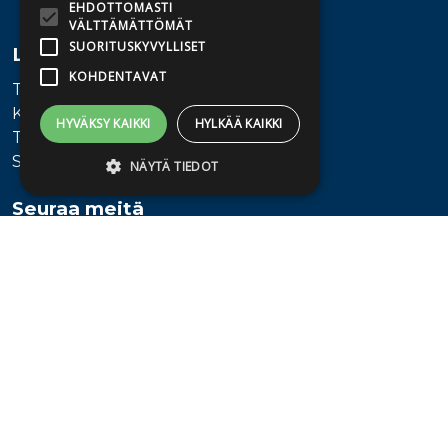
EHDOTTOMASTI
VÄLTTÄMÄTTÖMÄT
SUORITUSKYVYLLISET
Lisätietoa
KOHDENTAVAT
Toimitusehdot
Käyttöohjeet
HYVÄKSY KAIKKI
HYLKÄÄ KAIKKI
Tietosuojaseloste
Saavutettavuusseloste
NÄYTÄ TIEDOT
Seuraa meitä
Ehdottomasti välttämättömät
Suorituskyvylliset
Kohdentavat
Ehdottomasti välttämättömät evästeet
mahdollistavat verkkosivuston
perustoiminnot, kuten käyttäjän
kirjautumisen ja tilinhallinnan. Sivustoa ei
voida käyttää oikein ilman ehdottoman
välttämättömiä evästeitä.
Provider /
Nimi
Päättymisaika
Kuvaus
Verkkotunnus