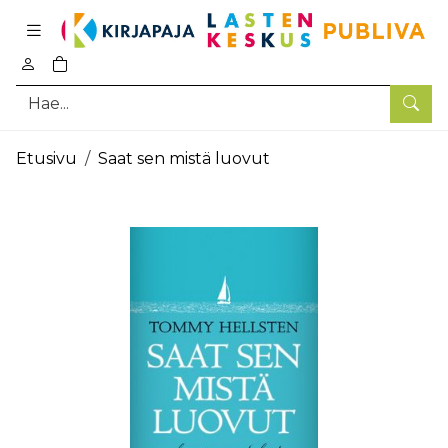
Pääsisältö
0
tuotetta ostoskorissa
Hae
Etusivu
Saat sen mistä luovut