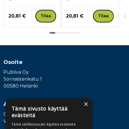
Hinta nyt
Hinta nyt
Hi
20,81 €
20,81 €
20
Tilaa
Tilaa
Tuoteluettelon loppu
Osoite
Publiva Oy
Sörnäistenkatu 1
00580 Helsinki
×
Asiakaspalvelu
Tämä sivusto käyttää
Ota yhteyttä
evästeitä
Vaihde: 010 345100
Tämä verkkosivusto käyttää evästeitä