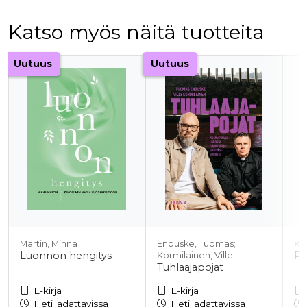
Katso myös näitä tuotteita
Tuoteluettelon alku
Uutuus
Uutuus
Martin, Minna
Enbuske, Tuomas;
Ka
Luonnon hengitys
Py
Kormilainen, Ville
Tuhlaajapojat
E-kirja
E-kirja
Heti ladattavissa
Heti ladattavissa