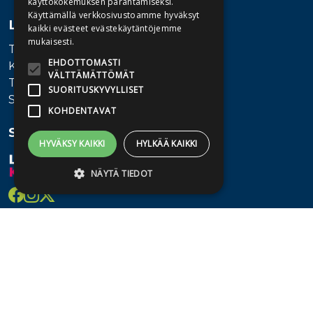
käyttökokemuksen parantamiseksi.
Käyttämällä verkkosivustoamme hyväksyt
Lisätietoa
kaikki evästeet evästekäytäntöjemme
mukaisesti.
Toimitusehdot
EHDOTTOMASTI
Käyttöohjeet
VÄLTTÄMÄTTÖMÄT
Tietosuojaseloste
SUORITUSKYVYLLISET
Saavutettavuusseloste
KOHDENTAVAT
Seuraa meitä
HYVÄKSY KAIKKI
HYLKÄÄ KAIKKI
NÄYTÄ TIEDOT
Ehdottomasti välttämättömät
Suorituskyvylliset
Kohdentavat
Ehdottomasti välttämättömät evästeet
mahdollistavat verkkosivuston
perustoiminnot, kuten käyttäjän
kirjautumisen ja tilinhallinnan. Sivustoa ei