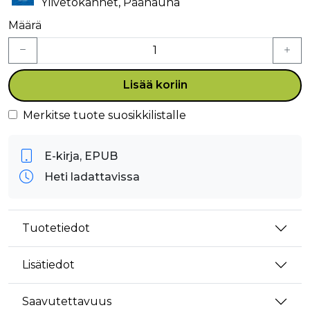
Ylivetokannet, Päänauha
Määrä
Lisää koriin
Merkitse tuote suosikkilistalle
E-kirja, EPUB
Heti ladattavissa
Tuotetiedot
Lisätiedot
Saavutettavuus