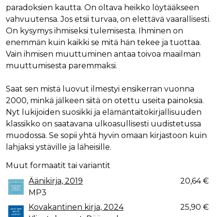
paradoksien kautta. On oltava heikko löytääkseen
vahvuutensa. Jos etsii turvaa, on elettävä vaarallisesti.
On kysymys ihmiseksi tulemisesta. Ihminen on
enemmän kuin kaikki se mitä hän tekee ja tuottaa.
Vain ihmisen muuttuminen antaa toivoa maailman
muuttumisesta paremmaksi.
Saat sen mistä luovut ilmestyi ensikerran vuonna
2000, minkä jälkeen siitä on otettu useita painoksia.
Nyt lukijoiden suosikki ja elämäntaitokirjallisuuden
klassikko on saatavana ulkoasullisesti uudistetussa
muodossa. Se sopii yhtä hyvin omaan kirjastoon kuin
lahjaksi ystäville ja läheisille.
Muut formaatit tai variantit
Äänikirja, 2019
20,64 €
MP3
Kovakantinen kirja, 2024
25,90 €