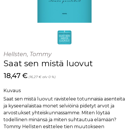
Hellsten, Tommy
Saat sen mistä luovut
Hinta nyt
18,47 €
(16,27 € alv 0 %)
Kuvaus
Saat sen mistä luovut ravistelee totunnaisia asenteita
ja kyseenalaistaa monet selviöinä pidetyt arvot ja
arvostukset yhteiskunnassamme. Miten löytää
todellinen minänsä ja miten suhtautua elämään?
Tommy Hellsten esittelee tien muutokseen