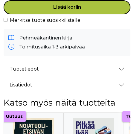
Lisää koriin
Merkitse tuote suosikkilistalle
Pehmeäkantinen kirja
Toimitusaika 1-3 arkipäivää
Tuotetiedot
Lisätiedot
Katso myös näitä tuotteita
Tuoteluettelon alku
Uutuus
Tul