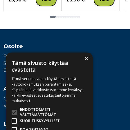
Tuoteluettelon loppu
Osoite
Publiva Oy
×
Tämä sivusto käyttää
Sörnäistenkatu 1
evästeitä
00580 Helsinki
Tämä verkkosivusto käyttää evästeitä
käyttökokemuksen parantamiseksi.
Asiakaspalvelu
Käyttämällä verkkosivustoamme hyväksyt
kaikki evästeet evästekäytäntöjemme
Ota yhteyttä
mukaisesti.
Vaihde: 010 345100
EHDOTTOMASTI
VÄLTTÄMÄTTÖMÄT
SUORITUSKYVYLLISET
Lisätietoa
KOHDENTAVAT