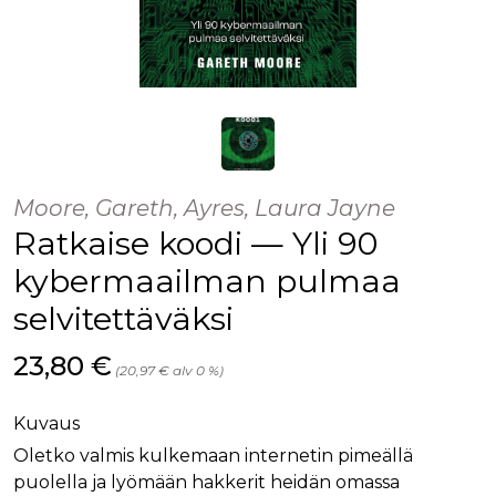
Moore, Gareth, Ayres, Laura Jayne
Ratkaise koodi — Yli 90
kybermaailman pulmaa
selvitettäväksi
Hinta nyt
23,80 €
(20,97 € alv 0 %)
Kuvaus
Oletko valmis kulkemaan internetin pimeällä
puolella ja lyömään hakkerit heidän omassa