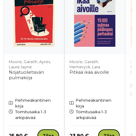
Moore, Gareth; Ayres,
Moore, Gareth;
Ng
Pi
Laura Jayne
Hemeryck, Lara
Nojatuolietsivän
Pitkää ikää aivoille
hir
pulmakirja
Pehmeäkantinen
Pehmeäkantinen
kirja
kirja
Toimitusaika 1-3
Toimitusaika 1-3
arkipäivää
arkipäivää
Hinta nyt
Hinta nyt
Hi
25,90 €
23,90 €
25
Tilaa
Tilaa