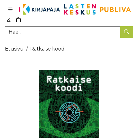
Pääsisältö
0
tuotetta ostoskorissa
Hae
Etusivu
Ratkaise koodi