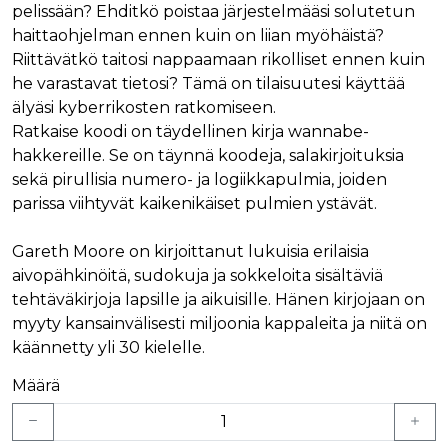
pelissään? Ehditkö poistaa järjestelmääsi solutetun
haittaohjelman ennen kuin on liian myöhäistä?
Riittävätkö taitosi nappaamaan rikolliset ennen kuin
he varastavat tietosi? Tämä on tilaisuutesi käyttää
älyäsi kyberrikosten ratkomiseen.
Ratkaise koodi on täydellinen kirja wannabe-
hakkereille. Se on täynnä koodeja, salakirjoituksia
sekä pirullisia numero- ja logiikkapulmia, joiden
parissa viihtyvät kaikenikäiset pulmien ystävät.
Gareth Moore on kirjoittanut lukuisia erilaisia
aivopähkinöitä, sudokuja ja sokkeloita sisältäviä
tehtäväkirjoja lapsille ja aikuisille. Hänen kirjojaan on
myyty kansainvälisesti miljoonia kappaleita ja niitä on
käännetty yli 30 kielelle.
Määrä