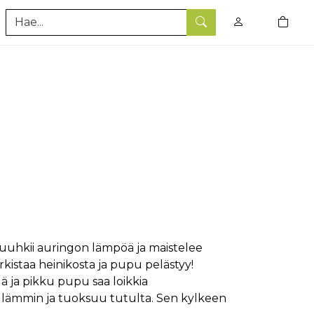
0
tuotet
Hae
, nuuhkii auringon lämpöä ja maistelee
rkistaa heinikosta ja pupu pelästyy!
ä ja pikku pupu saa loikkia
n lämmin ja tuoksuu tutulta. Sen kylkeen