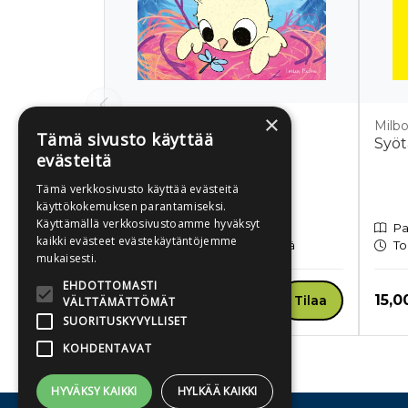
×
Erfving, Emilia
Milb
Tämä sivusto käyttää
Lintu
Syöt
evästeitä
Tämä verkkosivusto käyttää evästeitä
käyttökokemuksen parantamiseksi.
Käyttämällä verkkosivustoamme hyväksyt
Pahvisivuinen kirja
Pa
kaikki evästeet evästekäytäntöjemme
Toimitusaika 1-3 arkipäivää
To
mukaisesti.
EHDOTTOMASTI
Hinta nyt
Hint
15,90 €
15,0
Tilaa
VÄLTTÄMÄTTÖMÄT
SUORITUSKYVYLLISET
KOHDENTAVAT
Tuoteluettelon loppu
HYVÄKSY KAIKKI
HYLKÄÄ KAIKKI