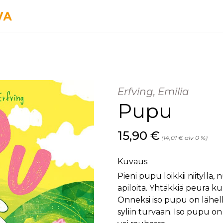
Erfving, Emilia
Pupu
Hinta nyt
15,90 €
(14,01 € alv 0 %)
Kuvaus
Pieni pupu loikkii niityllä
apiloita. Yhtäkkiä peura ku
Onneksi iso pupu on lähell
syliin turvaan. Iso pupu o