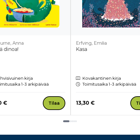
ourne, Anna
Erfving, Emilia
ä dinoa!
Kasa
hvisivuinen kirja
Kovakantinen kirja
imitusaika 1-3 arkipäivää
Toimitusaika 1-3 arkipäivää
a nyt
Hinta nyt
0 €
13,30 €
Tilaa
T