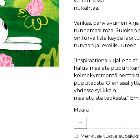
voi rauhassa
nukahtaa.
Värikäs, pahvisivuinen kirj
tunnemaailmaa. Suloisen 
on turvallista käydä läpi 
turvaan ja levollisuuteen.
”Inspiraationa kirjalle toi
halusi maalata pupun kans
kolmekymmentä herttaist
puputeosta. Olen sisällytt
yhdessä sylikkäin
maalatuista teoksista.” Emi
Määrä
Merkitse tuote suosikkili