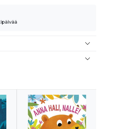
kipäivää