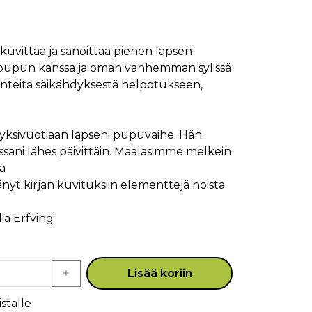
a kuvittaa ja sanoittaa pienen lapsen
pupun kanssa ja oman vanhemman sylissä
tunteita säikähdyksestä helpotukseen,
mi yksivuotiaan lapseni pupuvaihe. Hän
sani lähes päivittäin. Maalasimme melkein
a
änyt kirjan kuvituksiin elementtejä noista
lia Erfving
Lisää koriin
stalle