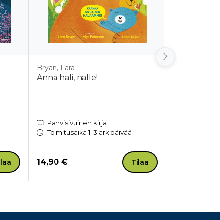
Bryan, Lara
Dyrander, Jo
Anna hali, nalle!
Mutkamatka
Pahvisivuinen kirja
Pahvisivuin
Toimitusaika 1-3 arkipäivää
Toimitusaik
Hinta nyt
Hinta nyt
14,90 €
21,50 €
ilaa
Tilaa