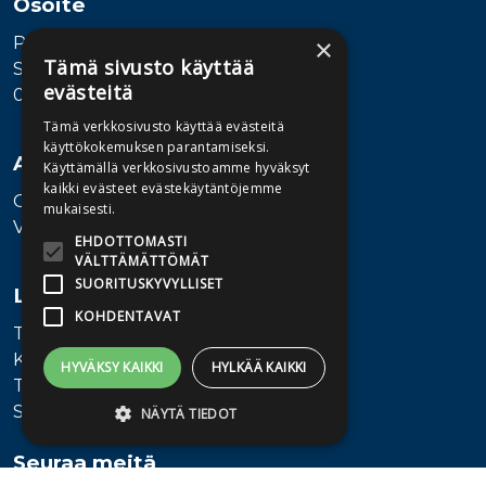
Osoite
Publiva Oy
×
Tämä sivusto käyttää
Sörnäistenkatu 1
evästeitä
00580 Helsinki
Tämä verkkosivusto käyttää evästeitä
käyttökokemuksen parantamiseksi.
Asiakaspalvelu
Käyttämällä verkkosivustoamme hyväksyt
kaikki evästeet evästekäytäntöjemme
Ota yhteyttä
mukaisesti.
Vaihde: 010 345100
EHDOTTOMASTI
VÄLTTÄMÄTTÖMÄT
SUORITUSKYVYLLISET
Lisätietoa
KOHDENTAVAT
Toimitusehdot
Käyttöohjeet
HYVÄKSY KAIKKI
HYLKÄÄ KAIKKI
Tietosuojaseloste
Saavutettavuusseloste
NÄYTÄ TIEDOT
Seuraa meitä