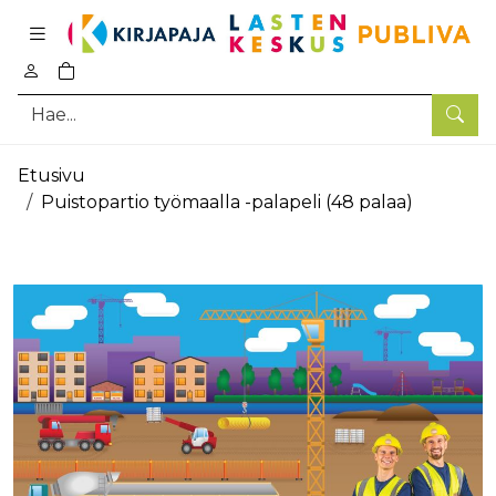
Pääsisältö
0
tuotetta ostoskorissa
Hae
Etusivu
Puistopartio työmaalla -palapeli (48 palaa)