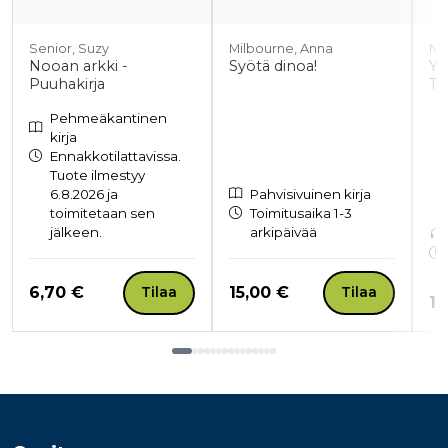
Senior, Suzy
Milbourne, Anna
No
Nooan arkki -
Syötä dinoa!
Yk
Puuhakirja
Ta
Pehmeäkantinen
kirja
Ennakkotilattavissa.
Tuote ilmestyy
6.8.2026 ja
Pahvisivuinen kirja
toimitetaan sen
Toimitusaika 1-3
jälkeen.
arkipäivää
Hinta nyt
Hinta nyt
6,70 €
15,00 €
Tilaa
Tilaa
Hi
16
Tuoteluettelon loppu