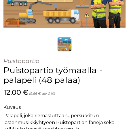
Puistopartio
Puistopartio työmaalla -
palapeli (48 palaa)
Hinta nyt
12,00 €
(9,56 € alv 0 %)
Kuvaus
Palapeli, joka riemastuttaa supersuositun
lastenmusiikkiyhtyeen Puistopartion faneja sekä