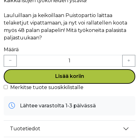
kaikkia isojen työkoneiden ystäviä!
Lauluillaan ja keikoillaan Puistopartio laittaa
telaketjut vipattamaan, ja nyt voi rallatellen koota
myös 48 palan palapelin! Mitä työkoneita palasista
paljastuukaan?
Määrä
Lisää koriin
Merkitse tuote suosikkilistalle
Lähtee varastolta 1-3 päivässä
Tuotetiedot