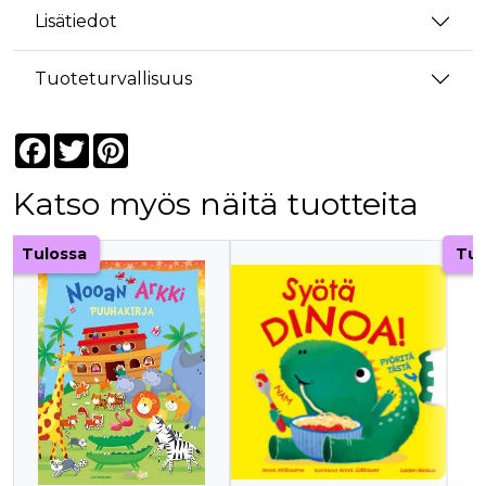
Lisätiedot
Tuoteturvallisuus
Facebook
Twitter
Pinterest
Katso myös näitä tuotteita
Tuoteluettelon alku
Tulossa
Tul