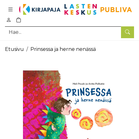
Pääsisältö
0
tuotetta ostoskorissa
Hae
Etusivu
Prinsessa ja herne nenässä