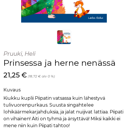
Pruuki, Heli
Prinsessa ja herne nenässä
Hinta nyt
21,25 €
(18,72 € alv 0 %)
Kuvaus
Kiukku kuplii Piipatin vatsassa kuin lähestyvä
tulivuorenpurkaus. Suusta singahtelee
lohikäärmekarjahduksia, ja jalat nuijivat lattiaa. Piipati
on vihainen! Äiti on tyhmä ja ärsyttävä! Miksi kaikki ei
mene niin kuin Piipati tahtoo!