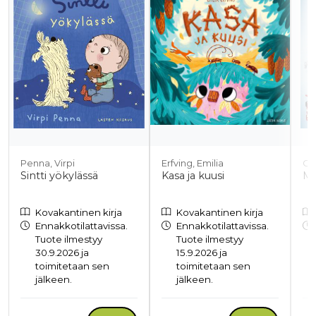
Penna, Virpi
Erfving, Emilia
Cu
Sintti yökylässä
Kasa ja kuusi
Ma
Kovakantinen kirja
Kovakantinen kirja
Ennakkotilattavissa.
Ennakkotilattavissa.
Tuote ilmestyy
Tuote ilmestyy
30.9.2026 ja
15.9.2026 ja
toimitetaan sen
toimitetaan sen
jälkeen.
jälkeen.