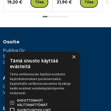
Hinta nyt
Hinta nyt
Hi
19,20 €
21,90 €
23
Tilaa
Tilaa
Tuoteluettelon loppu
Osoite
Publiva Oy
×
Sörnäistenkatu 1
Tämä sivusto käyttää
00580 Helsinki
evästeitä
Tämä verkkosivusto käyttää evästeitä
Asiakaspalvelu
käyttökokemuksen parantamiseksi.
Käyttämällä verkkosivustoamme hyväksyt
Ota yhteyttä
kaikki evästeet evästekäytäntöjemme
Vaihde: 010 345100
mukaisesti.
EHDOTTOMASTI
VÄLTTÄMÄTTÖMÄT
Lisätietoa
SUORITUSKYVYLLISET