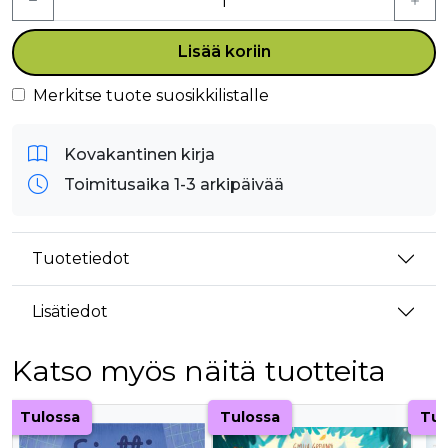
Lisää koriin
Merkitse tuote suosikkilistalle
Kovakantinen kirja
Toimitusaika 1-3 arkipäivää
Tuotetiedot
Lisätiedot
Katso myös näitä tuotteita
Tuoteluettelon alku
Tulossa
Tulossa
Tul