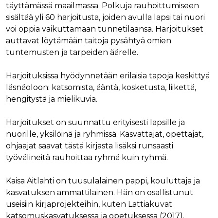
täyttämässä maailmassa. Polkuja rauhoittumiseen
sisältää yli 60 harjoitusta, joiden avulla lapsi tai nuori
voi oppia vaikuttamaan tunnetilaansa. Harjoitukset
auttavat löytämään taitoja pysähtyä omien
tuntemusten ja tarpeiden äärelle.
Harjoituksissa hyödynnetään erilaisia tapoja keskittyä
läsnäoloon: katsomista, ääntä, kosketusta, liikettä,
hengitystä ja mielikuvia.
Harjoitukset on suunnattu erityisesti lapsille ja
nuorille, yksilöinä ja ryhmissä. Kasvattajat, opettajat,
ohjaajat saavat tästä kirjasta lisäksi runsaasti
työvälineitä rauhoittaa ryhmä kuin ryhmä.
Kaisa Aitlahti on tuusulalainen pappi, kouluttaja ja
kasvatuksen ammattilainen. Hän on osallistunut
useisiin kirjaprojekteihin, kuten Lattiakuvat
katsomuskasvatuksessa ja opetuksessa (2017).