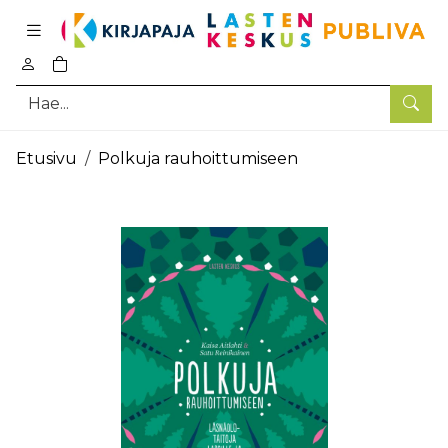
Pääsisältö
0
tuotetta ostoskorissa
Hae
Etusivu
Polkuja rauhoittumiseen