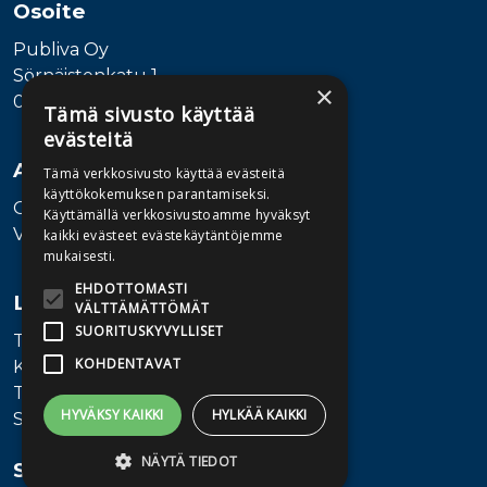
Osoite
Publiva Oy
Sörnäistenkatu 1
×
00580 Helsinki
Tämä sivusto käyttää
evästeitä
Asiakaspalvelu
Tämä verkkosivusto käyttää evästeitä
käyttökokemuksen parantamiseksi.
Ota yhteyttä
Käyttämällä verkkosivustoamme hyväksyt
Vaihde: 010 345100
kaikki evästeet evästekäytäntöjemme
mukaisesti.
EHDOTTOMASTI
Lisätietoa
VÄLTTÄMÄTTÖMÄT
SUORITUSKYVYLLISET
Toimitusehdot
KOHDENTAVAT
Käyttöohjeet
Tietosuojaseloste
HYVÄKSY KAIKKI
HYLKÄÄ KAIKKI
Saavutettavuusseloste
NÄYTÄ TIEDOT
Seuraa meitä