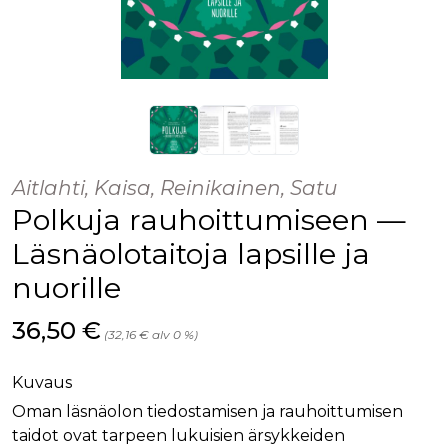
Aitlahti, Kaisa, Reinikainen, Satu
Polkuja rauhoittumiseen —
Läsnäolotaitoja lapsille ja
nuorille
Hinta nyt
36,50 €
(32,16 € alv 0 %)
Kuvaus
Oman läsnäolon tiedostamisen ja rauhoittumisen
taidot ovat tarpeen lukuisien ärsykkeiden