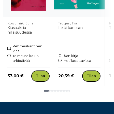
Koivumäki, Juhani
Trogen, Tiia
Rii
Kiusauksia
Leiki kanssani
Tä
hiljaisuudessa
Pehmeäkantinen
kirja
Toimitusaika 1-3
Äänikirja
arkipäivää
Heti ladattavissa
Hinta nyt
Hinta nyt
Hi
33,00 €
20,59 €
19
Tilaa
Tilaa
Tuoteluettelon loppu