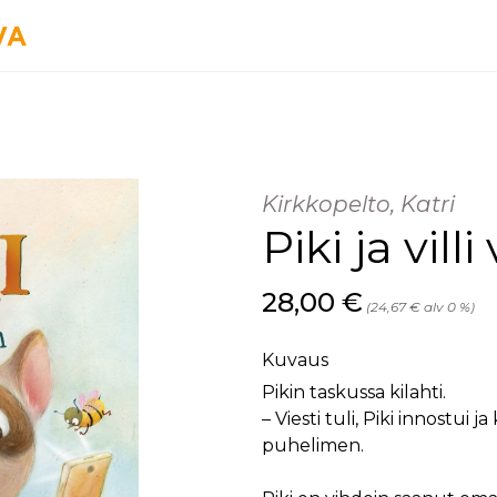
Kirkkopelto, Katri
Piki ja vill
Hinta nyt
28,00 €
(24,67 € alv 0 %)
Kuvaus
Pikin taskussa kilahti.
– Viesti tuli, Piki innostui 
puhelimen.