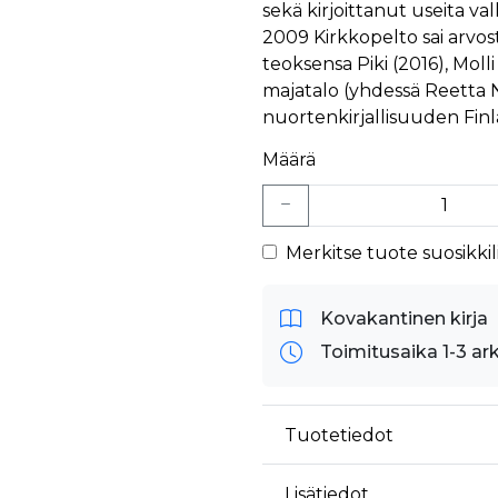
sekä kirjoittanut useita vall
2009 Kirkkopelto sai arvos
teoksensa Piki (2016), Mol
majatalo (yhdessä Reetta N
nuortenkirjallisuuden Fin
Määrä
Merkitse tuote suosikkili
Kovakantinen kirja
Toimitusaika 1-3 ar
Tuotetiedot
Lisätiedot