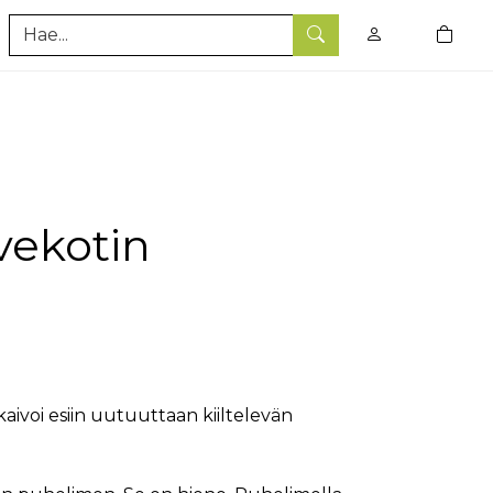
0
tuotet
Hae
i vekotin
ja kaivoi esiin uutuuttaan kiiltelevän