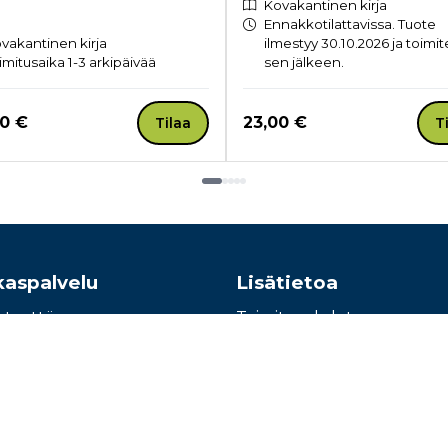
Kovakantinen kirja
Ennakkotilattavissa. Tuote
vakantinen kirja
ilmestyy 30.10.2026 ja toimi
imitusaika 1-3 arkipäivää
sen jälkeen.
a nyt
Hinta nyt
00 €
23,00 €
Tilaa
T
kaspalvelu
Lisätietoa
hteyttä
Toimitusehdot
e: 010 345100
Käyttöohjeet
Tietosuojaseloste
Saavutettavuusseloste