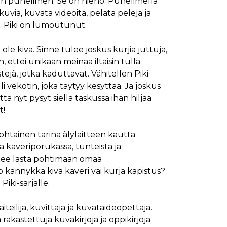
an puhelimen. Se on hieno. Puhelimella
okuvia, kuvata videoita, pelata pelejä ja
e. Piki on lumoutunut.
ole kiva. Sinne tulee joskus kurjia juttuja,
, ettei unikaan meinaa iltaisin tulla.
tejä, jotka kaduttavat. Vähitellen Piki
lli vekotin, joka täytyy kesyttää. Ja joskus
että nyt pysyt siellä taskussa ihan hiljaa
t!
nkohtainen tarina älylaitteen kautta
 kaveriporukassa, tunteista ja
elee lasta pohtimaan omaa
kännykkä kiva kaveri vai kurja kapistus?
Piki-sarjalle.
teilija, kuvittaja ja kuvataideopettaja.
rakastettuja kuvakirjoja ja oppikirjoja