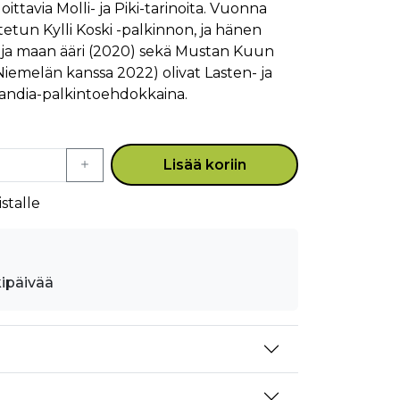
oittavia Molli- ja Piki-tarinoita. Vuonna
tetun Kylli Koski -palkinnon, ja hänen
li ja maan ääri (2020) sekä Mustan Kuun
iemelän kanssa 2022) olivat Lasten- ja
landia-palkintoehdokkaina.
Lisää koriin
stalle
kipäivää