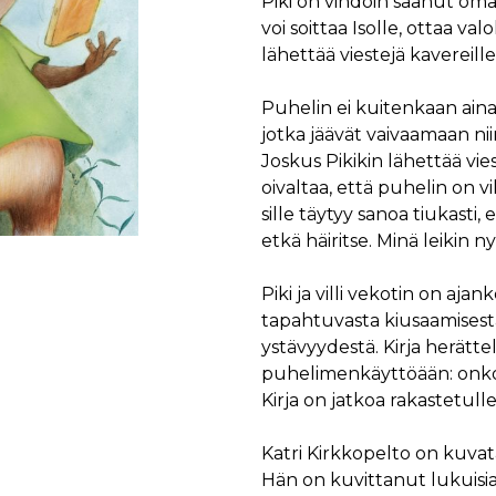
Piki on vihdoin saanut om
voi soittaa Isolle, ottaa val
lähettää viestejä kavereill
Puhelin ei kuitenkaan aina 
jotka jäävät vaivaamaan niin
Joskus Pikikin lähettää vies
oivaltaa, että puhelin on vi
sille täytyy sanoa tiukasti, 
etkä häiritse. Minä leikin ny
Piki ja villi vekotin on aja
tapahtuvasta kiusaamisesta
ystävyydestä. Kirja herätt
puhelimenkäyttöään: onko 
Kirja on jatkoa rakastetulle 
Katri Kirkkopelto on kuvatai
Hän on kuvittanut lukuisia 