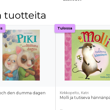
 tuotteita
us
Tulossa
 och den dumma dagen
Kirkkopelto, Katri
Molli ja tutiseva hännänp