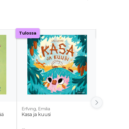
Tulossa
Tulossa
Erfving, Emilia
Penna, Virpi
ää
Kasa ja kuusi
Sintti yökyl