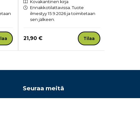
Kovakantinen kirja
Kovakantin
Ennakkotilattavissa. Tuote
Ennakkotil
tetaan
ilmestyy 15.9.2026 ja toimitetaan
ilmestyy 30
sen jälkeen.
sen jälkee
Hinta nyt
Hinta nyt
21,90 €
19,20 €
ilaa
Tilaa
Seuraa meitä