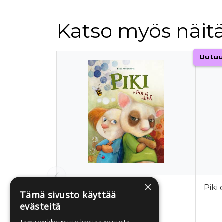
Katso myös näitä
Tuoteluettelon alku
Uutu
×
Kirkkopelto, Katri
Piki
Tämä sivusto käyttää
Piki ja pöljä päivä
evästeitä
Tämä verkkosivusto käyttää evästeitä