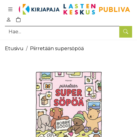
Pääsisältö
0
tuotetta ostoskorissa
Hae
Etusivu
Piirretään supersöpöä