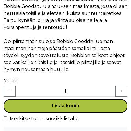
Bobbie Goods tuulahduksen maailmasta, jossa ollaan
herttaisia toisille ja eletään ikuista sunnuntairetkeä.
Tartu kynään, piirrä ja väritä suloisia nalleja ja
koiranpentuja ja rentoudu!
Opi piirtämään suloisia Bobbie Goodsin luoman
maailman hahmoja päästäen samalla irti liiasta
täydellisyyden tavoittelusta. Bobbien selkeät ohjeet
sopivat kaikenikäisille ja -tasoisille piirtäjille ja saavat
hymyn nousemaan huulille.
Määrä
Lisää koriin
Merkitse tuote suosikkilistalle