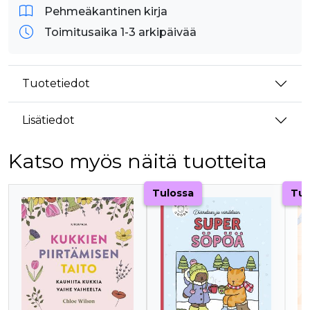
Pehmeäkantinen kirja
Toimitusaika 1-3 arkipäivää
Tuotetiedot
Lisätiedot
Katso myös näitä tuotteita
Tuoteluettelon alku
Tulossa
Tul