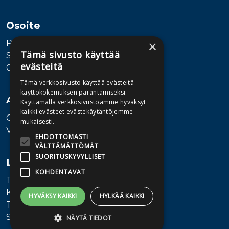
Osoite
Publiva Oy
×
Tämä sivusto käyttää
Sörnäistenkatu 1
evästeitä
00580 Helsinki
Tämä verkkosivusto käyttää evästeitä
käyttökokemuksen parantamiseksi.
Asiakaspalvelu
Käyttämällä verkkosivustoamme hyväksyt
kaikki evästeet evästekäytäntöjemme
Ota yhteyttä
mukaisesti.
Vaihde: 010 345100
EHDOTTOMASTI
VÄLTTÄMÄTTÖMÄT
SUORITUSKYVYLLISET
Lisätietoa
KOHDENTAVAT
Toimitusehdot
Käyttöohjeet
HYVÄKSY KAIKKI
HYLKÄÄ KAIKKI
Tietosuojaseloste
Saavutettavuusseloste
NÄYTÄ TIEDOT