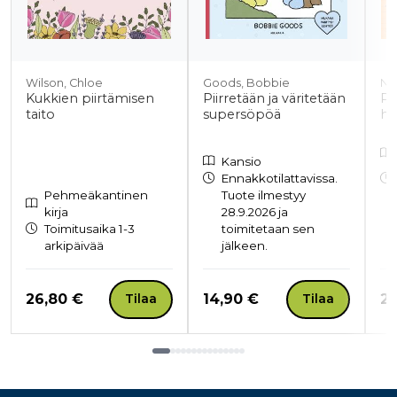
Wilson, Chloe
Goods, Bobbie
Ng
Kukkien piirtämisen
Piirretään ja väritetään
Pi
taito
supersöpöä
hir
Kansio
Ennakkotilattavissa.
Pehmeäkantinen
Tuote ilmestyy
kirja
28.9.2026 ja
Toimitusaika 1-3
toimitetaan sen
arkipäivää
jälkeen.
Hinta nyt
Hinta nyt
Hi
26,80 €
14,90 €
25
Tilaa
Tilaa
Tuoteluettelon loppu