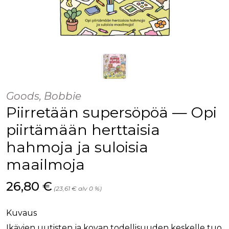
Goods, Bobbie
Piirretään supersöpöä — Opi
piirtämään herttaisia
hahmoja ja suloisia
maailmoja
Hinta nyt
26,80 €
(23,61 € alv 0 %)
Kuvaus
Ikävien uutisten ja kovan todellisuuden keskelle tuo