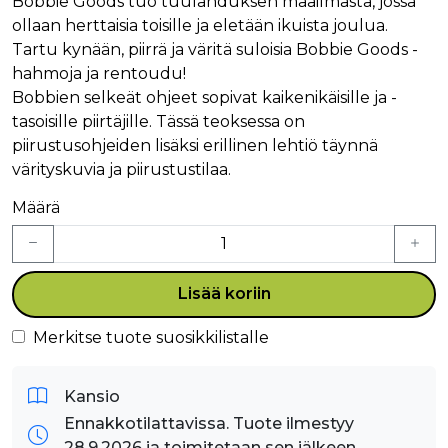
Bobbie Goods tuo tuulahduksen maailmasta, jossa
ollaan herttaisia toisille ja eletään ikuista joulua.
Tartu kynään, piirrä ja väritä suloisia Bobbie Goods -
hahmoja ja rentoudu!
Bobbien selkeät ohjeet sopivat kaikenikäisille ja -
tasoisille piirtäjille. Tässä teoksessa on
piirustusohjeiden lisäksi erillinen lehtiö täynnä
värityskuvia ja piirustustilaa.
Määrä
Lisää koriin
Merkitse tuote suosikkilistalle
Kansio
Ennakkotilattavissa. Tuote ilmestyy
28.9.2026 ja toimitetaan sen jälkeen.