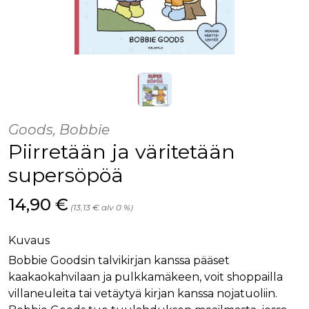
Goods, Bobbie
Piirretään ja väritetään
supersöpöä
Hinta nyt
14,90 €
(13,13 € alv 0 %)
Kuvaus
Bobbie Goodsin talvikirjan kanssa pääset
kaakaokahvilaan ja pulkkamäkeen, voit shoppailla
villaneuleita tai vetäytyä kirjan kanssa nojatuoliin.