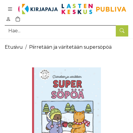
Pääsisältö
0
tuotetta ostoskorissa
Hae
Etusivu
Piirretään ja väritetään supersöpöä