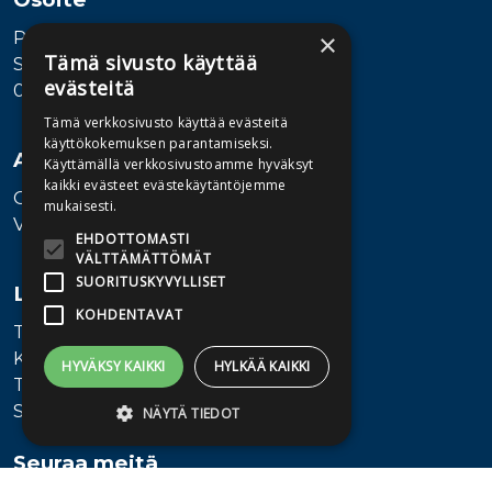
Publiva Oy
×
Tämä sivusto käyttää
Sörnäistenkatu 1
evästeitä
00580 Helsinki
Tämä verkkosivusto käyttää evästeitä
käyttökokemuksen parantamiseksi.
Asiakaspalvelu
Käyttämällä verkkosivustoamme hyväksyt
kaikki evästeet evästekäytäntöjemme
Ota yhteyttä
mukaisesti.
Vaihde: 010 345100
EHDOTTOMASTI
VÄLTTÄMÄTTÖMÄT
SUORITUSKYVYLLISET
Lisätietoa
KOHDENTAVAT
Toimitusehdot
Käyttöohjeet
HYVÄKSY KAIKKI
HYLKÄÄ KAIKKI
Tietosuojaseloste
Saavutettavuusseloste
NÄYTÄ TIEDOT
Seuraa meitä
Ehdottomasti välttämättömät