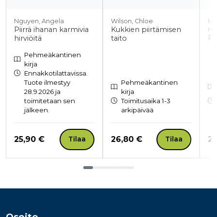
Nguyen, Angela
Wilson, Chloe
Mo
Piirrä ihanan karmivia
Kukkien piirtämisen
He
Pi
hirviöitä
taito
Pehmeäkantinen
kirja
Ennakkotilattavissa.
Tuote ilmestyy
Pehmeäkantinen
28.9.2026 ja
kirja
toimitetaan sen
Toimitusaika 1-3
jälkeen.
arkipäivää
Hinta nyt
Hinta nyt
Hi
25,90 €
26,80 €
23
Tilaa
Tilaa
Tuoteluettelon loppu
Osoite