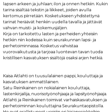
lapsen arkeen ja juhlaan; ilon ja onnen hetkiin. Kukin
tarina sisältää tekstin ja liikkeet, joiden avulla
kertomus piirretään. Kosketukseen yhdistettynä
tarinat heräävät henkiin uudella tavalla ja jättävät
vahvan muisti- ja kokemusjäljen.
Kirja on tarkoitettu lasten ja perheiden yhteisiin
hetkiin niin kodeissa kuin seurakunnan lapsi- ja
perhetoiminnassa. Kosketus vahvistaa
vuorovaikutusta ja tarjoaa luontevan tavan tuoda
kristillisen kasvatuksen sisältöjä osaksi arjen hetkiä.
Kaisa Aitlahti on tuusulalainen pappi, kouluttaja ja
kasvatuksen ammattilainen.
Satu Reinikainen on nokialainen kouluttaja,
lastenkirjailija, nuorisotyönohjaaja ja lapsityönohjaaja.
Aitlahti ja Reinikainen toimivat varhaiskasvatuksen ja
perhetoiminnan kouluttajina Seurakuntaopistolla.
He ovat osallistuneet useisiin eri kirjaprojekteihin.