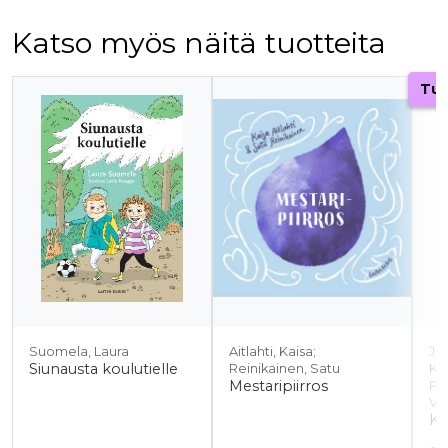
Katso myös näitä tuotteita
Tuoteluettelon alku
Tul
Suomela, Laura
Aitlahti, Kaisa;
Jän
Siunausta koulutielle
Reinikainen, Satu
Ka
Mestaripiirros
Pa
Vi
Ki