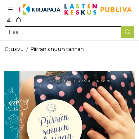
Pääsisältö
0
tuotetta ostoskorissa
Hae
Etusivu
Piirrän sinuun tarinan