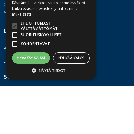
Käyttämällä verkkosivustoamme hyväksyt
Ota yhteyttä
kaikki evästeet evästekäytäntöjemme
Vaihde: 010 345100
mukaisesti.
EHDOTTOMASTI
VÄLTTÄMÄTTÖMÄT
Lisätietoa
SUORITUSKYVYLLISET
Toimitusehdot
KOHDENTAVAT
Käyttöohjeet
Tietosuojaseloste
HYVÄKSY KAIKKI
HYLKÄÄ KAIKKI
Saavutettavuusseloste
NÄYTÄ TIEDOT
Seuraa meitä
Ehdottomasti välttämättömät
Suorituskyvylliset
Kohdentavat
Ehdottomasti välttämättömät evästeet
mahdollistavat verkkosivuston
perustoiminnot, kuten käyttäjän
kirjautumisen ja tilinhallinnan. Sivustoa ei
voida käyttää oikein ilman ehdottoman