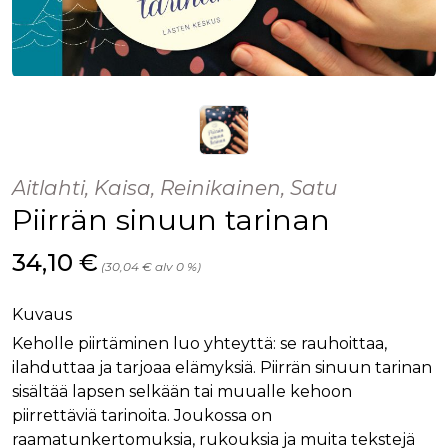
Aitlahti, Kaisa, Reinikainen, Satu
Piirrän sinuun tarinan
Hinta nyt
34,10 €
(30,04 € alv 0 %)
Kuvaus
Keholle piirtäminen luo yhteyttä: se rauhoittaa,
ilahduttaa ja tarjoaa elämyksiä. Piirrän sinuun tarinan
sisältää lapsen selkään tai muualle kehoon
piirrettäviä tarinoita. Joukossa on
raamatunkertomuksia, rukouksia ja muita tekstejä