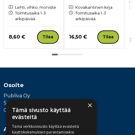
Lehti, vihko, moniste
Kovakantinen kirja
Toimitusaika 1-3
Toimitusaika 1-3
arkipäivää
arkipäivää
Hinta nyt
Hinta nyt
8,60 €
16,50 €
Tilaa
Tilaa
Hi
38
Tuoteluettelon loppu
Osoite
Publiva Oy
Sörnäistenkatu 1
×
Tämä sivusto käyttää
00580 Helsinki
evästeitä
Tämä verkkosivusto käyttää evästeitä
Asiakaspalvelu
käyttökokemuksen parantamiseksi.