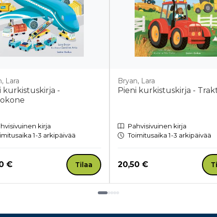
, Lara
Bryan, Lara
 kurkistuskirja -
Pieni kurkistuskirja - Trak
tokone
hvisivuinen kirja
Pahvisivuinen kirja
imitusaika 1-3 arkipäivää
Toimitusaika 1-3 arkipäivää
a nyt
Hinta nyt
0 €
20,50 €
Tilaa
T