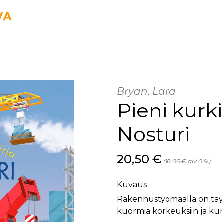
Bryan, Lara
Pieni kurki
Nosturi
Hinta nyt
20,50 €
(18,06 € alv 0 %)
Kuvaus
Rakennustyömaalla on täysi
kuormia korkeuksiin ja kuro