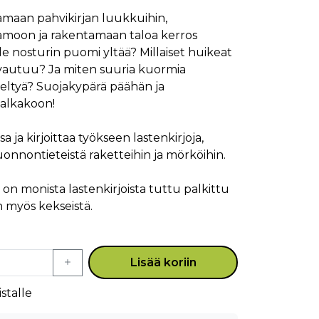
tamaan pahvikirjan luukkuihin,
moon ja rakentamaan taloa kerros
le nosturin puomi yltää? Millaiset huikeat
vautuu? Ja miten suuria kuormia
rreltyä? Suojakypärä päähän ja
alkakoon!
 ja kirjoittaa työkseen lastenkirjoja,
uonnontieteistä raketteihin ja mörköihin.
on monista lastenkirjoista tuttu palkittu
en myös kekseistä.
Lisää koriin
stalle