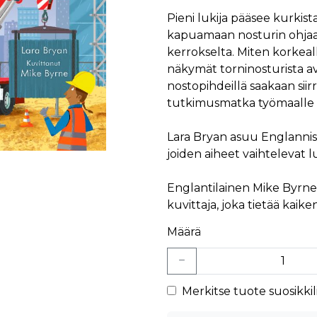
Pieni lukija pääsee kurkis
kapuamaan nosturin ohjaa
kerrokselta. Miten korkeal
näkymät torninosturista a
nostopihdeillä saakaan sii
tutkimusmatka työmaalle 
Lara Bryan asuu Englannissa
joiden aiheet vaihtelevat l
Englantilainen Mike Byrne 
kuvittaja, joka tietää kaik
Määrä
Merkitse tuote suosikkili