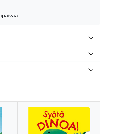
kipäivää