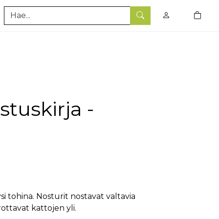
0
tuotet
Hae
stuskirja -
 tohina. Nosturit nostavat valtavia
ttavat kattojen yli.