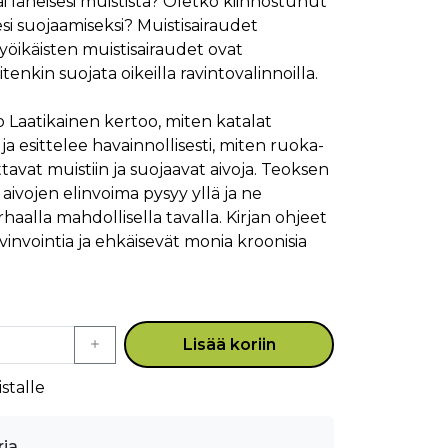
i läheisesi muistista? Oletko kiinnostunut
ojesi suojaamiseksi? Muistisairaudet
yöikäisten muistisairaudet ovat
itenkin suojata oikeilla ravintovalinnoilla.
 Laatikainen kertoo, miten katalat
ja esittelee havainnollisesti, miten ruoka-
ttavat muistiin ja suojaavat aivoja. Teoksen
aivojen elinvoima pysyy yllä ja ne
alla mahdollisella tavalla. Kirjan ohjeet
vinvointia ja ehkäisevät monia kroonisia
Lisää koriin
stalle
rja