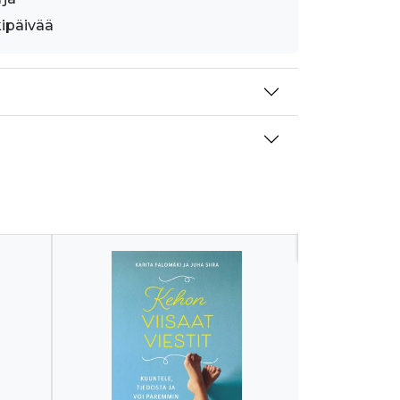
kipäivää
Uutuus