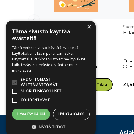
×
Saarnia, Pirjo
Saarn
Tämä sivusto käyttää
Hiilariherkkyys
Hiil
evästeitä
Tämä verkkosivusto käyttää evästeitä
käyttökokemuksen parantamiseksi.
Käyttämällä verkkosivustoamme hyväksyt
Pehmeäkantinen kirja
Ää
kaikki evästeet evästekäytäntöjemme
Toimitusaika 1-3 arkipäivää
He
mukaisesti.
EHDOTTOMASTI
Hinta nyt
Hint
34,10 €
21,6
Tilaa
VÄLTTÄMÄTTÖMÄT
SUORITUSKYVYLLISET
KOHDENTAVAT
Tuoteluettelon loppu
HYVÄKSY KAIKKI
HYLKÄÄ KAIKKI
NÄYTÄ TIEDOT
Osoite
Asia