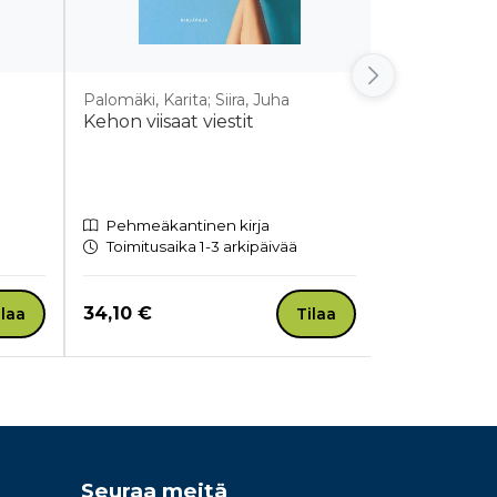
Palomäki, Karita; Siira, Juha
Martin, Minn
Kehon viisaat viestit
Luonnon he
Pehmeäkantinen kirja
Pehmeäkan
Toimitusaika 1-3 arkipäivää
Toimitusaik
Hinta nyt
Hinta nyt
34,10 €
33,00 €
ilaa
Tilaa
Seuraa meitä