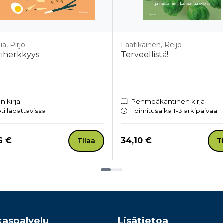
ia, Pirjo
Laatikainen, Reijo
ariherkkyys
Terveellistä!
nikirja
Pehmeäkantinen kirja
ti ladattavissa
Toimitusaika 1-3 arkipäivää
a nyt
Hinta nyt
6 €
34,10 €
Tilaa
T
kaspalvelu
Lisätietoa