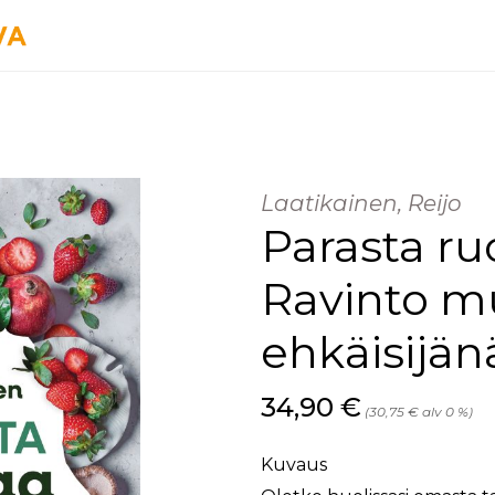
Laatikainen, Reijo
Parasta ru
Ravinto mu
ehkäisijän
Hinta nyt
34,90 €
(30,75 € alv 0 %)
Kuvaus