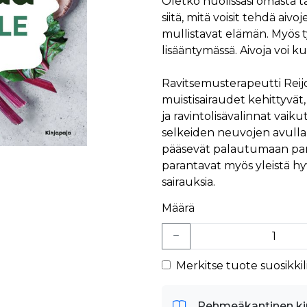
Oletko huolissasi omasta ta
siitä, mitä voisit tehdä aiv
mullistavat elämän. Myös t
lisääntymässä. Aivoja voi ku
Ravitsemusterapeutti Reijo
muistisairaudet kehittyvät, 
ja ravintolisävalinnat vaiku
selkeiden neuvojen avulla 
pääsevät palautumaan parha
parantavat myös yleistä hy
sairauksia.
Määrä
Merkitse tuote suosikkili
Pehmeäkantinen ki