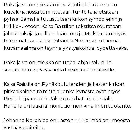
Päkä ja valon miekka on 4-vuotiaille suunnattu
kuvakirja, jossa tunnistetaan tunteita ja etsitään
pyhää. Samalla tutustutaan kirkon symboleihin ja
kirkkovuoteen. Kaisa Raittilan tekstissä seurataan
johtolankoja ja rallatellaan loruja. Mukana on myös
toiminnallisia osioita. Johanna Nordmanin luoma
kuvamaailma on täynnä yksityiskohtia löydettäväksi.
Päkä ja valon miekka on upea lahja Polun Ilo-
ikäkauteen eli 3–5-vuotiaille seurakuntalaisille.
Kaisa Raittila on Pyhäkoululehden ja Lastenkirkon
pitkäaikainen toimittaja, jonka kynästä ovat myös
Pienelle parasta ja Päkän puuhat -materiaalit.
Hänellä on laaja ja monipuolinen kirjallinen tuotanto.
Johanna Nordblad on Lastenkirkko-median ilmeestä
vastaava taiteilija.