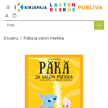
Pääsisältö
0
tuotetta ostoskorissa
Hae
Etusivu
Päkä ja valon miekka