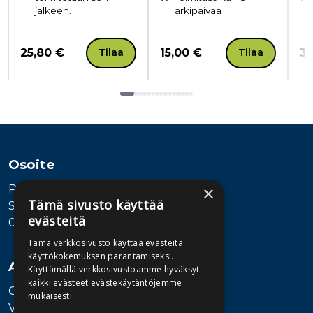
jälkeen.
arkipäivää
Hinta nyt
Hinta nyt
Hi
25,80 €
15,00 €
32
Tilaa
Tilaa
Tuoteluettelon loppu
Osoite
Publiva Oy
×
Tämä sivusto käyttää
Sörnäistenkatu 1
evästeitä
00580 Helsinki
Tämä verkkosivusto käyttää evästeitä
käyttökokemuksen parantamiseksi.
Asiakaspalvelu
Käyttämällä verkkosivustoamme hyväksyt
kaikki evästeet evästekäytäntöjemme
Ota yhteyttä
mukaisesti.
Vaihde: 010 345100