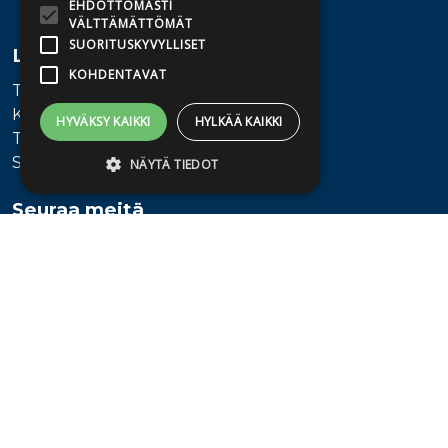
EHDOTTOMASTI
VÄLTTÄMÄTTÖMÄT
SUORITUSKYVYLLISET
Lisätietoa
KOHDENTAVAT
Toimitusehdot
Käyttöohjeet
HYVÄKSY KAIKKI
HYLKÄÄ KAIKKI
Tietosuojaseloste
Saavutettavuusseloste
NÄYTÄ TIEDOT
Seuraa meitä
Ehdottomasti välttämättömät
Suorituskyvylliset
Kohdentavat
Ehdottomasti välttämättömät evästeet
mahdollistavat verkkosivuston
perustoiminnot, kuten käyttäjän
kirjautumisen ja tilinhallinnan. Sivustoa ei
voida käyttää oikein ilman ehdottoman
välttämättömiä evästeitä.
Provider /
Nimi
Päättymisaika
Kuvaus
Verkkotunnus