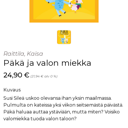
Raittila, Kaisa
Päkä ja valon miekka
Hinta nyt
24,90 €
(21,94 € alv 0 %)
Kuvaus
Susi Sileä uskoo olevansa ihan yksin maailmassa.
Pulmulta on kateissa yksi viikon seitsemästä päivästä.
Päkä haluaa auttaa ystäviään, mutta miten? Voisiko
valomiekka tuoda valon taloon?