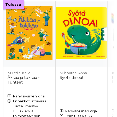
Tuoteluettelon alku
Tulossa
Nuuttila, Kalle
Milbourne, Anna
Kar
Äkkää ja tökkää -
Syötä dinoa!
Ing
La
Tunteet
Pahvisivuinen kirja
Ennakkotilattavissa.
Tuote ilmestyy
15.10.2026 ja
Pahvisivuinen kirja
toimitetaan sen
Toimitusaika 1-3