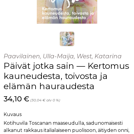
Paavilainen, Ulla-Maija, West, Katarina
Päivät jotka sain — Kertomus
kauneudesta, toivosta ja
elämän hauraudesta
Hinta nyt
34,10 €
(30,04 € alv 0 %)
Kuvaus
Kotihuvila Toscanan maaseudulla, sadunomaisesti
alkanut rakkaus italialaiseen puolisoon, äitiyden onni,