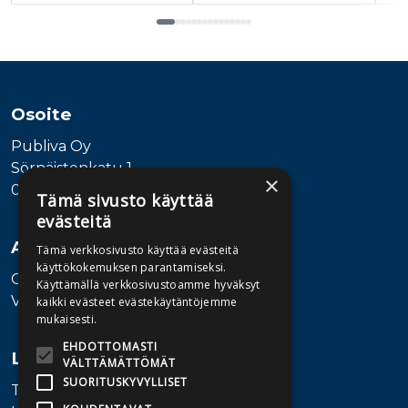
Tuoteluettelon loppu
Osoite
Publiva Oy
Sörnäistenkatu 1
×
00580 Helsinki
Tämä sivusto käyttää
evästeitä
Asiakaspalvelu
Tämä verkkosivusto käyttää evästeitä
käyttökokemuksen parantamiseksi.
Ota yhteyttä
Käyttämällä verkkosivustoamme hyväksyt
Vaihde: 010 345100
kaikki evästeet evästekäytäntöjemme
mukaisesti.
EHDOTTOMASTI
Lisätietoa
VÄLTTÄMÄTTÖMÄT
SUORITUSKYVYLLISET
Toimitusehdot