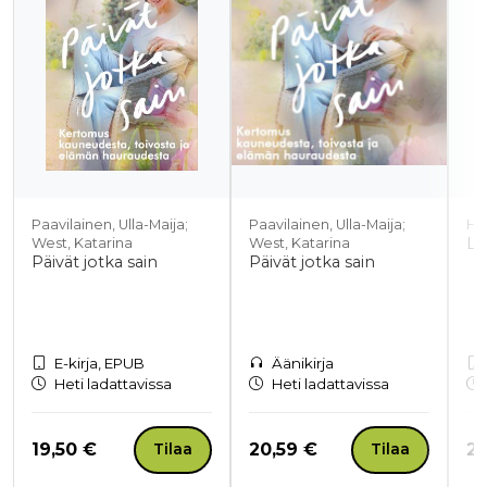
Paavilainen, Ulla-Maija;
Paavilainen, Ulla-Maija;
Ha
Lu
West, Katarina
West, Katarina
Päivät jotka sain
Päivät jotka sain
E-kirja, EPUB
Äänikirja
Heti ladattavissa
Heti ladattavissa
Hinta nyt
Hinta nyt
Hi
19,50 €
20,59 €
20
Tilaa
Tilaa