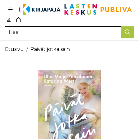
Pääsisältö
0
tuotetta ostoskorissa
Hae
Etusivu
Päivät jotka sain