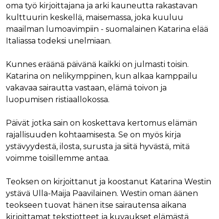
oma työ kirjoittajana ja arki kauneutta rakastavan
kulttuurin keskellä, maisemassa, joka kuuluu
maailman lumoavimpiin - suomalainen Katarina elää
Italiassa todeksi unelmiaan.
Kunnes eräänä päivänä kaikki on julmasti toisin.
Katarina on nelikymppinen, kun alkaa kamppailu
vakavaa sairautta vastaan, elämä toivon ja
luopumisen ristiaallokossa.
Päivät jotka sain on koskettava kertomus elämän
rajallisuuden kohtaamisesta. Se on myös kirja
ystävyydestä, ilosta, surusta ja siitä hyvästä, mitä
voimme toisillemme antaa.
Teoksen on kirjoittanut ja koostanut Katarina Westin
ystävä Ulla-Maija Paavilainen. Westin oman äänen
teokseen tuovat hänen itse sairautensa aikana
kirjoittamat tekstiotteet ja kuvaukset elämästä