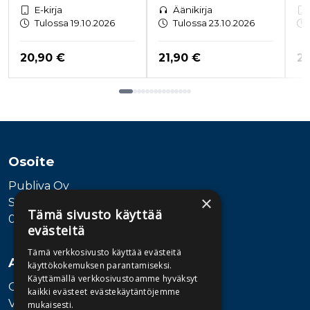
E-kirja
Äänikirja
Tulossa 19.10.2026
Tulossa 23.10.2026
Hinta nyt
Hinta nyt
Hi
20,90 €
21,90 €
20
Tuoteluettelon loppu
Osoite
Publiva Oy
×
Sörnäistenkatu 1
Tämä sivusto käyttää
00580 Helsinki
evästeitä
Tämä verkkosivusto käyttää evästeitä
Asiakaspalvelu
käyttökokemuksen parantamiseksi.
Käyttämällä verkkosivustoamme hyväksyt
Ota yhteyttä
kaikki evästeet evästekäytäntöjemme
Vaihde: 010 345100
mukaisesti.