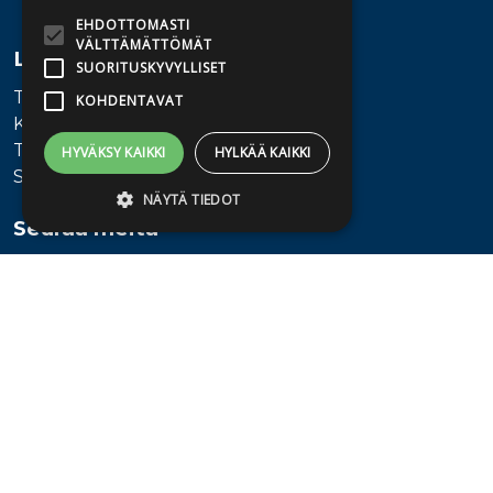
EHDOTTOMASTI
VÄLTTÄMÄTTÖMÄT
Lisätietoa
SUORITUSKYVYLLISET
Toimitusehdot
KOHDENTAVAT
Käyttöohjeet
Tietosuojaseloste
HYVÄKSY KAIKKI
HYLKÄÄ KAIKKI
Saavutettavuusseloste
NÄYTÄ TIEDOT
Seuraa meitä
Ehdottomasti välttämättömät
Suorituskyvylliset
Kohdentavat
Ehdottomasti välttämättömät evästeet
mahdollistavat verkkosivuston
perustoiminnot, kuten käyttäjän
kirjautumisen ja tilinhallinnan. Sivustoa ei
voida käyttää oikein ilman ehdottoman
välttämättömiä evästeitä.
Provider /
Nimi
Päättymisaika
Kuvaus
Verkkotunnus