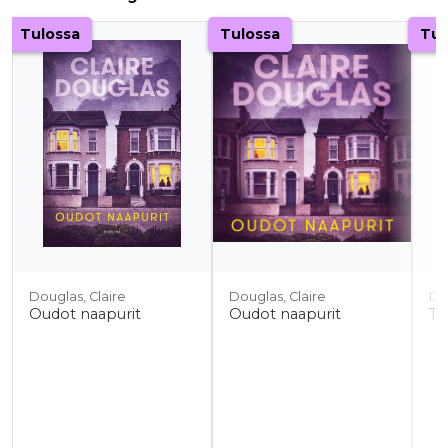
Tuoteluettelon alku
Tulossa
Tulossa
Tul
Douglas, Claire
Douglas, Claire
Do
Oudot naapurit
Oudot naapurit
To