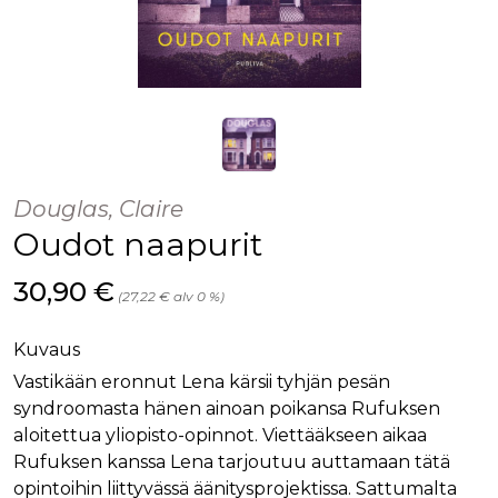
Douglas, Claire
Oudot naapurit
Hinta nyt
30,90 €
(27,22 € alv 0 %)
Kuvaus
Vastikään eronnut Lena kärsii tyhjän pesän
syndroomasta hänen ainoan poikansa Rufuksen
aloitettua yliopisto-opinnot. Viettääkseen aikaa
Rufuksen kanssa Lena tarjoutuu auttamaan tätä
opintoihin liittyvässä äänitysprojektissa. Sattumalta