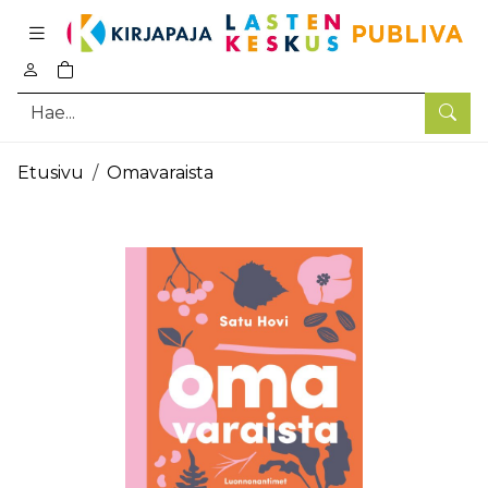
Pääsisältö
0
tuotetta ostoskorissa
Hae
Etusivu
Omavaraista