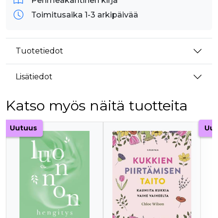
Pehmeäkantinen kirja
Toimitusaika 1-3 arkipäivää
Tuotetiedot
Lisätiedot
Katso myös näitä tuotteita
Tuoteluettelon alku
Uutuus
Uut