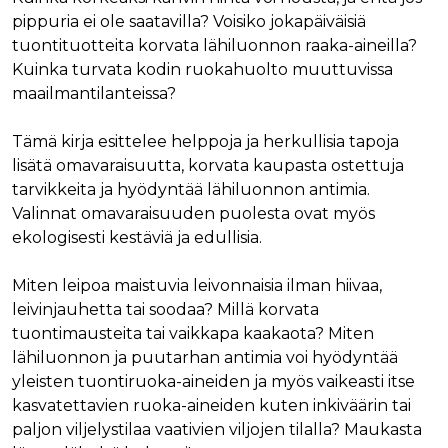
pippuria ei ole saatavilla? Voisiko jokapäiväisiä
tuontituotteita korvata lähiluonnon raaka-aineilla?
Kuinka turvata kodin ruokahuolto muuttuvissa
maailmantilanteissa?
Tämä kirja esittelee helppoja ja herkullisia tapoja
lisätä omavaraisuutta, korvata kaupasta ostettuja
tarvikkeita ja hyödyntää lähiluonnon antimia.
Valinnat omavaraisuuden puolesta ovat myös
ekologisesti kestäviä ja edullisia.
Miten leipoa maistuvia leivonnaisia ilman hiivaa,
leivinjauhetta tai soodaa? Millä korvata
tuontimausteita tai vaikkapa kaakaota? Miten
lähiluonnon ja puutarhan antimia voi hyödyntää
yleisten tuontiruoka-aineiden ja myös vaikeasti itse
kasvatettavien ruoka-aineiden kuten inkiväärin tai
paljon viljelystilaa vaativien viljojen tilalla? Maukasta