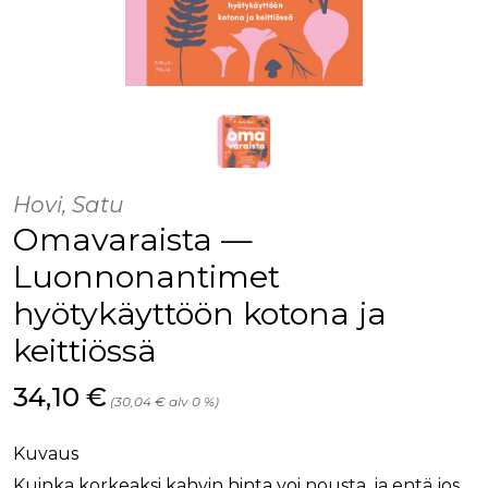
Hovi, Satu
Omavaraista —
Luonnonantimet
hyötykäyttöön kotona ja
keittiössä
Hinta nyt
34,10 €
(30,04 € alv 0 %)
Kuvaus
Kuinka korkeaksi kahvin hinta voi nousta, ja entä jos