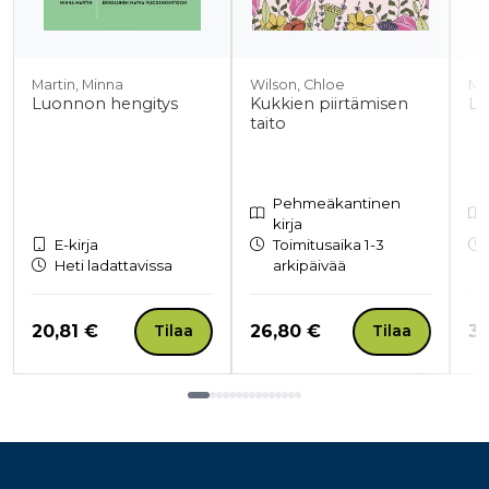
Martin, Minna
Wilson, Chloe
Ma
Luonnon hengitys
Kukkien piirtämisen
Lu
taito
Pehmeäkantinen
kirja
E-kirja
Toimitusaika 1-3
Heti ladattavissa
arkipäivää
Hinta nyt
Hinta nyt
Hi
20,81 €
26,80 €
33
Tilaa
Tilaa
Tuoteluettelon loppu