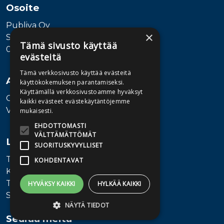
Osoite
Publiva Oy
×
Sörnäistenkatu 1
Tämä sivusto käyttää
00580 Helsinki
evästeitä
Tämä verkkosivusto käyttää evästeitä
Asiakaspalvelu
käyttökokemuksen parantamiseksi.
Käyttämällä verkkosivustoamme hyväksyt
Ota yhteyttä
kaikki evästeet evästekäytäntöjemme
Vaihde: 010 345100
mukaisesti.
EHDOTTOMASTI
VÄLTTÄMÄTTÖMÄT
Lisätietoa
SUORITUSKYVYLLISET
Toimitusehdot
KOHDENTAVAT
Käyttöohjeet
Tietosuojaseloste
HYVÄKSY KAIKKI
HYLKÄÄ KAIKKI
Saavutettavuusseloste
NÄYTÄ TIEDOT
Seuraa meitä