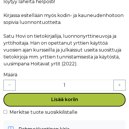
löytyy läheltä helposti!
Kirjassa esitellään myös kodin- ja kauneudenhoitoon
sopivia luonnontuotteita.
Satu Hovi on tietokirjailija, luonnonyrttineuvoja ja
yrttihoitaja. Hän on opettanut yrttien käyttöä
vuosien ajan kursseilla ja julkaissut useita suosittuja
tietokirjoja mm. yrttien tunnistamisesta ja käytöstä,
uusimpana Hoitavat yrtit (2022).
Määrä
Lisää koriin
Merkitse tuote suosikkilistalle