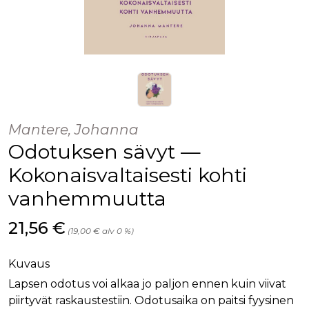
Mantere, Johanna
Odotuksen sävyt —
Kokonaisvaltaisesti kohti
vanhemmuutta
Hinta nyt
21,56 €
(19,00 € alv 0 %)
Kuvaus
Lapsen odotus voi alkaa jo paljon ennen kuin viivat
piirtyvät raskaustestiin. Odotusaika on paitsi fyysinen