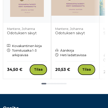
Mantere, Johanna
Mantere, Johanna
Ma
Odotuksen sävyt
Odotuksen sävyt
Su
Kovakantinen kirja
Toimitusaika 1-3
Äänikirja
arkipäivää
Heti ladattavissa
Hinta nyt
Hinta nyt
34,50 €
20,53 €
Tilaa
Tilaa
Hi
21
Tuoteluettelon loppu