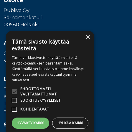
Osoite
Publiva Oy
Sörnäistenkatu 1
00580 Helsinki
×
Tämä sivusto käyttää
Asiakaspalvelu
evästeitä
Ota yhteyttä
Tämä verkkosivusto käyttää evästeitä
Vaihde: 010 345100
käyttökokemuksen parantamiseksi.
Käyttämällä verkkosivustoamme hyväksyt
kaikki evästeet evästekäytäntöjemme
Lisätietoa
mukaisesti.
EHDOTTOMASTI
Toimitusehdot
VÄLTTÄMÄTTÖMÄT
Käyttöohjeet
SUORITUSKYVYLLISET
Tietosuojaseloste
KOHDENTAVAT
Saavutettavuusseloste
HYVÄKSY KAIKKI
HYLKÄÄ KAIKKI
Seuraa meitä