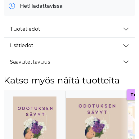
Heti ladattavissa
Tuotetiedot
Lisätiedot
Saavutettavuus
Katso myös näitä tuotteita
Tuoteluettelon alku
Tul