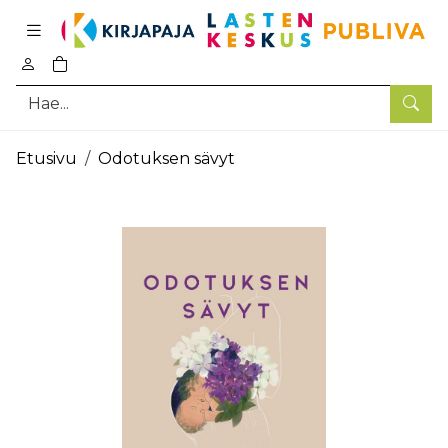
Pääsisältö
0
tuotetta ostoskorissa
Hae
Etusivu
Odotuksen sävyt