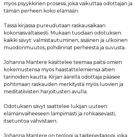
myös psyykkinen prosessi, joka vaikuttaa odottajan ja
tämän perheen koko elämään.
Tässä kirjassa pureudutaan raskausaikaan
kokonaisvaltaisesti. Mukaan tuodaan odotuksen
kaikki sävyt: valmistautuminen, sisäinen ja ulkoinen
muodonmuutos, pohdinnat perheestä ja suvusta.
Johanna Mantere käsittelee teemaa paitsi omien
kokemustensa myös haastattelemiensa äitien
tarinoiden kautta. Kirjan äärellä odottaja pääsee
pohtimaan raskauden merkitystä myös luovien ja
meditatiivisten harjoitusten avulla.
Odotuksen sävyt saattelee lukijan uuteen
elämänvaiheeseen lämpimästi ja rohkaisevasti,
itsetuntoa vahvistaen.
Johanna Mantere on teologi ja taidepedagogi, joka