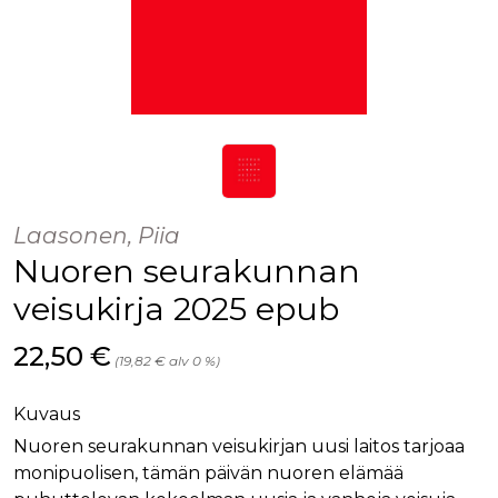
Laasonen, Piia
Nuoren seurakunnan
veisukirja 2025 epub
Hinta nyt
22,50 €
(19,82 € alv 0 %)
Kuvaus
Nuoren seurakunnan veisukirjan uusi laitos tarjoaa
monipuolisen, tämän päivän nuoren elämää