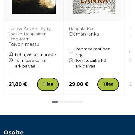
Laakso, Severi; Löytty,
Haapala, Kari
Jän
Elämän lanka
La
Jaakko; Haapiainen,
Timo-Matti
Toivon messu
Pehmeäkantinen
Lehti, vihko, moniste
kirja
Toimitusaika 1-3
Toimitusaika 1-3
arkipäivää
arkipäivää
Hinta nyt
Hinta nyt
Hi
21,80 €
29,00 €
20
Tilaa
Tilaa
Tuoteluettelon loppu
Osoite