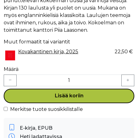
puhuttelevan kokoelman uusia ja vanhoja veisuja.
Kirjan 130 laulusta yli puolet on uusia. Mukana on
myös englanninkielisiä klassikoita. Laulujen teemoja
ovat ihminen, rukous, aika ja toivo. Kokoelman on
toimittanut kanttori Piia Laasonen.
Muut formaatit tai variantit
Kovakantinen kirja, 2025
22,50 €
Määrä
Lisää koriin
Merkitse tuote suosikkilistalle
E-kirja, EPUB
Heti ladattavissa