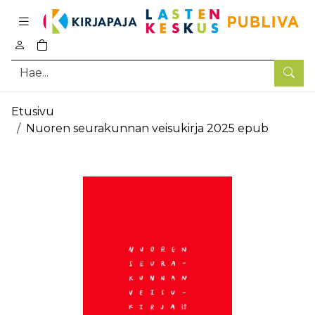
Pääsisältö
0
tuotetta ostoskorissa
Hae
Etusivu
Nuoren seurakunnan veisukirja 2025 epub