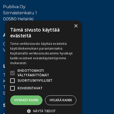
Publiva Oy
Sörnäistenkatu 1
00580 Helsinki
×
Tämä sivusto käyttää
Asiakaspalvelu
evästeitä
Ota yhteyttä
Tämä verkkosivusto käyttää evästeitä
käyttökokemuksen parantamiseksi.
Vaihde: 010 345100
Käyttämällä verkkosivustoamme hyväksyt
kaikki evästeet evästekäytäntöjemme
mukaisesti.
Lisätietoa
EHDOTTOMASTI
Toimitusehdot
VÄLTTÄMÄTTÖMÄT
SUORITUSKYVYLLISET
Käyttöohjeet
Tietosuojaseloste
KOHDENTAVAT
Saavutettavuusseloste
HYVÄKSY KAIKKI
HYLKÄÄ KAIKKI
Seuraa meitä
NÄYTÄ TIEDOT