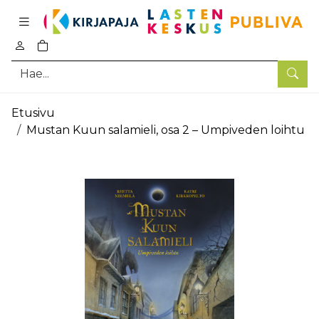
Pääsisältö
0
tuotetta ostoskorissa
Hae
Etusivu
Mustan Kuun salamieli, osa 2 – Umpiveden loihtu