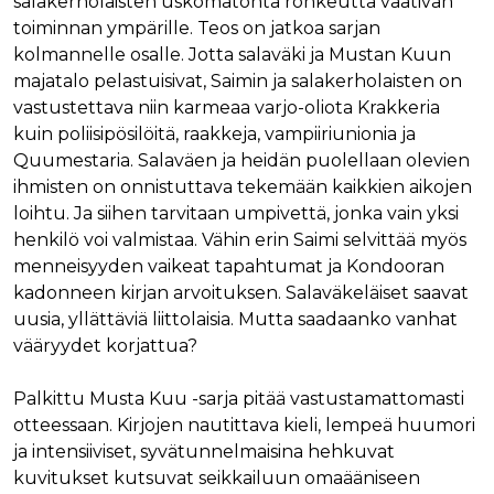
salakerholaisten uskomatonta rohkeutta vaativan
toiminnan ympärille. Teos on jatkoa sarjan
kolmannelle osalle. Jotta salaväki ja Mustan Kuun
majatalo pelastuisivat, Saimin ja salakerholaisten on
vastustettava niin karmeaa varjo-oliota Krakkeria
kuin poliisipösilöitä, raakkeja, vampiiriunionia ja
Quumestaria. Salaväen ja heidän puolellaan olevien
ihmisten on onnistuttava tekemään kaikkien aikojen
loihtu. Ja siihen tarvitaan umpivettä, jonka vain yksi
henkilö voi valmistaa. Vähin erin Saimi selvittää myös
menneisyyden vaikeat tapahtumat ja Kondooran
kadonneen kirjan arvoituksen. Salaväkeläiset saavat
uusia, yllättäviä liittolaisia. Mutta saadaanko vanhat
vääryydet korjattua?
Palkittu Musta Kuu -sarja pitää vastustamattomasti
otteessaan. Kirjojen nautittava kieli, lempeä huumori
ja intensiiviset, syvätunnelmaisina hehkuvat
kuvitukset kutsuvat seikkailuun omaääniseen