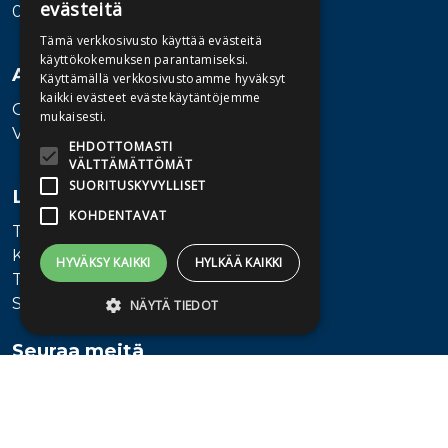
evästeitä
00580 Helsinki
Tämä verkkosivusto käyttää evästeitä
käyttökokemuksen parantamiseksi.
Asiakaspalvelu
Käyttämällä verkkosivustoamme hyväksyt
kaikki evästeet evästekäytäntöjemme
Ota yhteyttä
mukaisesti.
Vaihde: 010 345100
EHDOTTOMASTI
VÄLTTÄMÄTTÖMÄT
SUORITUSKYVYLLISET
Lisätietoa
KOHDENTAVAT
Toimitusehdot
Käyttöohjeet
HYVÄKSY KAIKKI
HYLKÄÄ KAIKKI
Tietosuojaseloste
Saavutettavuusseloste
NÄYTÄ TIEDOT
Seuraa meitä
Ehdottomasti välttämättömät
Suorituskyvylliset
Kohdentavat
Ehdottomasti välttämättömät evästeet