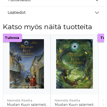
Lisätiedot
Katso myös näitä tuotteita
Tuoteluettelon alku
Tulossa
Tul
Niemelä, Reetta
Niemelä, Reetta
No
Mustan Kuun salamieli,
Mustan Kuun salamieli
Yk