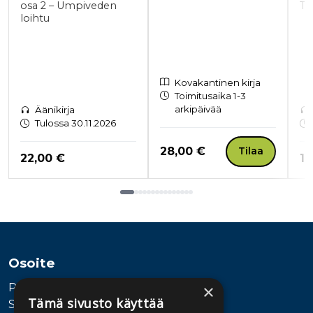
osa 2 – Umpiveden
Ta
loihtu
Kovakantinen kirja
Toimitusaika 1-3
arkipäivää
Äänikirja
Tulossa 30.11.2026
Hinta nyt
28,00 €
Tilaa
Hinta nyt
Hi
22,00 €
16
Tuoteluettelon loppu
Osoite
Publiva Oy
×
Tämä sivusto käyttää
Sörnäistenkatu 1