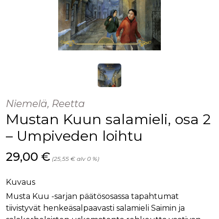
Niemelä, Reetta
Mustan Kuun salamieli, osa 2
– Umpiveden loihtu
Hinta nyt
29,00 €
(25,55 € alv 0 %)
Kuvaus
Musta Kuu -sarjan päätösosassa tapahtumat
tiivistyvät henkeäsalpaavasti salamieli Saimin ja