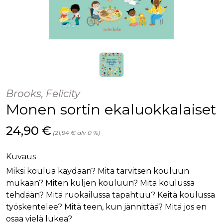
Brooks, Felicity
Monen sortin ekaluokkalaiset
Hinta nyt
24,90 €
(21,94 € alv 0 %)
Kuvaus
Miksi koulua käydään? Mitä tarvitsen kouluun
mukaan? Miten kuljen kouluun? Mitä koulussa
tehdään? Mitä ruokailussa tapahtuu? Keitä koulussa
työskentelee? Mitä teen, kun jännittää? Mitä jos en
osaa vielä lukea?