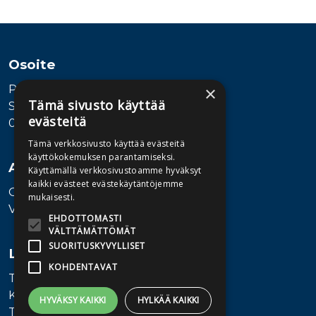
Tuoteluettelon loppu
Osoite
Publiva Oy
×
Tämä sivusto käyttää
Sörnäistenkatu 1
evästeitä
00580 Helsinki
Tämä verkkosivusto käyttää evästeitä
käyttökokemuksen parantamiseksi.
Asiakaspalvelu
Käyttämällä verkkosivustoamme hyväksyt
kaikki evästeet evästekäytäntöjemme
Ota yhteyttä
mukaisesti.
Vaihde: 010 345100
EHDOTTOMASTI
VÄLTTÄMÄTTÖMÄT
SUORITUSKYVYLLISET
Lisätietoa
KOHDENTAVAT
Toimitusehdot
Käyttöohjeet
HYVÄKSY KAIKKI
HYLKÄÄ KAIKKI
Tietosuojaseloste