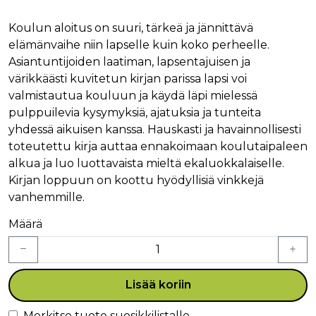
Koulun aloitus on suuri, tärkeä ja jännittävä
elämänvaihe niin lapselle kuin koko perheelle.
Asiantuntijoiden laatiman, lapsentajuisen ja
värikkäästi kuvitetun kirjan parissa lapsi voi
valmistautua kouluun ja käydä läpi mielessä
pulppuilevia kysymyksiä, ajatuksia ja tunteita
yhdessä aikuisen kanssa. Hauskasti ja havainnollisesti
toteutettu kirja auttaa ennakoimaan koulutaipaleen
alkua ja luo luottavaista mieltä ekaluokkalaiselle.
Kirjan loppuun on koottu hyödyllisiä vinkkejä
vanhemmille.
Määrä
Lisää koriin
Merkitse tuote suosikkilistalle