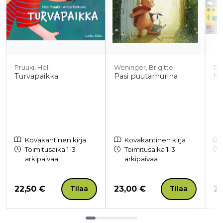
Pruuki, Heli
Weninger, Brigitte
Dy
Turvapaikka
Pasi puutarhurina
Mu
Kovakantinen kirja
Kovakantinen kirja
Toimitusaika 1-3
Toimitusaika 1-3
arkipäivää
arkipäivää
Hinta nyt
Hinta nyt
Hi
22,50 €
23,00 €
21
Tilaa
Tilaa