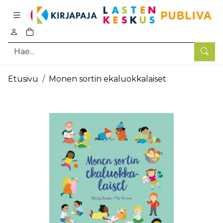
Pääsisältö
0
tuotetta ostoskorissa
Hae
Etusivu
Monen sortin ekaluokkalaiset