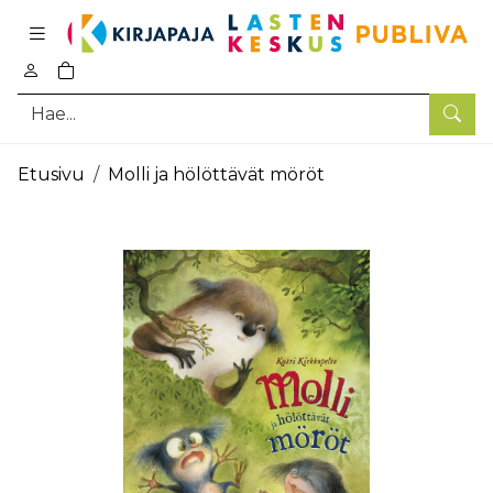
Pääsisältö
0
tuotetta ostoskorissa
Hae
Etusivu
Molli ja hölöttävät möröt