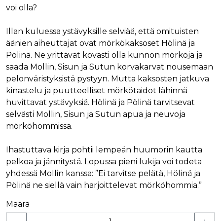
voi olla?
Illan kuluessa ystävyksille selviää, että omituisten
äänien aiheuttajat ovat mörkökaksoset Hölinä ja
Pölinä. Ne yrittävät kovasti olla kunnon mörköjä ja
saada Mollin, Sisun ja Sutun korvakarvat nousemaan
pelonväristyksistä pystyyn. Mutta kaksosten jatkuva
kinastelu ja puutteelliset mörkötaidot lähinnä
huvittavat ystävyksiä. Hölinä ja Pölinä tarvitsevat
selvästi Mollin, Sisun ja Sutun apua ja neuvoja
mörköhommissa.
Ihastuttava kirja pohtii lempeän huumorin kautta
pelkoa ja jännitystä. Lopussa pieni lukija voi todeta
yhdessä Mollin kanssa: ”Ei tarvitse pelätä, Hölinä ja
Pölinä ne siellä vain harjoittelevat mörköhommia.”
Määrä