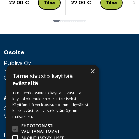
Hinta nyt
Hinta nyt
Hi
22,00 €
27,00 €
23
Tilaa
Tilaa
Tuoteluettelon loppu
Osoite
Publiva Oy
×
Sörnäistenkatu 1
Tämä sivusto käyttää
00580 Helsinki
evästeitä
Tämä verkkosivusto käyttää evästeitä
Asiakaspalvelu
käyttökokemuksen parantamiseksi.
Käyttämällä verkkosivustoamme hyväksyt
Ota yhteyttä
kaikki evästeet evästekäytäntöjemme
Vaihde: 010 345100
mukaisesti.
EHDOTTOMASTI
VÄLTTÄMÄTTÖMÄT
Lisätietoa
SUORITUSKYVYLLISET