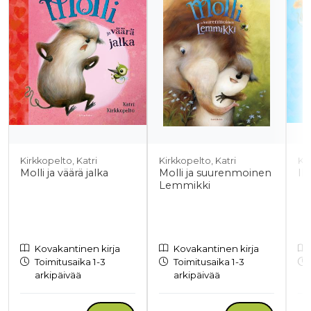
Kirkkopelto, Katri
Kirkkopelto, Katri
Kir
Molli ja väärä jalka
Molli ja suurenmoinen
Ih
Lemmikki
Kovakantinen kirja
Kovakantinen kirja
Toimitusaika 1-3
Toimitusaika 1-3
arkipäivää
arkipäivää