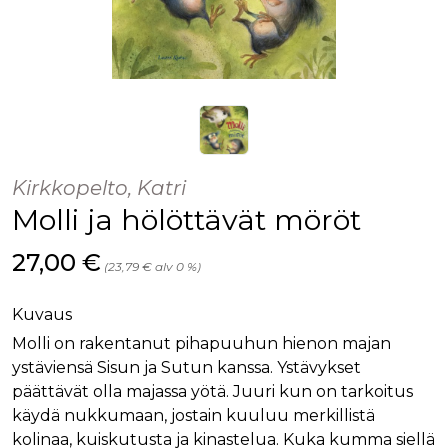
Kirkkopelto, Katri
Molli ja hölöttävät möröt
Hinta nyt
27,00 €
(23,79 € alv 0 %)
Kuvaus
Molli on rakentanut pihapuuhun hienon majan
ystäviensä Sisun ja Sutun kanssa. Ystävykset
päättävät olla majassa yötä. Juuri kun on tarkoitus
käydä nukkumaan, jostain kuuluu merkillistä
kolinaa, kuiskutusta ja kinastelua. Kuka kumma siellä