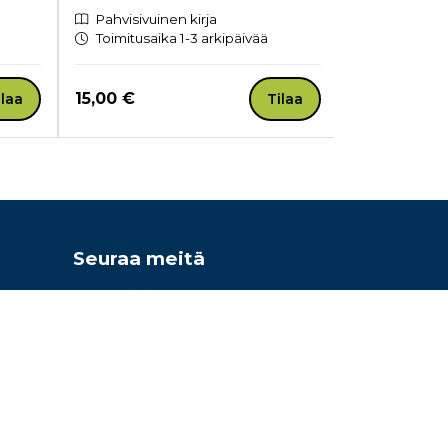
Ennakkotil
Pahvisivuinen kirja
ilmestyy 30
Toimitusaika 1-3 arkipäivää
sen jälkee
Hinta nyt
Hinta nyt
15,00 €
22,50 €
ilaa
Tilaa
Seuraa meitä