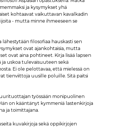
filosofi Aspasian opastuksella. Matka
uimemmaksi ja kysymykset yhä
iset kohtaavat vaikuttavan kavalkadin
elijoita - mutta minne ihmeeseen se
 lähestytään filosofiaa hauskasti sen
n kysymykset ovat ajankohtaisia, mutta
et ovat aina pohtineet. Kirja lisää lapsen
ä ja uskoa tulevaisuuteen sekä
ta. Ei ole pelottavaa, että mielessä on
 tienviittoja uusille poluille. Sitä paitsi
uurituottajan työssään monipuolinen
 Hän on kääntänyt kymmeniä lastenkirjoja
na ja toimittajana.
seita kuvakirjoja sekä oppikirjojen