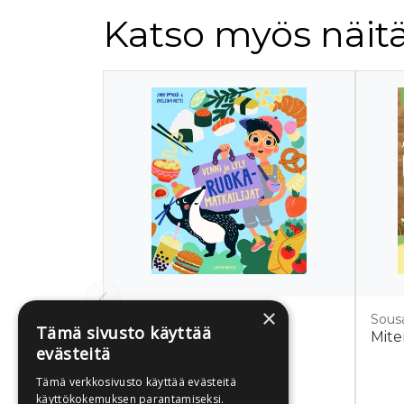
Katso myös näitä
Tuoteluettelon alku
×
Pyykkö, Anni
Sous
Tämä sivusto käyttää
Venni ja Lyly -
Mite
evästeitä
Ruokamatkailijat
Tämä verkkosivusto käyttää evästeitä
käyttökokemuksen parantamiseksi.