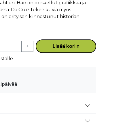
htien. Hän on opiskellut grafiikkaa ja
kassa. Da Cruz tekee kuvia myös
ja on erityisen kiinnostunut historian
Lisää koriin
stalle
kipäivää