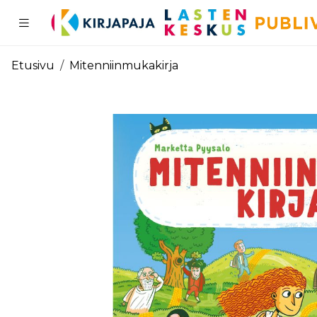
Pääsisältö
Etusivu
Mitenniinmukakirja