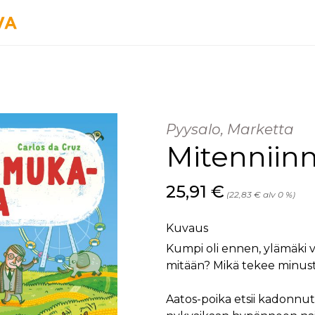
Pyysalo, Marketta
Mitenniin
Hinta nyt
25,91 €
(22,83 € alv 0 %)
Kuvaus
Kumpi oli ennen, ylämäki v
mitään? Mikä tekee minusta
Aatos-poika etsii kadonnutt