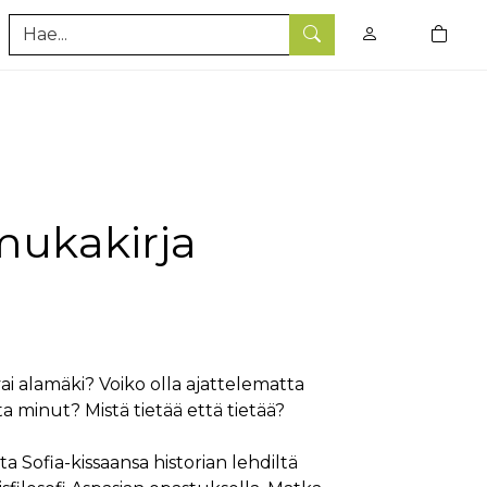
0
tuotet
Hae
mukakirja
ai alamäki? Voiko olla ajattelematta
 minut? Mistä tietää että tietää?
a Sofia-kissaansa historian lehdiltä