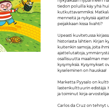
nykyaikaan hypänneen nais
tiedon poluilla käy yhä h
kutkuttavammiksi. Matkala
menneitä ja nykyisiä ajatt
peijakkaan kissa livahti?
Upeasti kuvitetussa kirjassa
historiasta lähtien. Kirja
kuitenkin samoja, joita ihmis
ajattelutaitoja, ymmärryst
osallisuutta maailman menos
kysymyksiä. Kysymykset ovat
kyseleminen on hauskaa!
Marketta Pyysalo on kultt
lastenkulttuurin edistäjä.
ja toiminut kirja-arvostelija
Carlos da Cruz on tehnyt u