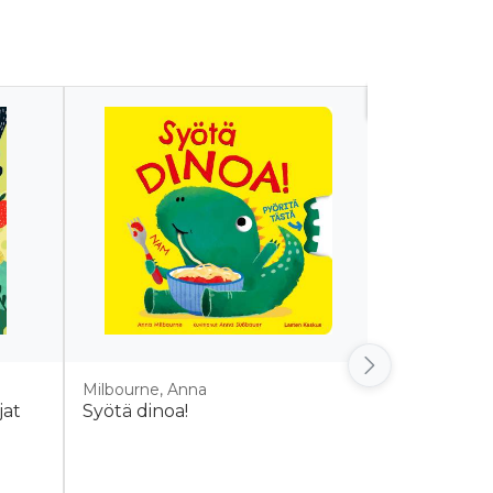
Tulossa
Milbourne, Anna
Weber, Judit
jat
Syötä dinoa!
Kupsistups
Kovakantin