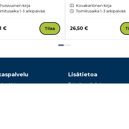
hvisivuinen kirja
Kovakantinen kirja
imitusaika 1-3 arkipäivää
Toimitusaika 1-3 arkipäivää
a nyt
Hinta nyt
1 €
26,50 €
Tilaa
T
kaspalvelu
Lisätietoa
hteyttä
Toimitusehdot
e: 010 345100
Käyttöohjeet
Tietosuojaseloste
Saavutettavuusseloste