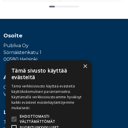
Tuoteluettelon loppu
Osoite
Publiva Oy
Sörnäistenkatu 1
00580 Helsinki
×
Tämä sivusto käyttää
evästeitä
Asiakaspalvelu
Tämä verkkosivusto käyttää evästeitä
Ota yhteyttä
käyttökokemuksen parantamiseksi.
Vaihde: 010 345100
Käyttämällä verkkosivustoamme hyväksyt
kaikki evästeet evästekäytäntöjemme
mukaisesti.
Lisätietoa
EHDOTTOMASTI
VÄLTTÄMÄTTÖMÄT
Toimitusehdot
SUORITUSKYVYLLISET