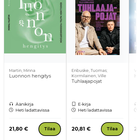
Martin, Minna
Enbuske, Tuomas;
Vo
Luonnon hengitys
Hu
Kormilainen, Ville
Tuhlaajapojat
Äänikirja
E-kirja
Heti ladattavissa
Heti ladattavissa
Hinta nyt
Hinta nyt
Hi
21,80 €
20,81 €
20
Tilaa
Tilaa