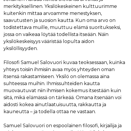
merkityksellinen. Yksilökeskeinen kulttuurimme
kuitenkin mittaa arvoamme menestyksen,
saavutusten ja suosion kautta. Kun oma arvo on
todistettava muille, muuttuu elämä suoritukseksi,
jossa on vaikeaa löytää todellista itseään. Näin
yksilökeskeisyys vääristää lopulta aidon
yksilöllisyyden.
Filosofi Samuel Salovuori kuvaa teoksessaan, kuinka
yhteys toisiin ihmisiin avaa myös yhteyden oman
itsensä rakastamiseen. Yksilö on olemassa aina
suhteessa muihin. Ihmissuhteiden kautta
muovautuvat niin ihmisen kokemus itsestään kuin
siitä, mikä elämässä on tärkeää. Omana itsenään voi
aidosti kokea ainutlaatuisuutta, rakkautta ja
kauneutta – ja todella ottaa ne vastaan.
Samuel Salovuori on espoolainen filosofi, kirjailija ja