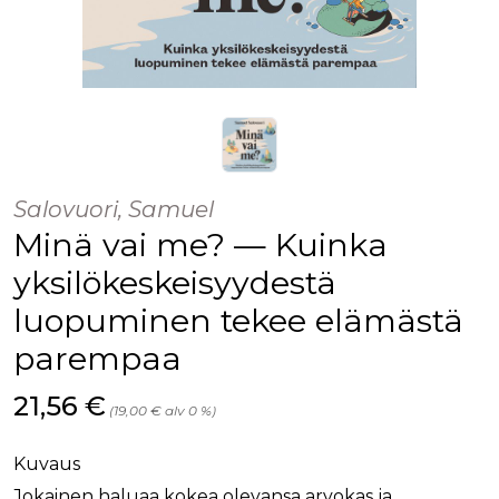
Salovuori, Samuel
Minä vai me? — Kuinka
yksilökeskeisyydestä
luopuminen tekee elämästä
parempaa
Hinta nyt
21,56 €
(19,00 € alv 0 %)
Kuvaus
Jokainen haluaa kokea olevansa arvokas ja