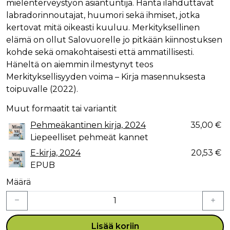
mielenterveystyön asiantuntija. Häntä ilahduttavat
labradorinnoutajat, huumori sekä ihmiset, jotka
kertovat mitä oikeasti kuuluu. Merkityksellinen
elämä on ollut Salovuorelle jo pitkään kiinnostuksen
kohde sekä omakohtaisesti että ammatillisesti.
Häneltä on aiemmin ilmestynyt teos
Merkityksellisyyden voima – Kirja masennuksesta
toipuvalle (2022).
Muut formaatit tai variantit
Pehmeäkantinen kirja, 2024
35,00 €
Liepeelliset pehmeät kannet
E-kirja, 2024
20,53 €
EPUB
Määrä
Lisää koriin