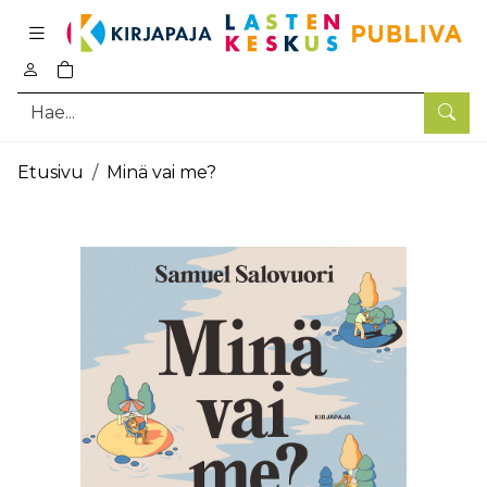
Pääsisältö
0
tuotetta ostoskorissa
Hae
Etusivu
Minä vai me?