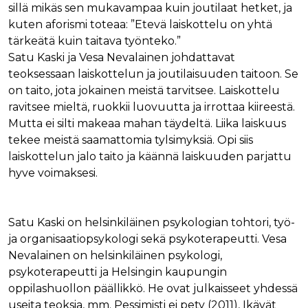
sillä mikäs sen mukavampaa kuin joutilaat hetket, ja
kuten aforismi toteaa: ”Etevä laiskottelu on yhtä
tärkeätä kuin taitava työnteko.”
Satu Kaski ja Vesa Nevalainen johdattavat
teoksessaan laiskottelun ja joutilaisuuden taitoon. Se
on taito, jota jokainen meistä tarvitsee. Laiskottelu
ravitsee mieltä, ruokkii luovuutta ja irrottaa kiireestä.
Mutta ei silti makeaa mahan täydeltä. Liika laiskuus
tekee meistä saamattomia tylsimyksiä. Opi siis
laiskottelun jalo taito ja käännä laiskuuden parjattu
hyve voimaksesi.
Satu Kaski on helsinkiläinen psykologian tohtori, työ-
ja organisaatiopsykologi sekä psykoterapeutti. Vesa
Nevalainen on helsinkiläinen psykologi,
psykoterapeutti ja Helsingin kaupungin
oppilashuollon päällikkö. He ovat julkaisseet yhdessä
useita teoksia, mm. Pessimisti ei pety (2011), Ikävät