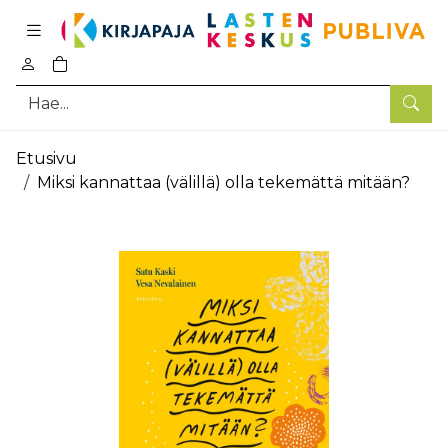
Pääsisältö
0
tuotetta ostoskorissa
Hae
Etusivu
Miksi kannattaa (välillä) olla tekemättä mitään?