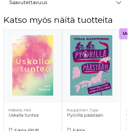
Saavutettavuus
Katso myös näitä tuotteita
Tuoteluettelon alku
Uut
Mäkelä, Heli
Kauppinen, Tuija
En
Uskalla tuntea
Pyörillä päästään
Kor
Tu
E-kirja, EPUB
E-kirja