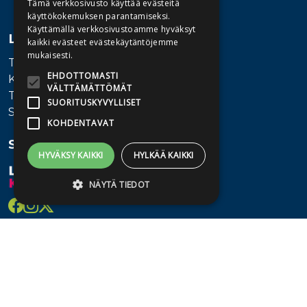
Tämä verkkosivusto käyttää evästeitä
käyttökokemuksen parantamiseksi.
Käyttämällä verkkosivustoamme hyväksyt
Lisätietoa
kaikki evästeet evästekäytäntöjemme
mukaisesti.
Toimitusehdot
EHDOTTOMASTI
Käyttöohjeet
VÄLTTÄMÄTTÖMÄT
Tietosuojaseloste
SUORITUSKYVYLLISET
Saavutettavuusseloste
KOHDENTAVAT
Seuraa meitä
HYVÄKSY KAIKKI
HYLKÄÄ KAIKKI
NÄYTÄ TIEDOT
Ehdottomasti välttämättömät
Suorituskyvylliset
Kohdentavat
Ehdottomasti välttämättömät evästeet
mahdollistavat verkkosivuston
perustoiminnot, kuten käyttäjän