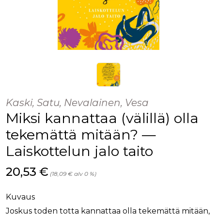
Kaski, Satu, Nevalainen, Vesa
Miksi kannattaa (välillä) olla
tekemättä mitään? —
Laiskottelun jalo taito
Hinta nyt
20,53 €
(18,09 € alv 0 %)
Kuvaus
Joskus toden totta kannattaa olla tekemättä mitään,