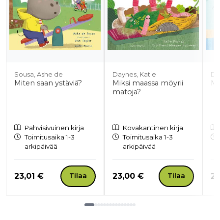
Sousa, Ashe de
Daynes, Katie
Da
Miten saan ystäviä?
Miksi maassa möyrii
Mi
matoja?
Pahvisivuinen kirja
Kovakantinen kirja
Toimitusaika 1-3
Toimitusaika 1-3
arkipäivää
arkipäivää
Hinta nyt
Hinta nyt
Hi
23,01 €
23,00 €
22
Tilaa
Tilaa
Tuoteluettelon loppu