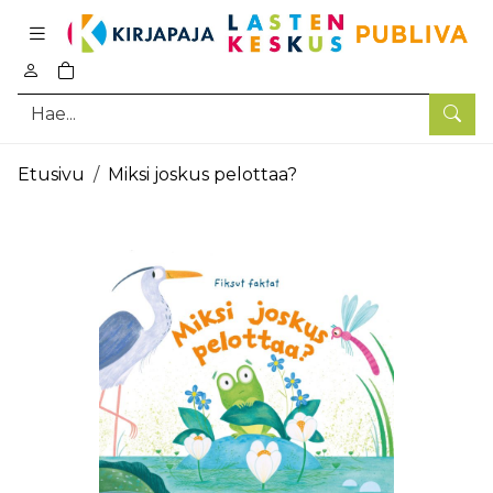
Pääsisältö
0
tuotetta ostoskorissa
Hae
Etusivu
Miksi joskus pelottaa?