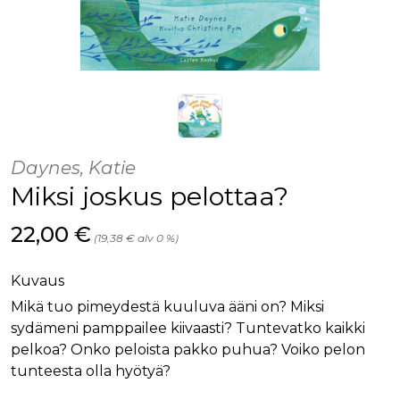
Daynes, Katie
Miksi joskus pelottaa?
Hinta nyt
22,00 €
(19,38 € alv 0 %)
Kuvaus
Mikä tuo pimeydestä kuuluva ääni on? Miksi
sydämeni pamppailee kiivaasti? Tuntevatko kaikki
pelkoa? Onko peloista pakko puhua? Voiko pelon
tunteesta olla hyötyä?