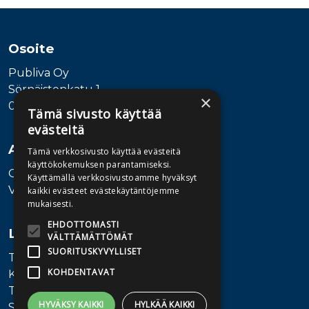
Osoite
Publiva Oy
Sörnäistenkatu 1
×
00580 Helsinki
Tämä sivusto käyttää
evästeitä
Asiakaspalvelu
Tämä verkkosivusto käyttää evästeitä
käyttökokemuksen parantamiseksi.
Ota yhteyttä
Käyttämällä verkkosivustoamme hyväksyt
Vaihde: 010 345100
kaikki evästeet evästekäytäntöjemme
mukaisesti.
EHDOTTOMASTI
Lisätietoa
VÄLTTÄMÄTTÖMÄT
SUORITUSKYVYLLISET
Toimitusehdot
KOHDENTAVAT
Käyttöohjeet
Tietosuojaseloste
HYVÄKSY KAIKKI
HYLKÄÄ KAIKKI
Saavutettavuusseloste