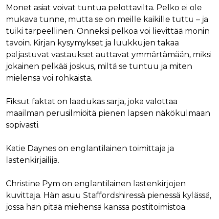
Monet asiat voivat tuntua pelottavilta. Pelko ei ole
mukava tunne, mutta se on meille kaikille tuttu – ja
tuiki tarpeellinen. Onneksi pelkoa voi lievittää monin
tavoin. Kirjan kysymykset ja luukkujen takaa
paljastuvat vastaukset auttavat ymmärtämään, miksi
jokainen pelkää joskus, miltä se tuntuu ja miten
mielensä voi rohkaista.
Fiksut faktat on laadukas sarja, joka valottaa
maailman perusilmiöitä pienen lapsen näkökulmaan
sopivasti.
Katie Daynes on englantilainen toimittaja ja
lastenkirjailija.
Christine Pym on englantilainen lastenkirjojen
kuvittaja. Hän asuu Staffordshiressä pienessä kylässä,
jossa hän pitää miehensä kanssa postitoimistoa.