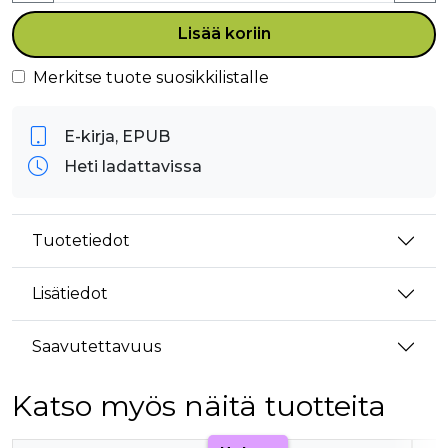
Lisää koriin
Merkitse tuote suosikkilistalle
E-kirja, EPUB
Heti ladattavissa
Tuotetiedot
Lisätiedot
Saavutettavuus
Katso myös näitä tuotteita
Tuoteluettelon alku