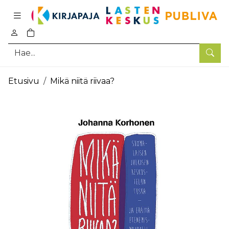
Pääsisältö
0
tuotetta ostoskorissa
Hae
Etusivu
Mikä niitä riivaa?