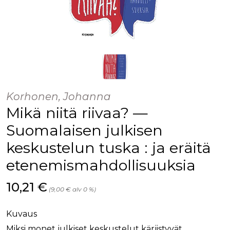
Korhonen, Johanna
Mikä niitä riivaa? —
Suomalaisen julkisen
keskustelun tuska : ja eräitä
etenemismahdollisuuksia
Hinta nyt
10,21 €
(9,00 € alv 0 %)
Kuvaus
Miksi monet julkiset keskustelut kärjistyvät