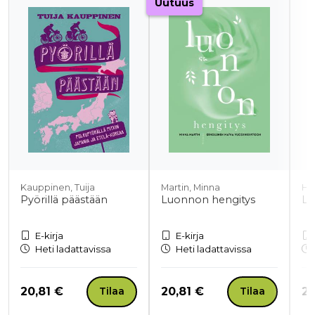
Uutuus
Kauppinen, Tuija
Martin, Minna
Ha
Pyörillä päästään
Luonnon hengitys
Lu
E-kirja
E-kirja
Heti ladattavissa
Heti ladattavissa
Hinta nyt
Hinta nyt
Hi
20,81 €
20,81 €
20
Tilaa
Tilaa