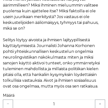
äärimmilleen? Miksi ihminen mieluummin valitsee
puolensa kuin ajattelee itse? Miksi faktoilla ei ole
usein juurikaan merkitystä? Jos vastaus ei ole
keskustelijoiden ääliömäisyys, tyhmyys tai pahuus,
mikä se on?
Selitys löytyy aivoista ja ihmisen lajityypillisestä
käyttäytymisestä. Journalisti Johanna Korhonen
pohtii yhteiskunnallisen keskustelun ongelmia
neurolingvistiikan näkökulmasta: miten ja miksi
sanojen käyttö aktivoi tunteet, onko ymmärretyksi
tuleminen mahdollista ja millaista politiikan kielen
pitäisi olla, että hankaliin kysymyksiin löydettäisiin
tolkullisia vastauksia. Aivot ja ihmisen sosiaalisuus
ovat osa ongelmaa, mutta myös osa sen ratkaisua.
Määrä