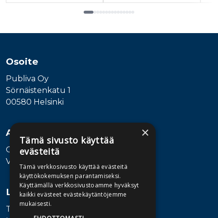
Tuoteluettelon loppu
Osoite
Publiva Oy
Sörnäistenkatu 1
00580 Helsinki
×
Asiakaspalvelu
Tämä sivusto käyttää
Ota yhteyttä
evästeitä
Vaihde: 010 345100
Tämä verkkosivusto käyttää evästeitä
käyttökokemuksen parantamiseksi.
Käyttämällä verkkosivustoamme hyväksyt
Lisätietoa
kaikki evästeet evästekäytäntöjemme
mukaisesti.
Toimitusehdot