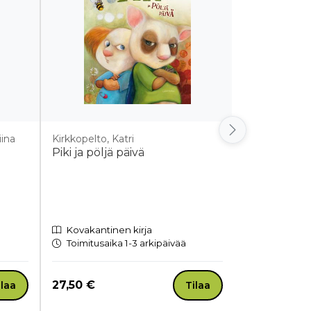
iina
Kirkkopelto, Katri
Piki och d
Piki ja pöljä päivä
Kovakantinen kirja
Kovakantin
Toimitusaika 1-3 arkipäivää
Toimitusaik
Hinta nyt
Hinta nyt
27,50 €
28,00 €
ilaa
Tilaa