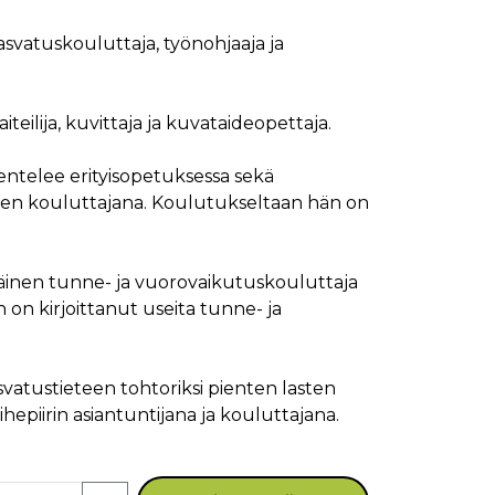
asvatuskouluttaja, työnohjaaja ja
teilija, kuvittaja ja kuvataideopettaja.
entelee erityisopetuksessa sekä
öjen kouluttajana. Koulutukseltaan hän on
läinen tunne- ja vuorovaikutuskouluttaja
 on kirjoittanut useita tunne- ja
svatustieteen tohtoriksi pienten lasten
ihepiirin asiantuntijana ja kouluttajana.