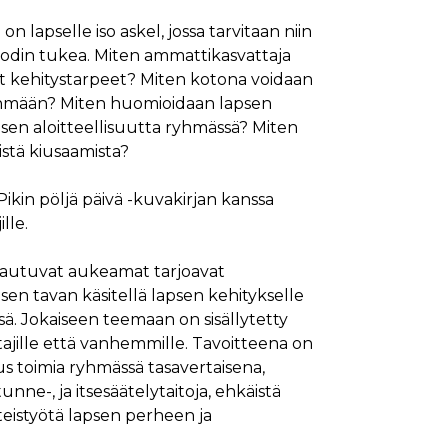
n lapselle iso askel, jossa tarvitaan niin
odin tukea. Miten ammattikasvattaja
set kehitystarpeet? Miten kotona voidaan
ryhmään? Miten huomioidaan lapsen
apsen aloitteellisuutta ryhmässä? Miten
stä kiusaamista?
kin pöljä päivä -kuvakirjan kanssa
lle.
autuvat aukeamat tarjoavat
sen tavan käsitellä lapsen kehitykselle
sä. Jokaiseen teemaan on sisällytetty
ajille että vanhemmille. Tavoitteena on
s toimia ryhmässä tasavertaisena,
unne-, ja itsesäätelytaitoja, ehkäistä
eistyötä lapsen perheen ja