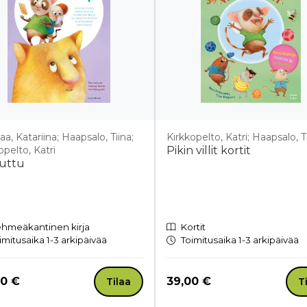
a, Katariina; Haapsalo, Tiina;
Kirkkopelto, Katri; Haapsalo, T
opelto, Katri
Pikin villit kortit
 juttu
hmeäkantinen kirja
Kortit
imitusaika 1-3 arkipäivää
Toimitusaika 1-3 arkipäivää
a nyt
Hinta nyt
00 €
39,00 €
Tilaa
T