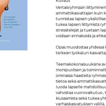
Kuvaus
Vertaisryhmään liittyminen o
ammattikasvattajan kuin k
tunnistaa lapsen yksilölli
tukea lapsen liittymistä 
stressitekijät ja tuetaan l
voidaan ennakoida ja ehkäi
Opas muodostaa yhdessä Pi
tärkeän työkalun kasvattaji
Teemakokonaisuuksina av
monipuolisen ja toiminnalli
ominaisia haasteita ryhmäs
tietoa sekä ammattikasvatt
luoda lapselle mahdollisuu
vahvistaa vuorovaikutus-, t
kiusaamista sekä tukea yht
varhaiskasvatuksen välillä.