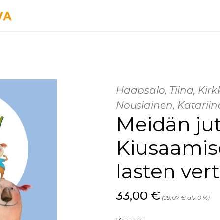
Haapsalo, Tiina, Kirkk
Nousiainen, Katariin
Meidän jut
Kiusaamis
lasten ver
Hinta nyt
33,00 €
(29,07 € alv 0 %)