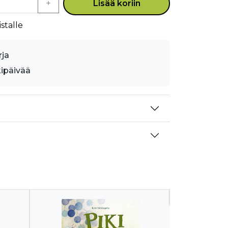
Lisää koriin
stalle
rja
kipäivää
Uutuus