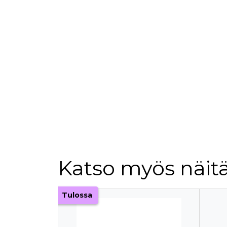
Katso myös näitä
Tuoteluettelon alku
Tulossa