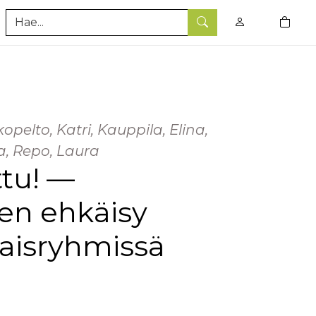
0
tuotet
Hae
opelto, Katri, Kauppila, Elina,
a, Repo, Laura
tu! —
en ehkäisy
taisryhmissä