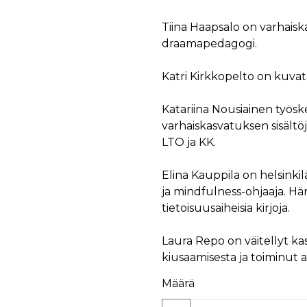
Tiina Haapsalo on varhaisk
draamapedagogi.
Katri Kirkkopelto on kuvatai
Katariina Nousiainen työsk
varhaiskasvatuksen sisält
LTO ja KK.
Elina Kauppila on helsinki
ja mindfulness-ohjaaja. Hän
tietoisuusaiheisia kirjoja.
Laura Repo on väitellyt ka
kiusaamisesta ja toiminut a
Määrä