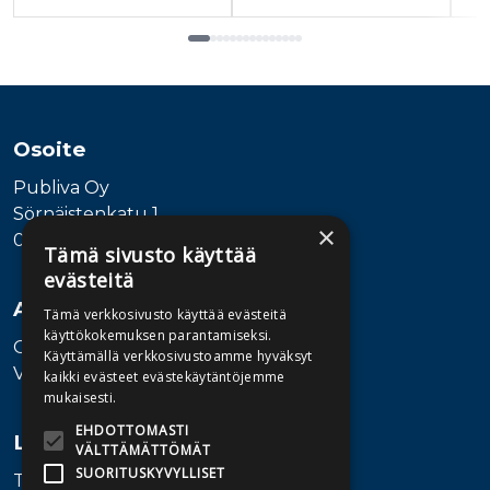
Tuoteluettelon loppu
Osoite
Publiva Oy
Sörnäistenkatu 1
×
00580 Helsinki
Tämä sivusto käyttää
evästeitä
Asiakaspalvelu
Tämä verkkosivusto käyttää evästeitä
käyttökokemuksen parantamiseksi.
Ota yhteyttä
Käyttämällä verkkosivustoamme hyväksyt
Vaihde: 010 345100
kaikki evästeet evästekäytäntöjemme
mukaisesti.
EHDOTTOMASTI
Lisätietoa
VÄLTTÄMÄTTÖMÄT
SUORITUSKYVYLLISET
Toimitusehdot