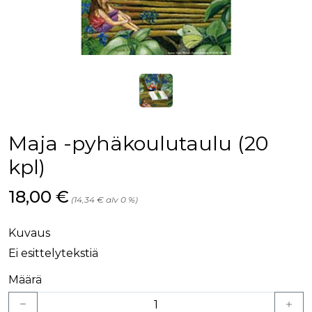
Maja -pyhäkoulutaulu (20
kpl)
Hinta nyt
18,00 €
(14,34 € alv 0 %)
Kuvaus
Ei esittelytekstiä
Määrä