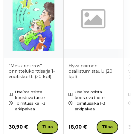
”Mestaripiirros” -
Hyvä paimen -
On
onnittelukorttisarja 1-
osallistumistaulu (20
vu
vuotiskortti (20 kpl)
kpl)
(2
Useista osista
Useista osista
koostuva tuote
koostuva tuote
Toimitusaika 1-3
Toimitusaika 1-3
arkipäivää
arkipäivää
Hinta nyt
Hinta nyt
Hi
30,90 €
18,00 €
30
Tilaa
Tilaa