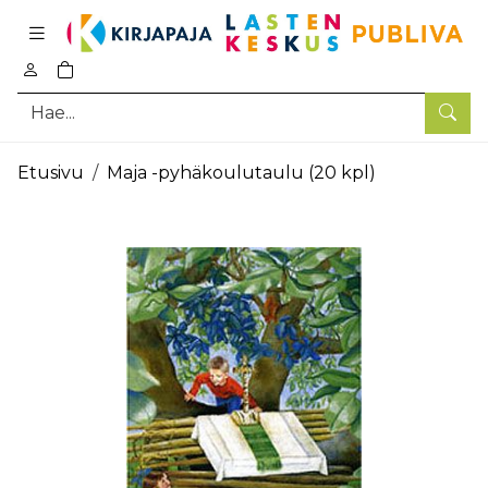
Pääsisältö
0
tuotetta ostoskorissa
Hae
Etusivu
Maja -pyhäkoulutaulu (20 kpl)