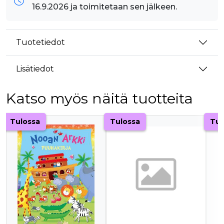
16.9.2026 ja toimitetaan sen jälkeen.
Tuotetiedot
Lisätiedot
Katso myös näitä tuotteita
Tuoteluettelon alku
Tulossa
Tulossa
Tul