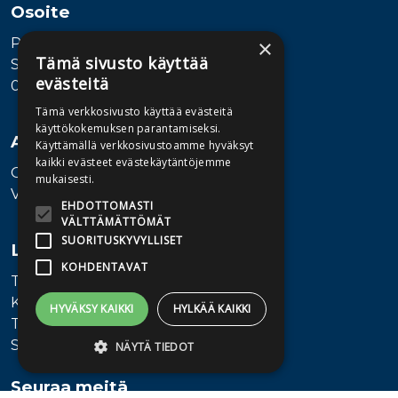
Osoite
Publiva Oy
×
Tämä sivusto käyttää
Sörnäistenkatu 1
evästeitä
00580 Helsinki
Tämä verkkosivusto käyttää evästeitä
käyttökokemuksen parantamiseksi.
Asiakaspalvelu
Käyttämällä verkkosivustoamme hyväksyt
kaikki evästeet evästekäytäntöjemme
Ota yhteyttä
mukaisesti.
Vaihde: 010 345100
EHDOTTOMASTI
VÄLTTÄMÄTTÖMÄT
SUORITUSKYVYLLISET
Lisätietoa
KOHDENTAVAT
Toimitusehdot
Käyttöohjeet
HYVÄKSY KAIKKI
HYLKÄÄ KAIKKI
Tietosuojaseloste
Saavutettavuusseloste
NÄYTÄ TIEDOT
Seuraa meitä