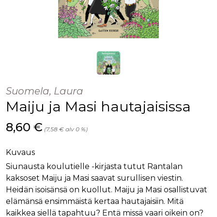
Suomela, Laura
Maiju ja Masi hautajaisissa
Hinta nyt
8,60 €
(7,58 € alv 0 %)
Kuvaus
Siunausta koulutielle -kirjasta tutut Rantalan
kaksoset Maiju ja Masi saavat surullisen viestin.
Heidän isoisänsä on kuollut. Maiju ja Masi osallistuvat
elämänsä ensimmäistä kertaa hautajaisiin. Mitä
kaikkea siellä tapahtuu? Entä missä vaari oikein on?