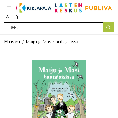
Pääsisältö
0
tuotetta ostoskorissa
Hae
Etusivu
Maiju ja Masi hautajaisissa