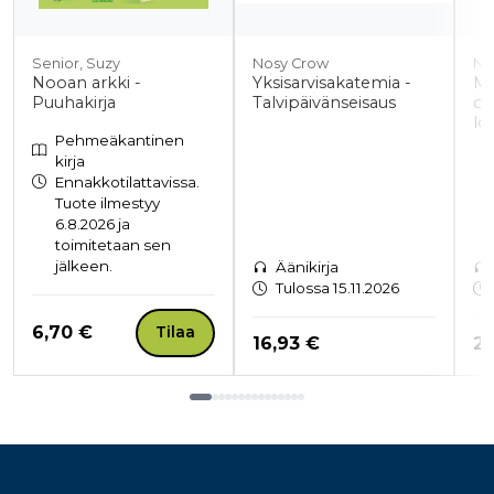
Senior, Suzy
Nosy Crow
Ni
Nooan arkki -
Yksisarvisakatemia -
Mu
Puuhakirja
Talvipäivänseisaus
os
lo
Pehmeäkantinen
kirja
Ennakkotilattavissa.
Tuote ilmestyy
6.8.2026 ja
toimitetaan sen
jälkeen.
Äänikirja
Tulossa 15.11.2026
Hinta nyt
6,70 €
Tilaa
Hinta nyt
Hi
16,93 €
22
Tuoteluettelon loppu