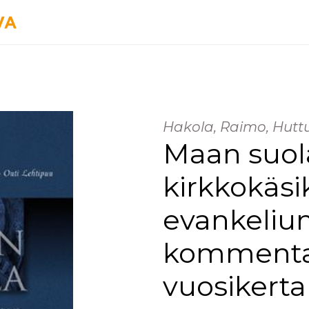
Hakola, Raimo, Huttu
Maan suol
kirkkokäsi
evankeliu
kommentaar
vuosikerta