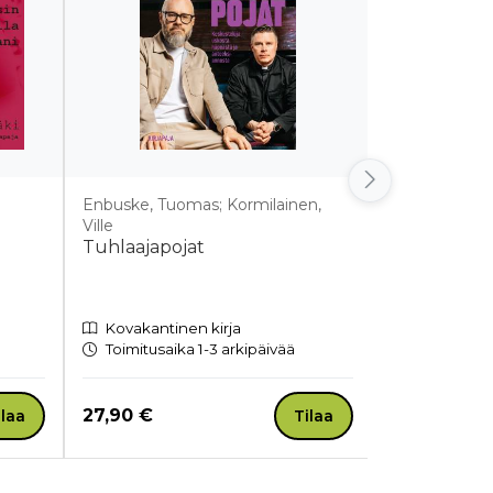
Enbuske, Tuomas; Kormilainen,
Lehtipuu, Out
Ville
Hakola, Raim
Tuhlaajapojat
Huttunen, Ni
Hyvä osa
Kovakantinen kirja
Kovakantin
Toimitusaika 1-3 arkipäivää
Toimitusaik
Hinta nyt
Hinta nyt
27,90 €
48,80 €
ilaa
Tilaa