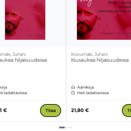
mäki, Juhani
Koivumäki, Juhani
auksia hiljaisuudessa
Kiusauksia hiljaisuudessa
kirja
Äänikirja
ti ladattavissa
Heti ladattavissa
a nyt
Hinta nyt
1 €
21,80 €
Tilaa
T