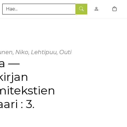
0
tuotet
Hae
nen, Niko, Lehtipuu, Outi
a —
kirjan
mitekstien
i : 3.