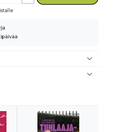
stalle
rja
kipäivää