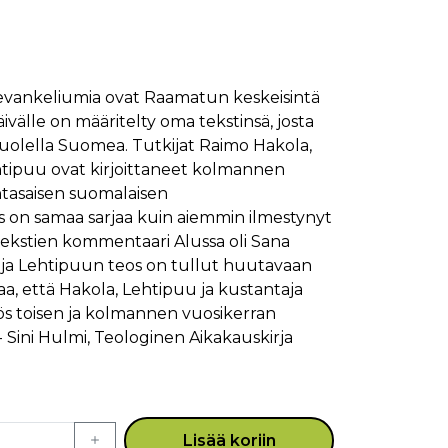
evankeliumia ovat Raamatun keskeisintä
äivälle on määritelty oma tekstinsä, josta
puolella Suomea. Tutkijat Raimo Hakola,
tipuu ovat kirjoittaneet kolmannen
ntasaisen suomalaisen
 on samaa sarjaa kuin aiemmin ilmestynyt
ekstien kommentaari Alussa oli Sana
an ja Lehtipuun teos on tullut huutavaan
aa, että Hakola, Lehtipuu ja kustantaja
s toisen ja kolmannen vuosikerran
- Sini Hulmi, Teologinen Aikakauskirja
Lisää koriin