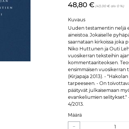
Hinta nyt
48,80 €
(43,00 € alv 0 %)
Kuvaus
Uuden testamentin neljä 
aineistoa. Jokaiselle pyhäp
saarnataan kirkoissa joka 
Niko Huttunen ja Outi Leh
vuosikerran teksteihin aja
kommentaariteoksen. Teos
ensimmäisen vuosikerran t
(Kirjapaja 2013). - "Hakol
tarpeeseen. - On toivottav
päätyvät julkaisemaan myö
evankeliumien selitykset." 
4/2013.
Määrä