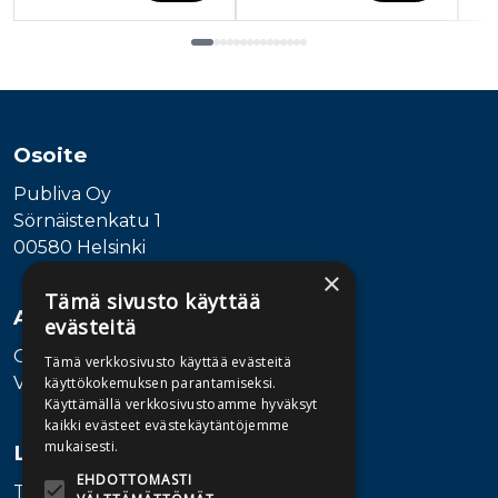
Tuoteluettelon loppu
Osoite
Publiva Oy
Sörnäistenkatu 1
00580 Helsinki
×
Tämä sivusto käyttää
Asiakaspalvelu
evästeitä
Ota yhteyttä
Tämä verkkosivusto käyttää evästeitä
Vaihde: 010 345100
käyttökokemuksen parantamiseksi.
Käyttämällä verkkosivustoamme hyväksyt
kaikki evästeet evästekäytäntöjemme
mukaisesti.
Lisätietoa
EHDOTTOMASTI
Toimitusehdot