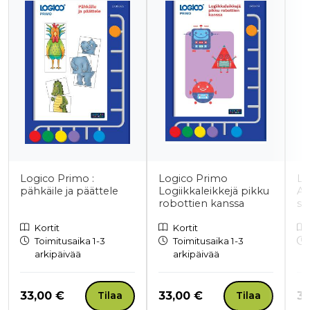
Logico Primo :
Logico Primo
Lo
pähkäile ja päättele
Logiikkaleikkejä pikku
Aj
robottien kanssa
suu
Kortit
Kortit
Toimitusaika 1-3
Toimitusaika 1-3
arkipäivää
arkipäivää
Hinta nyt
Hinta nyt
Hi
33,00 €
33,00 €
33
Tilaa
Tilaa