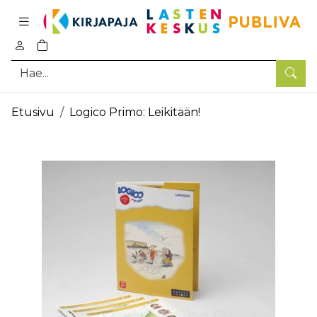
Pääsisältö
0
tuotetta ostoskorissa
Hae
Etusivu
Logico Primo: Leikitään!