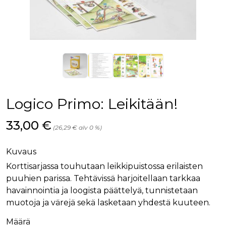
Logico Primo: Leikitään!
Hinta nyt
33,00 €
(26,29 € alv 0 %)
Kuvaus
Korttisarjassa touhutaan leikkipuistossa erilaisten
puuhien parissa. Tehtävissä harjoitellaan tarkkaa
havainnointia ja loogista päättelyä, tunnistetaan
muotoja ja värejä sekä lasketaan yhdestä kuuteen.
Määrä