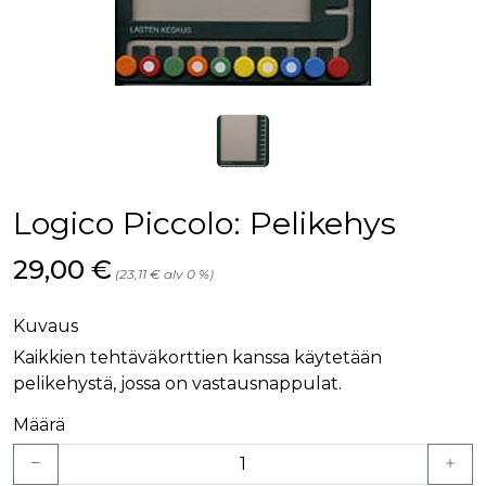
Logico Piccolo: Pelikehys
Hinta nyt
29,00 €
(23,11 € alv 0 %)
Kuvaus
Kaikkien tehtäväkorttien kanssa käytetään
pelikehystä, jossa on vastausnappulat.
Määrä