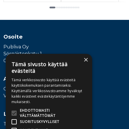
Tuoteluettelon loppu
Osoite
Publiva Oy
Sörnäistenkatu 1
×
00580 Helsinki
Tämä sivusto käyttää
evästeitä
Asiakaspalvelu
Tämä verkkosivusto käyttää evästeitä
käyttökokemuksen parantamiseksi.
Ota yhteyttä
Käyttämällä verkkosivustoamme hyväksyt
Vaihde: 010 345100
kaikki evästeet evästekäytäntöjemme
mukaisesti.
EHDOTTOMASTI
Lisätietoa
VÄLTTÄMÄTTÖMÄT
SUORITUSKYVYLLISET
Toimitusehdot