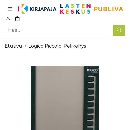
Pääsisältö
0
tuotetta ostoskorissa
Hae
Etusivu
Logico Piccolo: Pelikehys