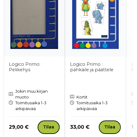
Logico Primo:
Logico Primo :
Lo
Pelikehys
pähkäile ja päättele
Ma
Jokin muu kirjan
muoto
Kortit
Toimitusaika 1-3
Toimitusaika 1-3
arkipäivää
arkipäivää
Hinta nyt
Hinta nyt
Hi
29,00 €
33,00 €
15
Tilaa
Tilaa