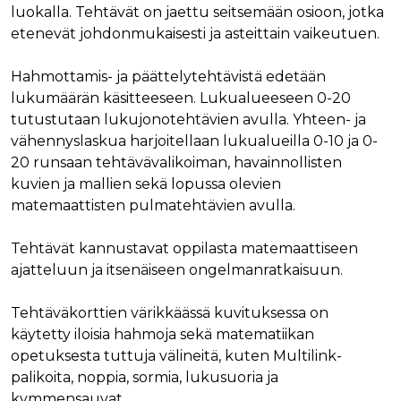
luokalla. Tehtävät on jaettu seitsemään osioon, jotka
etenevät johdonmukaisesti ja asteittain vaikeutuen.
Hahmottamis- ja päättelytehtävistä edetään
lukumäärän käsitteeseen. Lukualueeseen 0-20
tutustutaan lukujonotehtävien avulla. Yhteen- ja
vähennyslaskua harjoitellaan lukualueilla 0-10 ja 0-
20 runsaan tehtävävalikoiman, havainnollisten
kuvien ja mallien sekä lopussa olevien
matemaattisten pulmatehtävien avulla.
Tehtävät kannustavat oppilasta matemaattiseen
ajatteluun ja itsenäiseen ongelmanratkaisuun.
Tehtäväkorttien värikkäässä kuvituksessa on
käytetty iloisia hahmoja sekä matematiikan
opetuksesta tuttuja välineitä, kuten Multilink-
palikoita, noppia, sormia, lukusuoria ja
kymmensauvat.