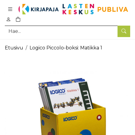
Pääsisältö
0
tuotetta ostoskorissa
Hae
Etusivu
Logico Piccolo-boksi: Matikka 1