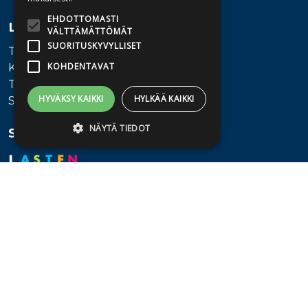
EHDOTTOMASTI
Lisätietoa
VÄLTTÄMÄTTÖMÄT
SUORITUSKYVYLLISET
Toimitusehdot
KOHDENTAVAT
Käyttöohjeet
Tietosuojaseloste
HYVÄKSY KAIKKI
HYLKÄÄ KAIKKI
Saavutettavuusseloste
NÄYTÄ TIEDOT
Seuraa meitä
Ehdottomasti välttämättömät
Suorituskyvylliset
Kohdentavat
Ehdottomasti välttämättömät evästeet
mahdollistavat verkkosivuston
perustoiminnot, kuten käyttäjän
kirjautumisen ja tilinhallinnan. Sivustoa ei
voida käyttää oikein ilman ehdottoman
välttämättömiä evästeitä.
Provider /
Nimi
Päättymisaika
Kuvaus