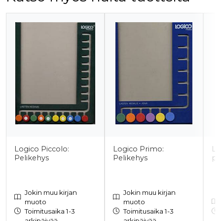
Tuoteluettelon alku
Logico Piccolo:
Logico Primo:
Lo
Pelikehys
Pelikehys
pä
Jokin muu kirjan
Jokin muu kirjan
muoto
muoto
Toimitusaika 1-3
Toimitusaika 1-3
arkipäivää
arkipäivää