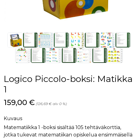
Logico Piccolo-boksi: Matikka
1
Hinta nyt
159,00 €
(126,69 € alv 0 %)
Kuvaus
Matematiikka 1 -boksi sisältää 105 tehtäväkorttia,
jotka tukevat matematiikan opiskelua ensimmäisellä