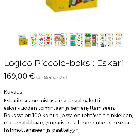
Logico Piccolo-boksi: Eskari
Hinta nyt
169,00 €
(134,66 € alv 0 %)
Kuvaus
Eskariboksi on loistava materiaalipaketti
eskarivuoden toimintaan ja sen eriyttämiseen.
Boksissa on 100 korttia, joissa on tehtäviä äidinkieleen,
matematiikkaan, ympäristö- ja luonnontietoon sekä
hahmottamiseen ja päättelyyn.