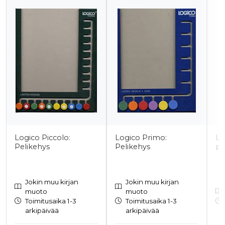
Tuoteluettelon alku
Logico Piccolo:
Logico Primo:
Lo
Pelikehys
Pelikehys
pä
Jokin muu kirjan
Jokin muu kirjan
muoto
muoto
Toimitusaika 1-3
Toimitusaika 1-3
arkipäivää
arkipäivää