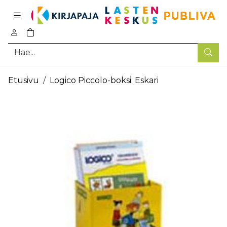
Pääsisältö
0
tuotetta ostoskorissa
Hae
Etusivu
Logico Piccolo-boksi: Eskari