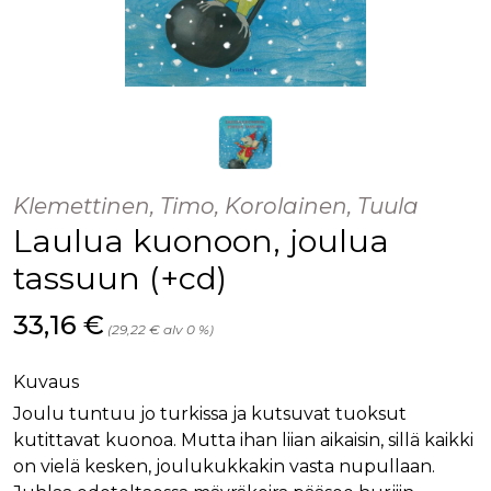
Klemettinen, Timo, Korolainen, Tuula
Laulua kuonoon, joulua
tassuun (+cd)
Hinta nyt
33,16 €
(29,22 € alv 0 %)
Kuvaus
Joulu tuntuu jo turkissa ja kutsuvat tuoksut
kutittavat kuonoa. Mutta ihan liian aikaisin, sillä kaikki
on vielä kesken, joulukukkakin vasta nupullaan.