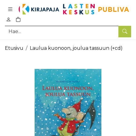
Pääsisältö
0
tuotetta ostoskorissa
Hae
Etusivu
Laulua kuonoon, joulua tassuun (+cd)