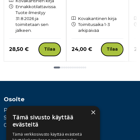
Kovakantinen kirja
Ennakkotilattavissa.
Tuote ilmestyy
31.8.2026 ja
Kovakantinen kirja
toimitetaan sen
Toimitusaika 1-3
jälkeen.
arkipäivää
Hinta nyt
Hinta nyt
Hi
28,50 €
24,00 €
27
Tilaa
Tilaa
Tuoteluettelon loppu
Osoite
Publiva Oy
×
Tämä sivusto käyttää
Sörnäistenkatu 1
evästeitä
00580 Helsinki
Tämä verkkosivusto käyttää evästeitä