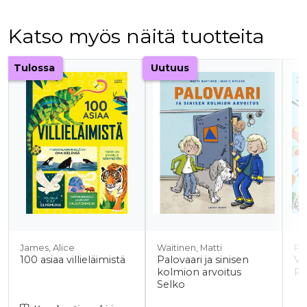
Katso myös näitä tuotteita
Tuoteluettelon alku
Tulossa
Uutuus
James, Alice
Waitinen, Matti
Py
100 asiaa villieläimistä
Palovaari ja sinisen
Ve
kolmion arvoitus
Ru
Selko