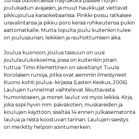
Juhlaa odoteltaessa mäyräkoira pääsee hurjiin
joulukadun avajaisiin, ja muut haukkujat viettävät
pikkujoulua karaokebaarissa. Pinkki-possu ratkaisee
uravalintansa ja pikku poro kerää rohkeutensa pukin
aattomatkalle. Mutta lopulta joulu kuitenkin tulee:
on joulusaunan, leikkien ja rauhoittumisen aika.
Joulua kuonoon, joulua tassuun on uusi
joululaulukokoelma, jossa on kuitenkin jotain
tuttua: Timo Klemettinen on säveltänyt Tuula
Korolaisen runoja, jotka ovat aiemmin ilmestyneet
Kuono kohti joulua -kirjassa (Lasten Keskus, 2006).
Laulujen tunnelmat vaihtelevat liikuttavasta
humoristiseen, ja monet laulut voi myös leikkiä. Kirja,
joka sopii hyvin mm. päiväkotien, muskareiden ja
koulujen käyttöön, sisältää 14 ennen julkaisematonta
laulua ja niistä koostuvan tarinan. Laulujen säestys
on merkitty helpoin sointumerkein.