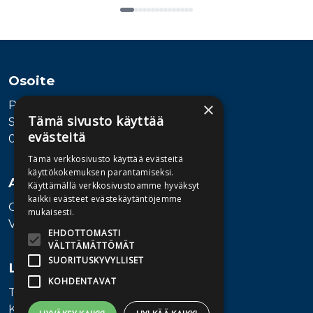
Tuoteluettelon loppu
Osoite
Publiva Oy
×
Tämä sivusto käyttää
Sörnäistenkatu 1
evästeitä
00580 Helsinki
Tämä verkkosivusto käyttää evästeitä
käyttökokemuksen parantamiseksi.
Asiakaspalvelu
Käyttämällä verkkosivustoamme hyväksyt
kaikki evästeet evästekäytäntöjemme
Ota yhteyttä
mukaisesti.
Vaihde: 010 345100
EHDOTTOMASTI
VÄLTTÄMÄTTÖMÄT
SUORITUSKYVYLLISET
Lisätietoa
KOHDENTAVAT
Toimitusehdot
Käyttöohjeet