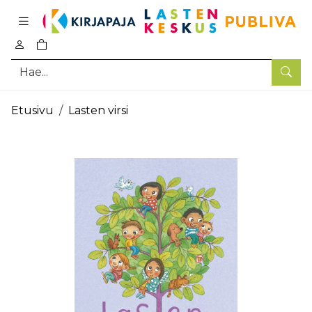
Pääsisältö
0
tuotetta ostoskorissa
Hae
Etusivu
Lasten virsi