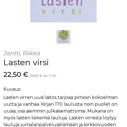
Jäntti, Riikka
Lasten virsi
Hinta nyt
22,50 €
(19,82 € alv 0 %)
Kuvaus
Lasten virren uusi laitos tarjoaa pirteän kokoelman
uutta ja vanhaa. Kirjan 170 laulusta noin puolet on
uusia, osa aiemmin julkaisemattomia. Mukana on
myös lasten tekemiä lauluja. Lasten virrestä löytyy
lauluja jumalanpalveluselämään ja kirkkovuoden