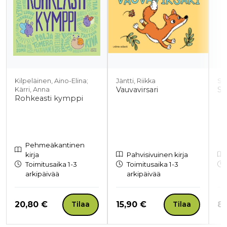
Kilpeläinen, Aino-Elina;
Jäntti, Riikka
Su
Vauvavirsari
Si
Kärri, Anna
Rohkeasti kymppi
Pehmeäkantinen
kirja
Pahvisivuinen kirja
Toimitusaika 1-3
Toimitusaika 1-3
arkipäivää
arkipäivää
Hinta nyt
Hinta nyt
Hi
20,80 €
15,90 €
8,
Tilaa
Tilaa