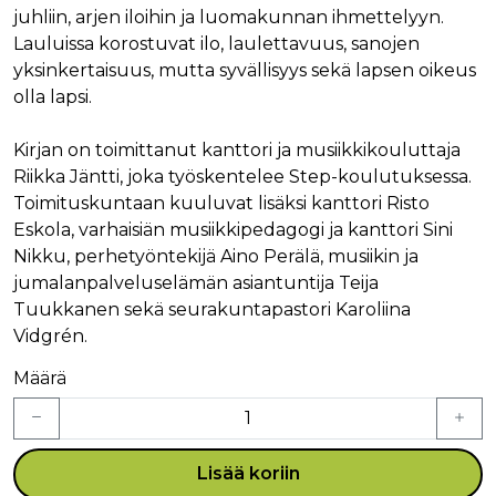
juhliin, arjen iloihin ja luomakunnan ihmettelyyn.
Lauluissa korostuvat ilo, laulettavuus, sanojen
yksinkertaisuus, mutta syvällisyys sekä lapsen oikeus
olla lapsi.
Kirjan on toimittanut kanttori ja musiikkikouluttaja
Riikka Jäntti, joka työskentelee Step-koulutuksessa.
Toimituskuntaan kuuluvat lisäksi kanttori Risto
Eskola, varhaisiän musiikkipedagogi ja kanttori Sini
Nikku, perhetyöntekijä Aino Perälä, musiikin ja
jumalanpalveluselämän asiantuntija Teija
Tuukkanen sekä seurakuntapastori Karoliina
Vidgrén.
Määrä
Lisää koriin