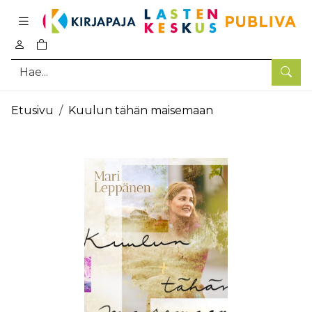
Pääsisältö
0
tuotetta ostoskorissa
Hae
Etusivu
Kuulun tähän maisemaan