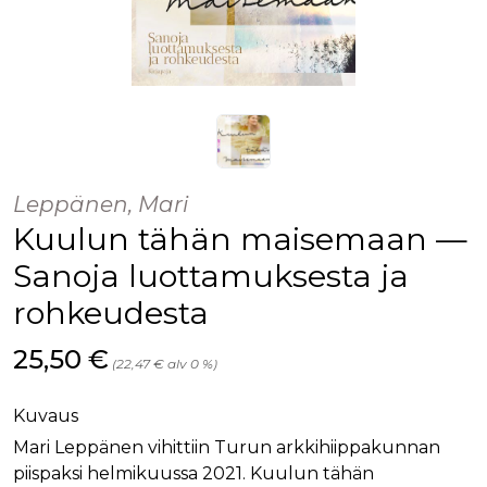
Leppänen, Mari
Kuulun tähän maisemaan —
Sanoja luottamuksesta ja
rohkeudesta
Hinta nyt
25,50 €
(22,47 € alv 0 %)
Kuvaus
Mari Leppänen vihittiin Turun arkkihiippakunnan
piispaksi helmikuussa 2021. Kuulun tähän