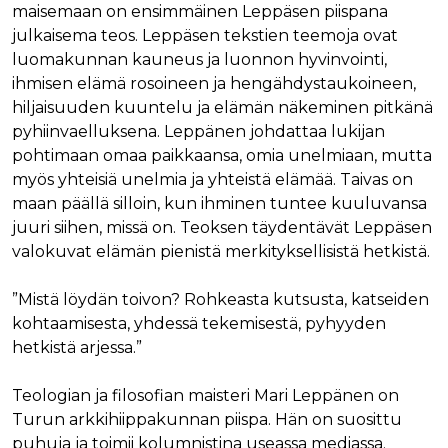
maisemaan on ensimmäinen Leppäsen piispana
julkaisema teos. Leppäsen tekstien teemoja ovat
luomakunnan kauneus ja luonnon hyvinvointi,
ihmisen elämä rosoineen ja hengähdystaukoineen,
hiljaisuuden kuuntelu ja elämän näkeminen pitkänä
pyhiinvaelluksena. Leppänen johdattaa lukijan
pohtimaan omaa paikkaansa, omia unelmiaan, mutta
myös yhteisiä unelmia ja yhteistä elämää. Taivas on
maan päällä silloin, kun ihminen tuntee kuuluvansa
juuri siihen, missä on. Teoksen täydentävät Leppäsen
valokuvat elämän pienistä merkityksellisistä hetkistä.
”Mistä löydän toivon? Rohkeasta kutsusta, katseiden
kohtaamisesta, yhdessä tekemisestä, pyhyyden
hetkistä arjessa.”
Teologian ja filosofian maisteri Mari Leppänen on
Turun arkkihiippakunnan piispa. Hän on suosittu
puhuja ja toimii kolumnistina useassa mediassa.