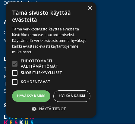
00580 Helsinki
×
Tämä sivusto käyttää
evästeitä
Asiakaspalvelu
Tämä verkkosivusto käyttää evästeitä
Ota yhteyttä
käyttökokemuksen parantamiseksi.
Vaihde: 010 345100
Käyttämällä verkkosivustoamme hyväksyt
kaikki evästeet evästekäytäntöjemme
mukaisesti.
Lisätietoa
EHDOTTOMASTI
VÄLTTÄMÄTTÖMÄT
Toimitusehdot
SUORITUSKYVYLLISET
Käyttöohjeet
KOHDENTAVAT
Tietosuojaseloste
Saavutettavuusseloste
HYVÄKSY KAIKKI
HYLKÄÄ KAIKKI
Seuraa meitä
NÄYTÄ TIEDOT
Ehdottomasti välttämättömät