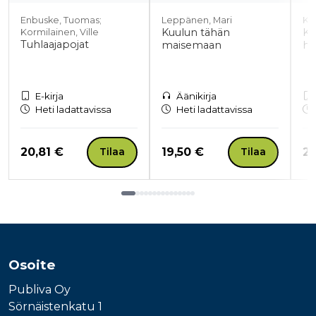
Enbuske, Tuomas;
Leppänen, Mari
Ko
Kuulun tähän
Ki
Kormilainen, Ville
Tuhlaajapojat
maisemaan
hi
E-kirja
Äänikirja
Heti ladattavissa
Heti ladattavissa
Hinta nyt
Hinta nyt
Hi
20,81 €
19,50 €
20
Tilaa
Tilaa
Tuoteluettelon loppu
Osoite
Publiva Oy
Sörnäistenkatu 1