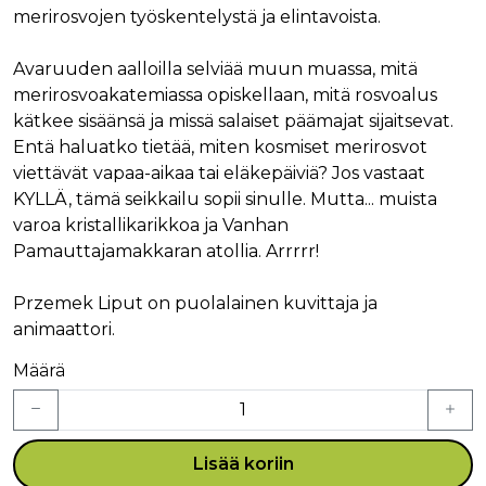
merirosvojen työskentelystä ja elintavoista.
Avaruuden aalloilla selviää muun muassa, mitä
merirosvoakatemiassa opiskellaan, mitä rosvoalus
kätkee sisäänsä ja missä salaiset päämajat sijaitsevat.
Entä haluatko tietää, miten kosmiset merirosvot
viettävät vapaa-aikaa tai eläkepäiviä? Jos vastaat
KYLLÄ, tämä seikkailu sopii sinulle. Mutta... muista
varoa kristallikarikkoa ja Vanhan
Pamauttajamakkaran atollia. Arrrrr!
Przemek Liput on puolalainen kuvittaja ja
animaattori.
Määrä
Lisää koriin