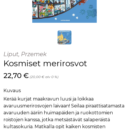
Liput, Przemek
Kosmiset merirosvot
Hinta nyt
22,70 €
(20,00 € alv 0 %)
Kuvaus
Kerää kurjat maakravun luusi ja loikkaa
avaruusmerirosvojen laivaan! Seilaa piraattisatamasta
avaruuden ääriin huimapäiden ja ruokottomien
roistojen kanssa, jotka metsästävät salaperäistä
kultasokuria. Matkalla opit kaiken kosmisten