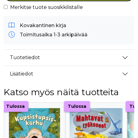
Merkitse tuote suosikkilistalle
Kovakantinen kirja
Toimitusaika 1-3 arkipäivää
Tuotetiedot
Lisätiedot
Katso myös näitä tuotteita
Tuoteluettelon alku
Tulossa
Tulossa
Tul