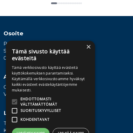
Tuoteluettelon loppu
Osoite
Publiva Oy
×
Tämä sivusto käyttää
Sörnäistenkatu 1
evästeitä
00580 Helsinki
Tämä verkkosivusto käyttää evästeitä
käyttökokemuksen parantamiseksi.
Asiakaspalvelu
Käyttämällä verkkosivustoamme hyväksyt
kaikki evästeet evästekäytäntöjemme
Ota yhteyttä
mukaisesti.
Vaihde: 010 345100
EHDOTTOMASTI
VÄLTTÄMÄTTÖMÄT
SUORITUSKYVYLLISET
Lisätietoa
KOHDENTAVAT
Toimitusehdot
Käyttöohjeet