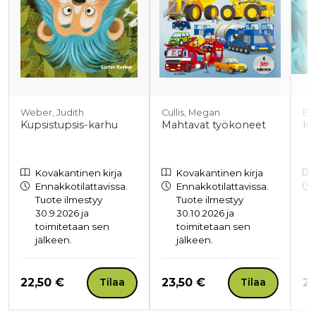
Weber, Judith
Cullis, Megan
Erf
Kupsistupsis-karhu
Mahtavat työkoneet
Ka
Kovakantinen kirja
Kovakantinen kirja
Ennakkotilattavissa.
Ennakkotilattavissa.
Tuote ilmestyy
Tuote ilmestyy
30.9.2026 ja
30.10.2026 ja
toimitetaan sen
toimitetaan sen
jälkeen.
jälkeen.
Hinta nyt
Hinta nyt
Hi
22,50 €
23,50 €
21
Tilaa
Tilaa