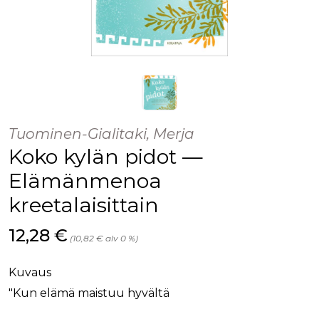
Tuominen-Gialitaki, Merja
Koko kylän pidot —
Elämänmenoa
kreetalaisittain
Hinta nyt
12,28 €
(10,82 € alv 0 %)
Kuvaus
"Kun elämä maistuu hyvältä