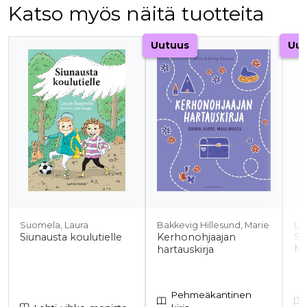
Katso myös näitä tuotteita
Tuoteluettelon alku
Uutuus
Uut
Suomela, Laura
Bakkevig Hillesund, Marie
La
Siunausta koulutielle
Kerhonohjaajan
Sah
Mi
hartauskirja
Pehmeäkantinen