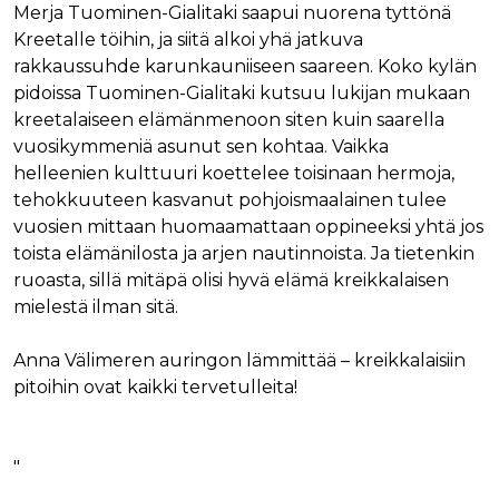
Merja Tuominen-Gialitaki saapui nuorena tyttönä
Kreetalle töihin, ja siitä alkoi yhä jatkuva
rakkaussuhde karunkauniiseen saareen. Koko kylän
pidoissa Tuominen-Gialitaki kutsuu lukijan mukaan
kreetalaiseen elämänmenoon siten kuin saarella
vuosikymmeniä asunut sen kohtaa. Vaikka
helleenien kulttuuri koettelee toisinaan hermoja,
tehokkuuteen kasvanut pohjoismaalainen tulee
vuosien mittaan huomaamattaan oppineeksi yhtä jos
toista elämänilosta ja arjen nautinnoista. Ja tietenkin
ruoasta, sillä mitäpä olisi hyvä elämä kreikkalaisen
mielestä ilman sitä.
Anna Välimeren auringon lämmittää – kreikkalaisiin
pitoihin ovat kaikki tervetulleita!
"