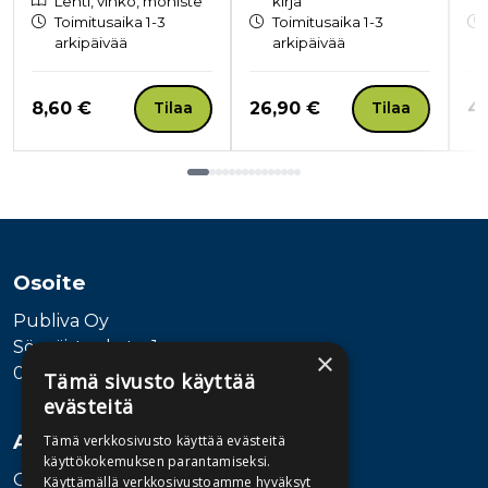
Lehti, vihko, moniste
kirja
Toimitusaika 1-3
Toimitusaika 1-3
arkipäivää
arkipäivää
Hinta nyt
Hinta nyt
Hi
8,60 €
26,90 €
4
Tilaa
Tilaa
Tuoteluettelon loppu
Osoite
Publiva Oy
Sörnäistenkatu 1
×
00580 Helsinki
Tämä sivusto käyttää
evästeitä
Asiakaspalvelu
Tämä verkkosivusto käyttää evästeitä
käyttökokemuksen parantamiseksi.
Ota yhteyttä
Käyttämällä verkkosivustoamme hyväksyt