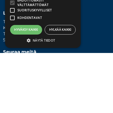
EHDOTTOMASTI
VÄLTTÄMÄTTÖMÄT
SUORITUSKYVYLLISET
Lisätietoa
KOHDENTAVAT
Toimitusehdot
Käyttöohjeet
HYVÄKSY KAIKKI
HYLKÄÄ KAIKKI
Tietosuojaseloste
Saavutettavuusseloste
NÄYTÄ TIEDOT
Seuraa meitä
Ehdottomasti välttämättömät
Suorituskyvylliset
Kohdentavat
Ehdottomasti välttämättömät evästeet
mahdollistavat verkkosivuston
perustoiminnot, kuten käyttäjän
kirjautumisen ja tilinhallinnan. Sivustoa ei
voida käyttää oikein ilman ehdottoman
välttämättömiä evästeitä.
Provider /
Nimi
Päättymisaika
Kuvaus
Verkkotunnus