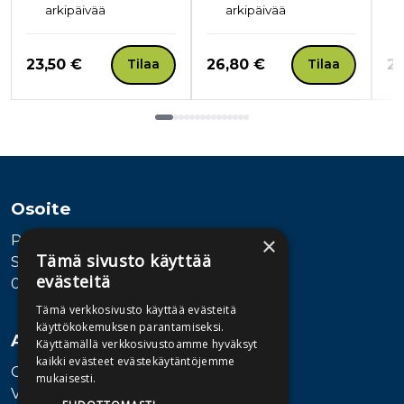
arkipäivää
arkipäivää
Hinta nyt
Hinta nyt
Hi
23,50 €
26,80 €
26
Tilaa
Tilaa
Tuoteluettelon loppu
Osoite
Publiva Oy
×
Tämä sivusto käyttää
Sörnäistenkatu 1
evästeitä
00580 Helsinki
Tämä verkkosivusto käyttää evästeitä
käyttökokemuksen parantamiseksi.
Asiakaspalvelu
Käyttämällä verkkosivustoamme hyväksyt
kaikki evästeet evästekäytäntöjemme
Ota yhteyttä
mukaisesti.
Vaihde: 010 345100