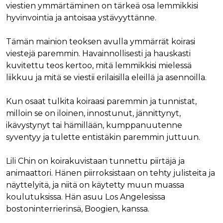
viestien ymmärtäminen on tärkeä osa lemmikkisi
hyvinvointia ja antoisaa ystävyyttänne.
Tämän mainion teoksen avulla ymmärrät koirasi
viestejä paremmin. Havainnollisesti ja hauskasti
kuvitettu teos kertoo, mitä lemmikkisi mielessä
liikkuu ja mitä se viestii erilaisilla eleillä ja asennoilla.
Kun osaat tulkita koiraasi paremmin ja tunnistat,
milloin se on iloinen, innostunut, jännittynyt,
ikävystynyt tai hämillään, kumppanuutenne
syventyy ja tulette entistäkin paremmin juttuun.
Lili Chin on koirakuvistaan tunnettu piirtäjä ja
animaattori. Hänen piirroksistaan on tehty julisteita ja
näyttelyitä, ja niitä on käytetty muun muassa
koulutuksissa. Hän asuu Los Angelesissa
bostoninterrierinsä, Boogien, kanssa.