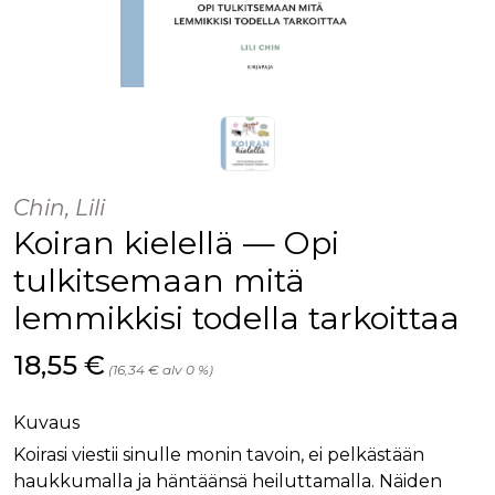
Chin, Lili
Koiran kielellä — Opi
tulkitsemaan mitä
lemmikkisi todella tarkoittaa
Hinta nyt
18,55 €
(16,34 € alv 0 %)
Kuvaus
Koirasi viestii sinulle monin tavoin, ei pelkästään
haukkumalla ja häntäänsä heiluttamalla. Näiden