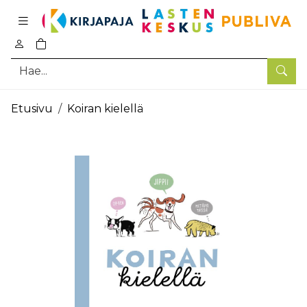
Pääsisältö
0
tuotetta ostoskorissa
Hae
Etusivu
Koiran kielellä