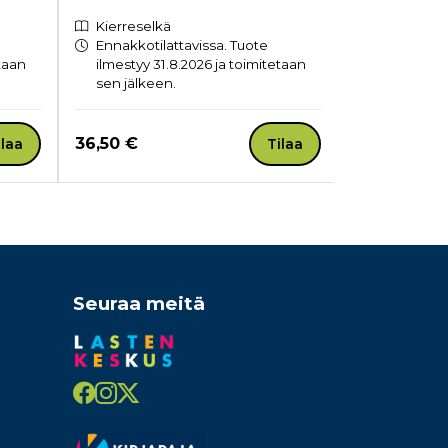
Kierreselkä
Kierreselk
Ennakkotilattavissa. Tuote
Ennakkotil
etaan
ilmestyy 31.8.2026 ja toimitetaan
ilmestyy 31
sen jälkeen.
sen jälkee
Hinta nyt
Hinta nyt
36,50 €
27,90 €
ilaa
Tilaa
Seuraa meitä