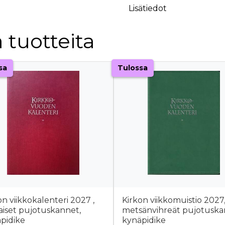
Lisätiedot
 tuotteita
sa
Tulossa
on viikkokalenteri 2027 ,
Kirkon viikkomuistio 2027
iset pujotuskannet,
metsänvihreät pujotuska
pidike
kynäpidike