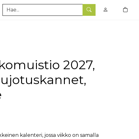
0
tuotet
Hae
kkomuistio 2027,
pujotuskannet,
e
keinen kalenteri, jossa viikko on samalla