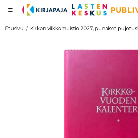
Pääsisältö
Etusivu
Kirkon viikkomuistio 2027, punaiset pujotu