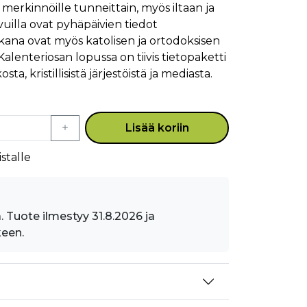
 merkinnöille tunneittain, myös iltaan ja
vuilla ovat pyhäpäivien tiedot
na ovat myös katolisen ja ortodoksisen
alenteriosan lopussa on tiivis tietopaketti
sta, kristillisistä järjestöistä ja mediasta.
Lisää koriin
stalle
. Tuote ilmestyy 31.8.2026 ja
keen.