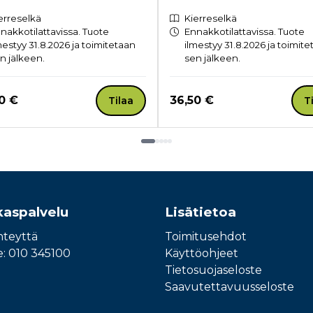
erreselkä
Kierreselkä
nakkotilattavissa. Tuote
Ennakkotilattavissa. Tuote
mestyy 31.8.2026 ja toimitetaan
ilmestyy 31.8.2026 ja toimit
n jälkeen.
sen jälkeen.
a nyt
Hinta nyt
0 €
36,50 €
Tilaa
T
kaspalvelu
Lisätietoa
hteyttä
Toimitusehdot
e: 010 345100
Käyttöohjeet
Tietosuojaseloste
Saavutettavuusseloste