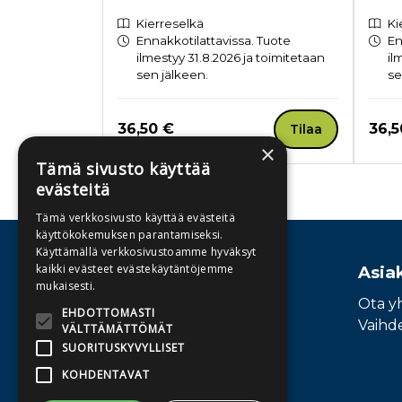
Kierreselkä
Ki
Ennakkotilattavissa. Tuote
En
ilmestyy 31.8.2026 ja toimitetaan
il
sen jälkeen.
se
Hinta nyt
Hint
36,50 €
36,5
Tilaa
×
Tämä sivusto käyttää
evästeitä
Tuoteluettelon loppu
Tämä verkkosivusto käyttää evästeitä
käyttökokemuksen parantamiseksi.
Käyttämällä verkkosivustoamme hyväksyt
kaikki evästeet evästekäytäntöjemme
Osoite
Asia
mukaisesti.
Publiva Oy
Ota y
EHDOTTOMASTI
Sörnäistenkatu 1
Vaihd
VÄLTTÄMÄTTÖMÄT
00580 Helsinki
SUORITUSKYVYLLISET
KOHDENTAVAT