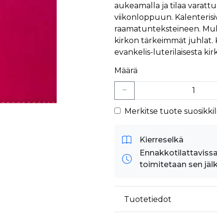
aukeamalla ja tilaa varattu
viikonloppuun. Kalenterisi
raamatunteksteineen. Muka
kirkon tärkeimmät juhlat. K
evankelis-luterilaisesta kirko
Määrä
Merkitse tuote suosikkili
Kierreselkä
Ennakkotilattavissa
toimitetaan sen jäl
Tuotetiedot