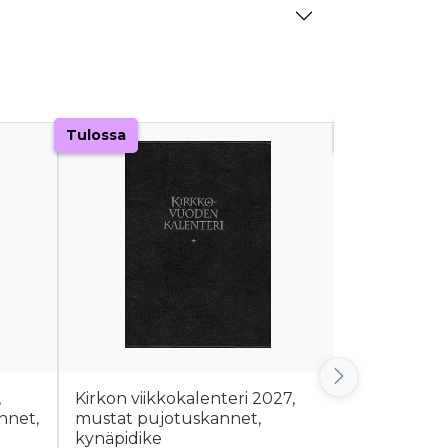
Tulossa
Tulossa
,
Kirkon viikkokalenteri 2027,
Kirkon task
nnet,
mustat pujotuskannet,
tummanvih
kynäpidike
pujotuskan