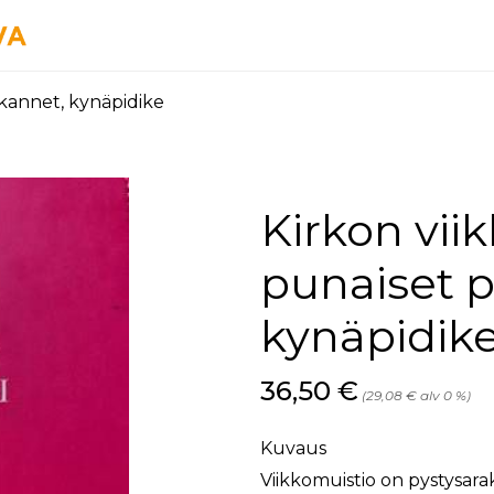
skannet, kynäpidike
Kirkon vii
punaiset 
kynäpidik
Hinta nyt
36,50 €
(29,08 € alv 0 %)
Kuvaus
Viikkomuistio on pystysarak