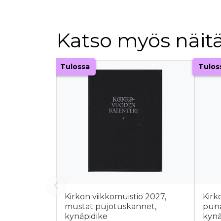
Katso myös näitä
Tuoteluettelon alku
Tulossa
Tulos
Kirkon viikkomuistio 2027,
Kirk
mustat pujotuskannet,
puna
kynäpidike
kynä