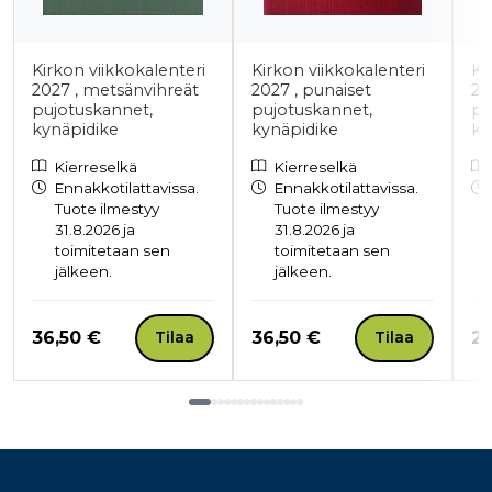
Kirkon viikkokalenteri
Kirkon viikkokalenteri
Ki
2027 , metsänvihreät
2027 , punaiset
20
pujotuskannet,
pujotuskannet,
pu
kynäpidike
kynäpidike
ky
Kierreselkä
Kierreselkä
Ennakkotilattavissa.
Ennakkotilattavissa.
Tuote ilmestyy
Tuote ilmestyy
31.8.2026 ja
31.8.2026 ja
toimitetaan sen
toimitetaan sen
jälkeen.
jälkeen.
Hinta nyt
Hinta nyt
Hi
36,50 €
36,50 €
27
Tilaa
Tilaa
Tuoteluettelon loppu