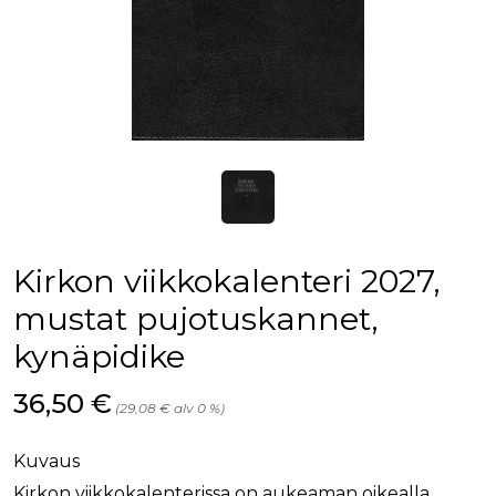
Kirkon viikkokalenteri 2027,
mustat pujotuskannet,
kynäpidike
Hinta nyt
36,50 €
(29,08 € alv 0 %)
Kuvaus
Kirkon viikkokalenterissa on aukeaman oikealla