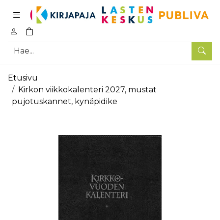
Pääsisältö
0
tuotetta ostoskorissa
Hae
Etusivu
Kirkon viikkokalenteri 2027, mustat
pujotuskannet, kynäpidike