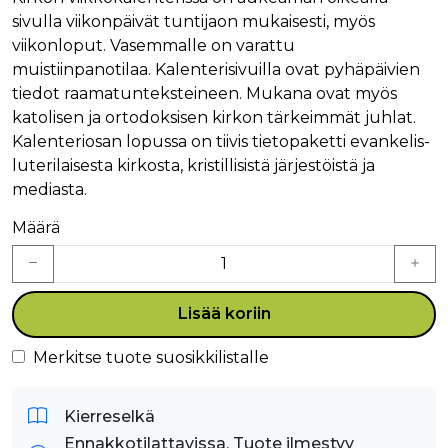
sivulla viikonpäivät tuntijaon mukaisesti, myös
viikonloput. Vasemmalle on varattu
muistiinpanotilaa. Kalenterisivuilla ovat pyhäpäivien
tiedot raamatunteksteineen. Mukana ovat myös
katolisen ja ortodoksisen kirkon tärkeimmät juhlat.
Kalenteriosan lopussa on tiivis tietopaketti evankelis-
luterilaisesta kirkosta, kristillisistä järjestöistä ja
mediasta.
Määrä
Lisää koriin
Merkitse tuote suosikkilistalle
Kierreselkä
Ennakkotilattavissa. Tuote ilmestyy