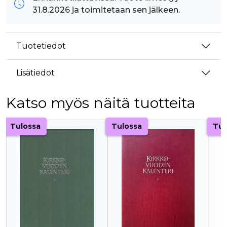
31.8.2026 ja toimitetaan sen jälkeen.
Tuotetiedot
Lisätiedot
Katso myös näitä tuotteita
Tuoteluettelon alku
Tulossa
Tulossa
Tul