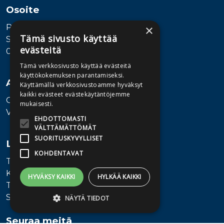
Osoite
Publiva Oy
×
Tämä sivusto käyttää
Sörnäistenkatu 1
evästeitä
00580 Helsinki
Tämä verkkosivusto käyttää evästeitä
käyttökokemuksen parantamiseksi.
Asiakaspalvelu
Käyttämällä verkkosivustoamme hyväksyt
kaikki evästeet evästekäytäntöjemme
Ota yhteyttä
mukaisesti.
Vaihde: 010 345100
EHDOTTOMASTI
VÄLTTÄMÄTTÖMÄT
SUORITUSKYVYLLISET
Lisätietoa
KOHDENTAVAT
Toimitusehdot
Käyttöohjeet
HYVÄKSY KAIKKI
HYLKÄÄ KAIKKI
Tietosuojaseloste
Saavutettavuusseloste
NÄYTÄ TIEDOT
Seuraa meitä