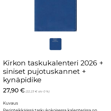
Kirkon taskukalenteri 2026 +
siniset pujotuskannet +
kynäpidike
Hinta nyt
27,90 €
(22,23 € alv 0 %)
Kuvaus
Perinteikkäässä taskukokoisessa kalenterissa on