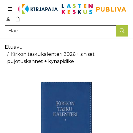
Pääsisältö
0
tuotetta ostoskorissa
Hae
Etusivu
Kirkon taskukalenteri 2026 + siniset
pujotuskannet + kynäpidike