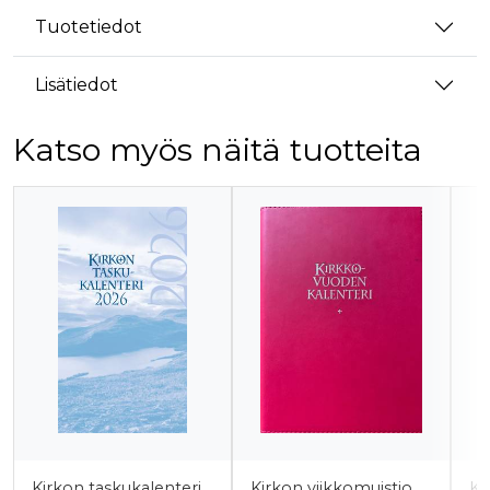
Tuotetiedot
Lisätiedot
Katso myös näitä tuotteita
Tuoteluettelon alku
Kirkon taskukalenteri
Kirkon viikkomuistio
Ki