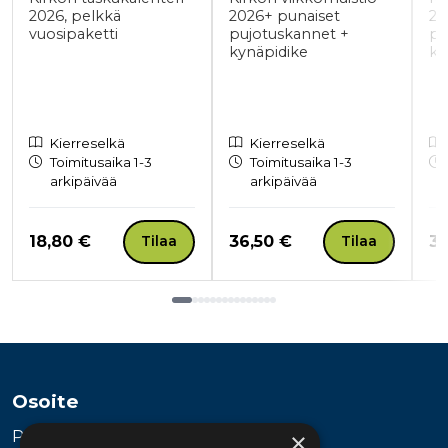
2026, pelkkä
2026+ punaiset
20
vuosipaketti
pujotuskannet +
pu
kynäpidike
ky
Kierreselkä
Kierreselkä
Toimitusaika 1-3
Toimitusaika 1-3
arkipäivää
arkipäivää
Hinta nyt
Hinta nyt
Hi
18,80 €
36,50 €
36
Tilaa
Tilaa
Tuoteluettelon loppu
Osoite
Publiva Oy
×