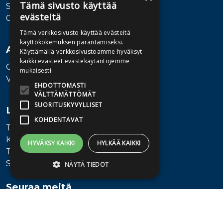
Tämä sivusto käyttää
Sörnäistenkatu 1
evästeitä
00580 Helsinki
Tämä verkkosivusto käyttää evästeitä
käyttökokemuksen parantamiseksi.
Asiakaspalvelu
Käyttämällä verkkosivustoamme hyväksyt
kaikki evästeet evästekäytäntöjemme
Ota yhteyttä
mukaisesti.
Vaihde: 010 345100
EHDOTTOMASTI
VÄLTTÄMÄTTÖMÄT
SUORITUSKYVYLLISET
Lisätietoa
KOHDENTAVAT
Toimitusehdot
Käyttöohjeet
HYVÄKSY KAIKKI
HYLKÄÄ KAIKKI
Tietosuojaseloste
Saavutettavuusseloste
NÄYTÄ TIEDOT
Seuraa meitä
Ehdottomasti välttämättömät
Suorituskyvylliset
Kohdentavat