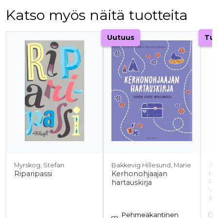
Katso myös näitä tuotteita
Tuoteluettelon alku
Uutuus
Tul
Myrskog, Stefan
Bakkevig Hillesund, Marie
Jän
Riparipassi
Kerhonohjaajan
Ka
hartauskirja
Pa
Vi
Ki
Pehmeäkantinen