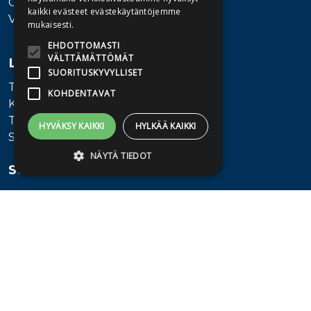
Ota yhteyttä
kaikki evästeet evästekäytäntöjemme
Vaihde: 010 345100
mukaisesti.
EHDOTTOMASTI
VÄLTTÄMÄTTÖMÄT
Lisätietoa
SUORITUSKYVYLLISET
Toimitusehdot
KOHDENTAVAT
Käyttöohjeet
Tietosuojaseloste
HYVÄKSY KAIKKI
HYLKÄÄ KAIKKI
Saavutettavuusseloste
NÄYTÄ TIEDOT
Seuraa meitä
Ehdottomasti välttämättömät
Suorituskyvylliset
Kohdentavat
Ehdottomasti välttämättömät evästeet
mahdollistavat verkkosivuston
perustoiminnot, kuten käyttäjän
kirjautumisen ja tilinhallinnan. Sivustoa ei
voida käyttää oikein ilman ehdottoman
välttämättömiä evästeitä.