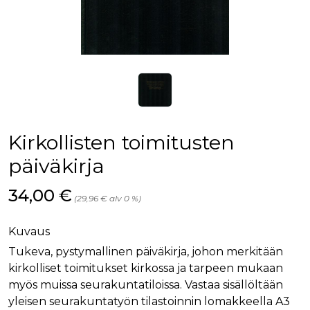
Kirkollisten toimitusten
päiväkirja
Hinta nyt
34,00 €
(29,96 € alv 0 %)
Kuvaus
Tukeva, pystymallinen päiväkirja, johon merkitään
kirkolliset toimitukset kirkossa ja tarpeen mukaan
myös muissa seurakuntatiloissa. Vastaa sisällöltään
yleisen seurakuntatyön tilastoinnin lomakkeella A3