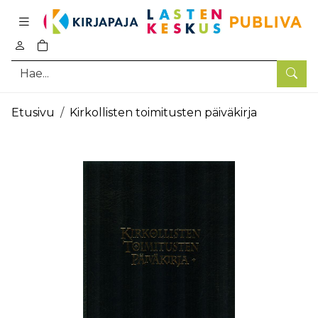
Pääsisältö
0
tuotetta ostoskorissa
Hae
Etusivu
Kirkollisten toimitusten päiväkirja