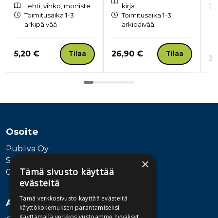
Lehti, vihko, moniste
kirja
Toimitusaika 1-3
Toimitusaika 1-3
arkipäivää
arkipäivää
Hinta nyt
Hinta nyt
5,20 €
26,90 €
Tilaa
Tilaa
Hi
38
Tuoteluettelon loppu
Osoite
Publiva Oy
Sörnäistenkatu 1
×
Tämä sivusto käyttää
00580 Helsinki
evästeitä
Tämä verkkosivusto käyttää evästeitä
Asiakaspalvelu
käyttökokemuksen parantamiseksi.
Käyttämällä verkkosivustoamme hyväksyt